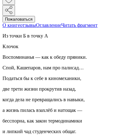
Пожаловаться
О книге
отзывы
Оглавление
Читать фрагмент
Из точки Б в точку А
Клочок
Воспоминанья — как к обеду пряники.
Спой, Кашепаров, нам про палисад…
Податься бы к себе в киномеханики,
две трети жизни прокрутив назад,
когда дела не превращались в навыки,
а жизнь пилась взахлёб и натощак —
бесспорна, как закон термодинамики
и липкий чад студенческих общаг.