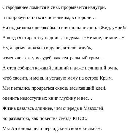
Стародавнее ломится в сны, прорывается изнутри,
и попробуй остаться чистеньким, в стороне…
На подъездных дверях было внятно написано: «Жид, умри!»
А когда я стирал эту надпись, то думал: «Не мне, не мне…»
Ну, а время вползало в души, хотело вглубь,
изменяло фактуру судеб, как театральный грим…
А отец собирал каждый лишний и даже нелишний рупь,
чтоб свозить и меня, и усталую маму на остров Крым.
Мы пытались продраться сквозь засыхавший клей,
оценить недоступных книг глубину и вес…
Жизнь казалась длиннее, чем очередь в Мавзолей,
но размытою, как повестка съезда КПСС.
Мы Антонова пели персидским своим княжнам,