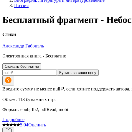
Биография, литература и литературоведение
Поэзия
Бесплатный фрагмент - Небос
Стихи
Александр Габриэль
Электронная
книга -
Бесплатно
Скачать бесплатно
Купить за свою цену
Введите сумму не менее null ₽, если хотите поддержать автора,
Объем:
118
бумажных стр.
Формат:
epub, fb2, pdfRead, mobi
Подробнее
5.0
4
Оценить