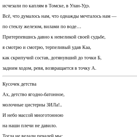
исчезали по каплям в Томске, в Улан-Удэ.
Всё, что думалось нам, что однажды мечталось нам —
по стеклу железом, вилами по воде…
Притерпевшись давно к невеликой своей судьбе,
я смотрю и смотрю, терпеливый удав Каа,
как скрипучий состав, дотянувший до точки Б,
задним ходом, ревя, возвращается в точку А.
Кусочек детства
Ах, детство ягодно-батонное,
молочные цистерны ЗИЛа!..
И небо массой многотонною
на наши плечи не давило.
Тогда не ведали печалей мы: