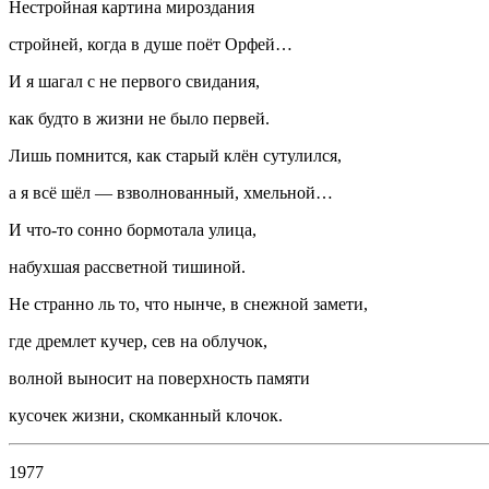
Нестройная картина мироздания
стройней, когда в душе поёт Орфей…
И я шагал с не первого свидания,
как будто в жизни не было первей.
Лишь помнится, как старый клён сутулился,
а я всё шёл — взволнованный, хмельной…
И что-то сонно бормотала улица,
набухшая рассветной тишиной.
Не странно ль то, что нынче, в снежной замети,
где дремлет кучер, сев на облучок,
волной выносит на поверхность памяти
кусочек жизни, скомканный клочок.
1977