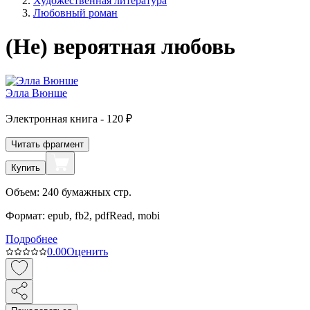
Художественная литература
Любовный роман
(Не) вероятная любовь
Элла Вюнше
Электронная
книга -
120 ₽
Читать фрагмент
Купить
Объем:
240
бумажных стр.
Формат:
epub, fb2, pdfRead, mobi
Подробнее
0.0
0
Оценить