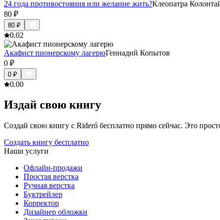
24 года противостояния или желание жить?
Клеопатра Колонта
80
₽
80
₽
0.0
2
Акафист пионерскому лагерю
Геннадий Копытов
0
₽
0
₽
0.0
0
Издай свою книгу
Создай свою книгу с Rideró бесплатно прямо сейчас. Это просто,
Создать книгу бесплатно
Наши услуги
Офлайн-продажи
Простая верстка
Ручная верстка
Буктрейлер
Корректор
Дизайнер обложки