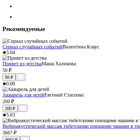
Рекомендуемые
Сериал случайных событий
Валентина Клаус
5.0
4
Привет из детства
Маша Халикова
50
₽
50
₽
0.0
0
Акварель для детей
Евгений Стасенко
200
₽
200
₽
5.0
3
Виброакустический массаж тибетскими поющими чашами в тра
3667
₽
3667
₽