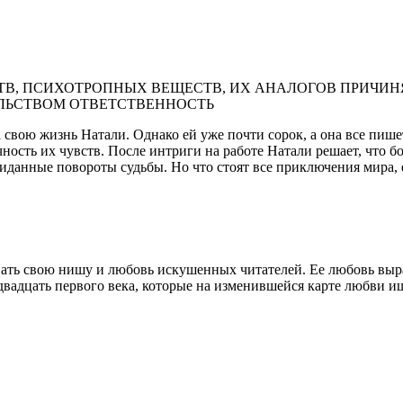
В, ПСИХОТРОПНЫХ ВЕЩЕСТВ, ИХ АНАЛОГОВ ПРИЧИНЯ
ЛЬСТВОМ ОТВЕТСТВЕННОСТЬ
свою жизнь Натали. Однако ей уже почти сорок, а она все пишет
очность их чувств. После интриги на работе Натали решает, что 
данные повороты судьбы. Но что стоят все приключения мира, е
ть свою нишу и любовь искушенных читателей. Ее любовь выра
дцать первого века, которые на изменившейся карте любви ищу