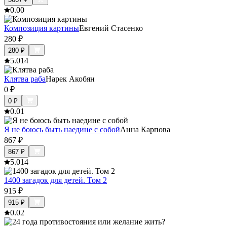
0.0
0
Композиция картины
Евгений Стасенко
280
₽
280
₽
5.0
14
Клятва раба
Нарек Акобян
0
₽
0
₽
0.0
1
Я не боюсь быть наедине с собой
Анна Карпова
867
₽
867
₽
5.0
14
1400 загадок для детей. Том 2
915
₽
915
₽
0.0
2