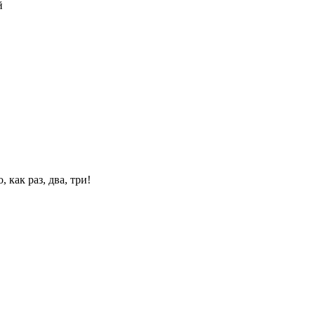
й
 как раз, два, три!