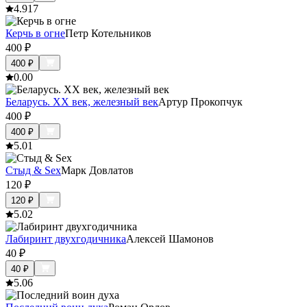
4.9
17
Керчь в огне
Петр Котельников
400
₽
400
₽
0.0
0
Беларусь. XX век, железный век
Артур Прокопчук
400
₽
400
₽
5.0
1
Стыд & Sex
Марк Довлатов
120
₽
120
₽
5.0
2
Лабиринт двухгодичника
Алексей Шамонов
40
₽
40
₽
5.0
6