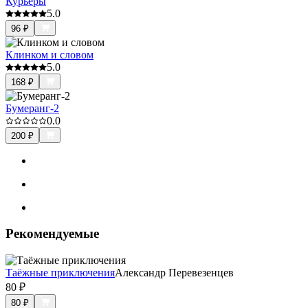
Курьеры
5.0
96
₽
Клинком и словом
5.0
168
₽
Бумеранг-2
0.0
200
₽
Рекомендуемые
Таёжные приключения
Александр Перевезенцев
80
₽
80
₽