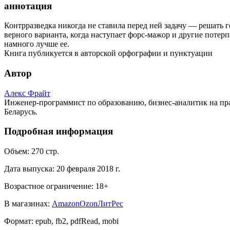
аннотация
Контрразведка никогда не ставила перед ней задачу — решать 
верного варианта, когда наступает форс-мажор и другие потерп
намного лучше ее.
Книга публикуется в авторской орфографии и пунктуации
Автор
Алекс Фрайт
Инженер-программист по образованию, бизнес-аналитик на пра
Беларусь.
Подробная информация
Объем:
270
стр.
Дата выпуска:
20 февраля 2018 г.
Возрастное ограничение:
18
+
В магазинах:
Amazon
Ozon
ЛитРес
Формат:
epub, fb2, pdfRead, mobi