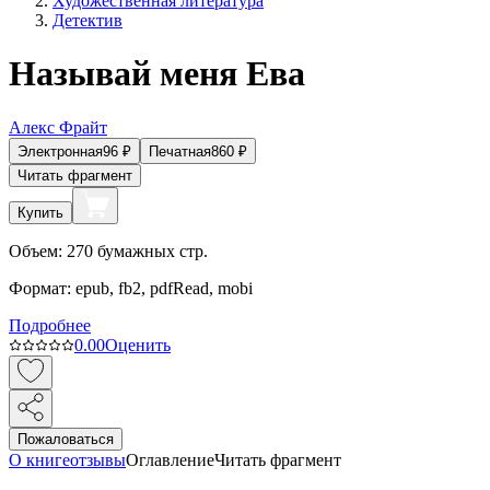
Художественная литература
Детектив
Называй меня Ева
Алекс Фрайт
Электронная
96
₽
Печатная
860
₽
Читать фрагмент
Купить
Объем:
270
бумажных стр.
Формат:
epub, fb2, pdfRead, mobi
Подробнее
0.0
0
Оценить
Пожаловаться
О книге
отзывы
Оглавление
Читать фрагмент