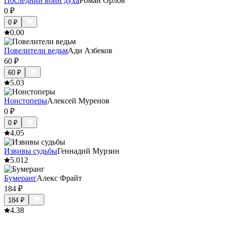
Последний воин духа
Роман Орлов
0
₽
0
₽
0.0
0
Повелители ведьм
Ади Азбеков
60
₽
60
₽
5.0
3
Нонстоперы
Алексей Муренов
0
₽
0
₽
4.0
5
Извивы судьбы
Геннадий Мурзин
5.0
12
Бумеранг
Алекс Фрайт
184
₽
184
₽
4.3
8