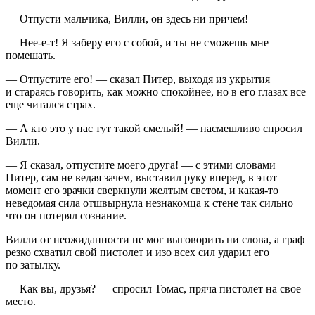
— Отпусти мальчика, Вилли, он здесь ни причем!
— Нее-е-т! Я заберу его с собой, и ты не сможешь мне
помешать.
— Отпустите его! — сказал Питер, выходя из укрытия
и стараясь говорить, как можно спокойнее, но в его глазах все
еще читался страх.
— А кто это у нас тут такой смелый! — насмешливо спросил
Вилли.
— Я сказал, отпустите моего друга! — с этими словами
Питер, сам не ведая зачем, выставил руку вперед, в этот
момент его зрачки сверкнули желтым светом, и какая-то
неведомая сила отшвырнула незнакомца к стене так сильно
что он потерял сознание.
Вилли от неожиданности не мог выговорить ни слова, а граф
резко схватил свой пистолет и изо всех сил ударил его
по затылку.
— Как вы, друзья? — спросил Томас, пряча пистолет на свое
место.