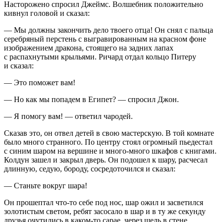
Насторожено спросил Джеймс. Волшебник положительно
кивнул головой и сказал:
— Мы должны закончить дело твоего отца! Он снял с пальца
серебряный перстень с выгравированным на красном фоне
изображением дракона, стоящего на задних лапах
с распахнутыми крыльями. Ричард отдал кольцо Питеру
и сказал:
— Это поможет вам!
— Но как мы попадем в Египет? — спросил Джон.
— Я помогу вам! — ответил чародей.
Сказав это, он отвел детей в свою мастерскую. В той комнате
было много странного. По центру стоял огромный пьедестал
с синим шаром на вершине и много-много шкафов с книгами.
Колдун зашел и закрыл дверь. Он подошел к шару, расчесал
длинную, седую, бороду, сосредоточился и сказал:
— Станьте вокруг шара!
Он прошептал что-то себе под нос, шар ожил и засветился
золотистым светом, ребят засосало в шар и в ту же секунду
друзья очутились в каком-то сарае, через щель в стене