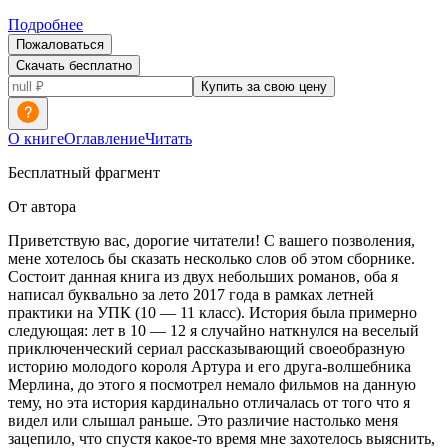
Подробнее
Пожаловаться
Скачать бесплатно
Купить за свою цену
О книге
Оглавление
Читать
Бесплатный фрагмент
От автора
Приветствую вас, дорогие читатели! С вашего позволения,
мене хотелось бы сказать несколько слов об этом сборнике.
Состоит данная книга из двух небольших романов, оба я
написал буквально за лето 2017 года в рамках
летн
ей
практики на УПК (10 — 11 класс). История была примерно
следующая: лет в 10 — 12 я случайно наткнулся на веселый
приключенческий сериал рассказывающий своеобразную
историю молодого короля Артура и его друга-волшебника
Мерлина, до этого я посмотрел немало фильмов на данную
тему, но эта история кардинально отличалась от того что я
видел или слышал раньше. Это различие настолько меня
зацепило, что спустя какое-то время мне захотелось выяснить,