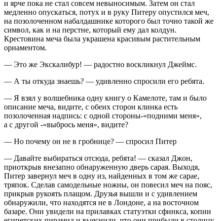
и ярче пока не стал совсем невыносимым. Затем он стал
медленно опускаться, потух и в руку Питеру опустился меч,
на позолоченном набалдашнике которого был точно такой же
символ, как и на перстне, который ему дал колдун.
Крестовина меча была украшена красивым растительным
орнаментом.
— Это же Экскалибур! — радостно воскликнул Джеймс.
— А ты откуда знаешь? — удивленно спросили его ребята.
— Я взял у волшебника одну книгу о Камелоте, там и было
описание меча, видите, с обеих сторон клинка есть
позолоченная надпись: с одной стороны-«подними меня»,
а с другой -«выбрось меня», видите?
— Но почему он не в гробнице? — спросил Питер
— Давайте выбираться отсюда, ребята! — сказал Джон,
приоткрыв внезапно обнаруженную дверь сарая. Выходя,
Питер завернул меч в одну из, найденных в том же сарае,
тряпок. Сделав самодельные ножны, он
повеси
л меч на пояс,
прикрыв рукоять плащом. Друзья вышли и с удивлением
обнаружили, что находятся не в Лондоне, а на восточном
базаре. Они увидели на прилавках статуэтки сфинкса, копии
египетских пирамид и выяснили, что они прибыли в столицу