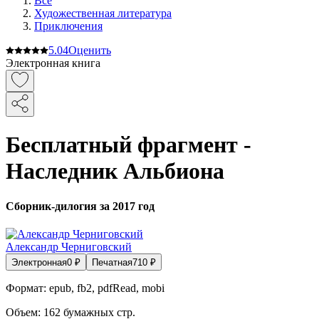
Все
Художественная литература
Приключения
5.0
4
Оценить
Электронная книга
Бесплатный фрагмент -
Наследник Альбиона
Сборник-дилогия за 2017 год
Александр Черниговский
Электронная
0
₽
Печатная
710
₽
Формат:
epub, fb2, pdfRead, mobi
Объем:
162
бумажных стр.