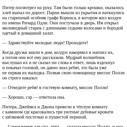
Питер посмотрел на руку. Там были только крошки, оказалось
хлеб выпал по дороге. Парни вышли из укрытия и наткнулись
на старинный особняк графа Коринса, в котором жил колдун
по имени Ричард Одли. Они постучали в дверь. Им открыл
миловидный старик с длинными седыми волосами и бородой
одетый в домашний халат.
— Здравствуйте молодые люди! Проходите!
Когда друзья зашли в дом, колдун накормил и напоил их,
а потом они всё ему рассказали. Мудрый волшебник
выслушал их и не сказал ни слова в ответ, лишь вздохнул
и покачал головой, он давно знал ребят, это была уже
не первая их выходка. Позвав свою помощницу миссис Полли
он строго наказал:
— Отведите ребят в гостевую комнату, миссис Полли!
— Хорошо, сэр — ответила она.
Питера, Джеймса и Джона привели в тёплую комнату
с камином где к
расов
ались три уютные дубовые кровати
с шёлковой постелью и пушистой периной.
— Самое время для сна, дети. — сказала миссис Полли, и она