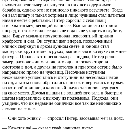
выхватил револьвер и выпустил в них все содержимое
барабана, однако это не принесло никакого результата. Тогда
он взял шпагу и тыкая острием в лицо чудищам стал пятиться
назад вместе с ребятами. Питер сбросил с себя плащ
и выхватил меч, весящий на поясе. Выставив его острием
вперед, он тоже стал все дальше и дальше уходить в глубину
зала. Вдруг мальчик почувствовал невероятный прилив
храбрости и сил. Он ступил шаг вперед, позолоченный
клинок сверкнул в ярком лунном свете, и юноша стал
мастерски крутить меч в руках, выписывая в воздухе сложные
фигуры. Проделав это несколько раз подряд, Питер резко
замер, расположив меч так, что одна плоская сторона
смотрела в пол, а другая на потолок и при этом острие было
направлено прямо на чудовищ. Песочные истуканы
неожиданно успокоились и отступили на несколько шагов
назад, а затем снова обратились в песок и вернулись в ту яму,
из которой пришли, а каменный пьедестал вновь вернулся
на свое место. Друзья вышли из волшебного зала и быстрым
шагом направились к выходу из подземелья. Подходя, они
увидели, что их недавние обидчики все так же неподвижно
лежали на земле.
— Они хоть живы? — спросил Питер, засовывая меч за пояс.
— Кажется да! — сказал граф, нащупав пульс.