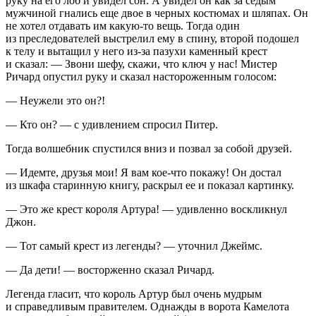
руку на его лоб и увидел сон. А увидел он как за седым
мужчиной гнались еще двое в черных костюмах и шляпах. Он
не хотел отдавать им какую-то вещь. Тогда один
из преследователей
выстрел
ил ему в спину, второй подошел
к телу и вытащил у него из-за пазухи каменный крест
и сказал: — Звони шефу, скажи, что ключ у нас! Мистер
Ричард опустил руку и сказал настороженным голосом:
— Неужели это он?!
— Кто он? — с удивлением спросил Питер.
Тогда волшебник спустился вниз и позвал за собой друзей.
— Идемте, друзья мои! Я вам кое-что покажу! Он достал
из шкафа старинную книгу, раскрыл ее и показал картинку.
— Это же крест короля Артура! — удивленно воскликнул
Джон.
— Тот самый крест из легенды? — уточнил Джеймс.
— Да дети! — восторженно сказал Ричард.
Легенда гласит, что король Артур был очень мудрым
и справедливым правителем. Однажды в ворота Камелота