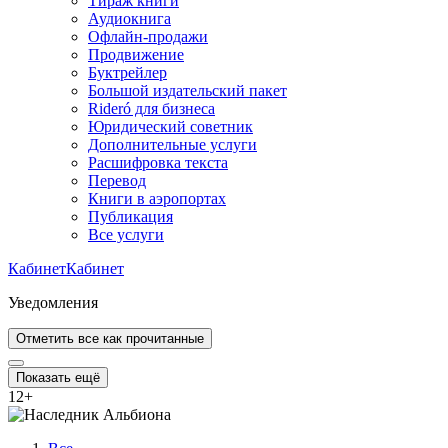
Тираж книги
Аудиокнига
Офлайн-продажи
Продвижение
Буктрейлер
Большой издательский пакет
Rideró для бизнеса
Юридический советник
Дополнительные услуги
Расшифровка текста
Перевод
Книги в аэропортах
Публикация
Все услуги
Кабинет
Кабинет
Уведомления
Отметить все как прочитанные
Показать ещё
12
+