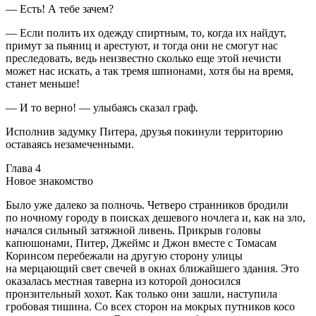
— Есть! А тебе зачем?
— Если полить их одежду
спирт
ным, то, когда их найдут,
примут за пьяниц и арестуют, и тогда они не смогут нас
преследовать, ведь неизвестно сколько еще этой нечисти
может нас искать, а так тремя шпионами, хотя бы на время,
станет меньше!
— И то верно! — улыбаясь сказал граф.
Исполнив задумку Питера, друзья покинули территорию
оставаясь незамеченными.
Глава 4
Новое знакомство
Было уже далеко за полночь. Четверо странников бродили
по ночному городу в поисках дешевого ночлега и, как на зло,
начался сильный затяжной ливень. Прикрыв головы
капюшонами, Питер, Джеймс и Джон вместе с Томасам
Коринсом перебежали на другую сторону улицы
на мерцающий свет свечей в окнах ближайшего здания. Это
оказалась местная таверна из которой доносился
пронзительный хохот. Как только они зашли, наступила
гробовая тишина. Со всех сторон на мокрых путников косо