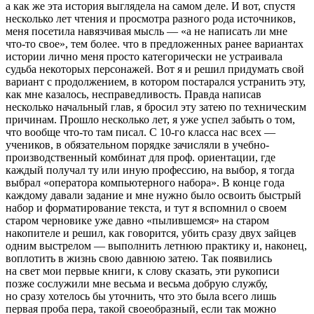
а как же эта история выглядела на самом деле. И вот, спустя
несколько лет чтения и просмотра разного рода источников,
меня посетила навязчивая мысль — «а не написать ли мне
что-то свое», тем более. что в предложенных ранее вариантах
истории лично меня просто категорически не устраивала
судьба некоторых персонажей. Вот я и решил придумать свой
вариант с продолжением, в котором постарался устранить эту,
как мне казалось, несправедливость. Правда написав
несколько начальный глав, я бросил эту затею по техническим
причинам. Прошло несколько лет, я уже успел забыть о том,
что вообще что-то там писал. С 10-го класса нас всех —
учеников, в обязательном порядке зачисляли в учебно-
производственный комбинат для проф. ориентации, где
каждый получал ту или иную профессию, на выбор, я тогда
выбрал «оператора компьютерного набора». В конце года
каждому давали задание и мне нужно было освоить быстрый
набор и форматирование текста, и тут я вспомнил о своем
старом черновике уже давно «пылившемся» на старом
накопителе и решил, как говорится, убить сразу двух зайцев
одним
выстрел
ом — выполнить
летн
юю практику и, наконец,
воплотить в жизнь свою давнюю затею. Так появились
на свет мои первые книги, к слову сказать, эти рукописи
позже сослужили мне весьма и весьма добрую службу,
но сразу хотелось бы уточнить, что это была всего лишь
первая проба пера, такой своеобразный, если так можно