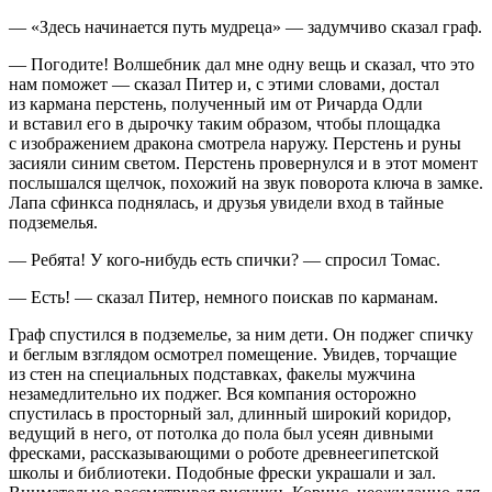
—
«Здесь начинается путь мудреца»
— задумчиво сказал граф.
— Погодите! Волшебник дал мне одну вещь и сказал, что это
нам поможет — сказал Питер и, с этими словами, достал
из кармана перстень, полученный им от Ричарда Одли
и вставил его в дырочку таким образом, чтобы площадка
с изображением дракона смотрела наружу. Перстень и руны
засияли синим светом. Перстень провернулся и в этот момент
послышался щелчок, похожий на звук поворота ключа в замке.
Лапа сфинкса поднялась, и друзья увидели вход в тайные
подземелья.
— Ребята! У кого-нибудь есть спички? — спросил Томас.
— Есть! — сказал Питер, немного поискав по карманам.
Граф спустился в подземелье, за ним дети. Он поджег спичку
и беглым взглядом осмотрел помещение. Увидев, торчащие
из стен на специальных подставках, факелы мужчина
незамедлительно их поджег. Вся компания осторожно
спустилась в просторный зал, длинный широкий коридор,
ведущий в него, от потолка до пола был усеян дивными
фресками, рассказывающими о роботе древнеегипетской
школы и библиотеки. Подобные фрески украшали и зал.