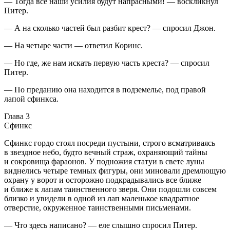
— Тогда все наши усилия будут напрасными! — воскликнул
Питер.
— А на сколько частей был разбит крест? — спросил Джон.
— На четыре части — ответил Коринс.
— Но где, же нам искать первую часть креста? — спросил
Питер.
— По преданию она находится в подземелье, под правой
лапой сфинкса.
Глава 3
Сфинкс
Сфинкс гордо стоял посреди пустыни, строго всматриваясь
в звездное небо, будто вечный страж, охраняющий тайны
и сокровища фараонов. У подножия статуи в свете луны
виднелись четыре темных фигуры, они миновали дремлющую
охрану у ворот и осторожно подкрадывались все ближе
и ближе к лапам таинственного зверя. Они подошли совсем
близко и увидели в одной из лап маленькое квадратное
отверстие, окруженное таинственными письменами.
— Что здесь написано? — еле слышно спросил Питер.