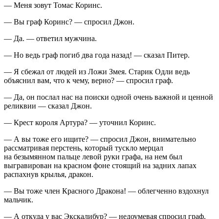
— Меня зовут Томас Коринс.
— Вы граф Коринс? — спросил Джон.
— Да. — ответил мужчина.
— Но ведь граф погиб два года назад! — сказал Питер.
— Я сбежал от людей из Ложи Змея. Старик Одли ведь
объяснил вам, что к чему, верно? — спросил граф.
— Да, он послал нас на поиски одной очень важной и ценной
реликвии — сказал Джон.
— Крест короля Артура? — уточнил Коринс.
— А вы тоже его ищите? — спросил Джон, внимательно
рассматривая перстень, который тускло мерцал
на безымянном пальце левой руки графа, на нем был
выгравирован на красном фоне стоящий на задних лапах
распахнув крылья, дракон.
— Вы тоже член Красного Дракона! — облегченно вздохнул
мальчик.
— А откуда у вас Экскалибур? — недоумевая спросил граф.