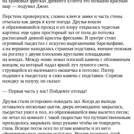
на храмовых фресках древнего Египта это большой красный
шар — подумал Джон.
Перстень провернулся, словно ключ в замке и часть стены
отъехала как дверь в купе поезда. Друзья вошли
в образовавшийся проход и их взору открылась чудесная
картина: еще один просторный зал от пола до потолка
расписаный дивной красоты фресками. В центре стоял
огромный пьедестал с искусно вырезанными барельефами,
а на вершине находилась странная подставка, внешне похожая
на рогатку с двумя плоскими круглыми площадками
на концах. Между ними лежал плоский камень с обломанным
концом, на который падал яркий луч лунного света,
струящийся из маленького окошечка в потолке. Питер
подошел к пьедесталу и снял камень с подставки. Спрятав
находку за пазуху, он сказал:
— Первая часть у нас! Пойдемте отсюда!
Друзья стали осторожно покидать зал. Когда до выхода
оставалось несколько шагов, дверь неожиданно закрылась,
пьедестал ушел в пол, из образовавшейся ямы вылетел песок;
он летал по комнате с такой скоростью что путешественникам
приходилось закрывать лицо руками чтобы не повредить
глаза. Вскоре песок осел по углам комнаты и из него
сформировались четыре истукана. Увидев чудовищ, граф