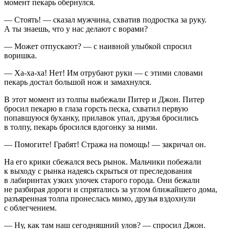
момент пекарь обернулся.
— Стоять! — сказал мужчина, схватив
подрост
ка за руку.
А ты знаешь, что у нас делают с ворами?
— Может отпускают? — с наивной улыбкой спросил
воришка.
— Ха-ха-ха! Нет! Им отрубают руки — с этими словами
пекарь достал большой нож и замахнулся.
В этот момент из толпы выбежали Питер и Джон. Питер
бросил пекарю в глаза горсть песка, схватил первую
попавшуюся буханку, прилавок упал, друзья бросились
в толпу, пекарь бросился вдогонку за ними.
— Помогите! Грабят! Стража на помощь! — закричал он.
На его крики сбежался весь рынок. Мальчики побежали
к выходу с рынка надеясь скрыться от преследования
в лабиринтах узких улочек старого города. Они бежали
не разбирая дороги и спрятались за углом ближайшего дома,
разъяренная толпа пронеслась мимо, друзья вздохнули
с облегчением.
— Ну, как там наш сегодняшний улов? — спросил Джон.