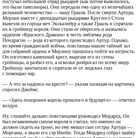
постучал небольшой отряд рыцарей (как потом выяснилось,
это были тамплиеры). Они передали ему одну из величайших
реликвий человечества — чашу Грааля. После смерти Артура,
Мерлин вместе с две
надцат
ью рыцарями Круглого Стола
вывезли из города меч Экскалибур а также Грааль и спрятали
их в гробницу короля. Они стали ее оберегать и назвались
орденом «Красного Дракона» в честь эмблемы рода
Пендрагон — рода из которого происходил Артур. Однако,
во время гражданской
войн
ы, повстанцы нашли тайный зал
для собраний ордена и Мерлину пришлось пойти на хитрость.
Он изготовил каменный крест, вырезав его из стены
гробницы, и разбил его, а осколки разбросал по всему миру.
Гробницу запечатали и спрятали ее от людских глаз
с помощью чар.
— А что за надпись на кресте? — указав пальцам на картинку,
спросил Джеймс.
—
«Здесь похоронен король прошлого и будущего»
— ответил
колдун.
Ну, слушайте дальше: повстанцами руководил Мордред. Он
был незаконным сыном короля и считал, что именно он
должен сидеть на троне, но ему мешал сын сестры Артура —
Морганы, а звали его сэр Ивейн. Тогда Мордред собрал шайку