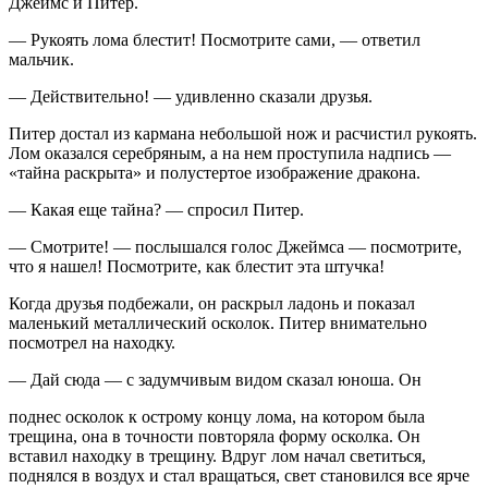
Джеймс и Питер.
— Рукоять лома блестит! Посмотрите сами, — ответил
мальчик.
— Действительно! — удивленно сказали друзья.
Питер достал из кармана небольшой нож и расчистил рукоять.
Лом оказался серебряным, а на нем проступила надпись —
«тайна раскрыта»
и полустертое изображение дракона.
— Какая еще тайна? — спросил Питер.
— Смотрите! — послышался голос Джеймса — посмотрите,
что я нашел! Посмотрите, как блестит эта штучка!
Когда друзья подбежали, он раскрыл ладонь и показал
маленький металлический осколок. Питер внимательно
посмотрел на находку.
— Дай сюда — с задумчивым видом сказал юноша. Он
поднес осколок к острому концу лома, на котором была
трещина, она в точности повторяла форму осколка. Он
вставил находку в трещину. Вдруг лом начал светиться,
поднялся в воздух и стал вращаться, свет становился все ярче