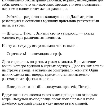
Внимательно рассматривая рисунки, Коринс, неожиданно для
себя, заметил, что на некоторых фресках учитель показывает
пальцем в одном и том же направлении.
— Ребята! — радостно воскликнул он, но Джеймс резко
развернулся и остановил мужчину приставив указательный
палец к губам.
— Ш-ш-ш… Тихо… За нами кто-то увязался… — сказал
мальчик едва различимым шепотом.
И в ту же секунду все услышали чьи-то шаги.
— Спрячьтесь! — скомандовал граф.
Дети спрятались по разным углам комнаты. В помещение
вошли четверо мужчин в черных одеждах. Двое из них встали
на страже у входа, а остальные осматривали комнату. Один
из них сделал шаг вперед, присел и стал внимательно
рассматривать фрески на стене.
— Наверно их главный! — подумал, про себя, Питер.
Вдруг плащ незнакомца сквозняком приподняло от порыва
ветра. Выдутый из-под плаща песок попал прямо в глаза
Джеймсу, который сидел в углу прямо за его спиной.