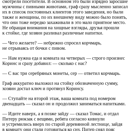
смотрели посетители. В основном это были изрядно заросшие
мужчины с пивными животами, граф сразу мысленно записал
их в список постоянных клиентов этого заведения, но были
также и женщины, по их внешнему виду можно было понять,
что они тоже нередко захаживали в это мало приятное место.
Не обращая внимания на хищные взгляды, друзья прошли
к стойке, где хозяин разливал различные напитки.
— Чего желаете? — небрежно спросил корчмарь,
не отрываясь от бочки с
пиво
м.
— Нам нужна еда и комната на четверых — строго произнес
Коринс и сразу добавил: — сколько с нас?
— С вас три серебряных монеты, сер — ответил корчмарь.
Граф аккуратно выложил на стойку обозначенную сумму,
хозяин достал ключ и протянул Коринсу.
— Ступайте на второй этаж, ваша комната под номером
две
надцат
ь — сказал он и продолжил заниматься напитками.
— Идите наверх, а я позже зайду — сказал Томас, и отдал
Питеру рюкзак с вещями, ребята согласно кивнули
и устремились вверх по старой деревянной лестнице, зайдя
в комнату они стали готовиться ко сну. Питер снял пояс