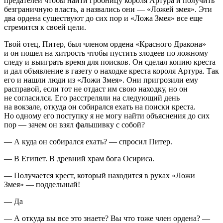
предателей чтобы найти гробницу короля Артура и получить
безграничную власть, а назвались они — «Ложей змея». Эти
два ордена существуют до сих пор и «Ложа Змея» все еще
стремится к своей цели.
Твой отец, Питер, был
член
ом ордена «Красного Дракона»
и он пошел на хитрость чтобы пустить злодеев по ложному
следу и выиграть время для поисков. Он сделал копию креста
и дал объявление в газету о находке креста короля Артура. Так
его и нашли люди из «Ложи Змея». Они пригрозили ему
расправой, если тот не отдаст им свою находку, но он
не согласился. Его расстреляли на следующий день
на вокзале, откуда он собирался ехать на поиски креста.
Но одному его поступку я не могу найти объяснения до сих
пор — зачем он взял фальшивку с собой?
— А куда он собирался ехать? — спросил Питер.
— В Египет. В древний храм бога Осириса.
— Получается крест, который находится в руках «Ложи
Змея» — поддельный!
— Да
— А откуда вы все это знаете? Вы что тоже член ордена? —