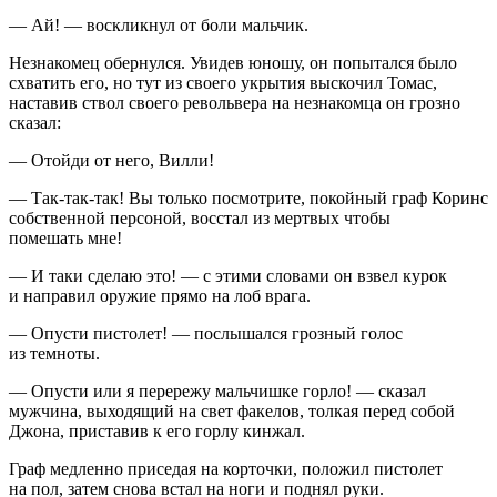
— Ай! — воскликнул от боли мальчик.
Незнакомец обернулся. Увидев юношу, он попытался было
схватить его, но тут из своего укрытия выскочил Томас,
наставив ствол своего револьвера на незнакомца он грозно
сказал:
— Отойди от него, Вилли!
— Так-так-так! Вы только посмотрите, покойный граф Коринс
собственной персоной, восстал из мертвых чтобы
помешать мне!
— И таки сделаю это! — с этими словами он взвел курок
и направил оружие прямо на лоб врага.
— Опусти пистолет! — послышался грозный голос
из темноты.
— Опусти или я перережу мальчишке горло! — сказал
мужчина, выходящий на свет факелов, толкая перед собой
Джона, приставив к его горлу кинжал.
Граф медленно приседая на корточки, положил пистолет
на пол, затем снова встал на ноги и поднял руки.