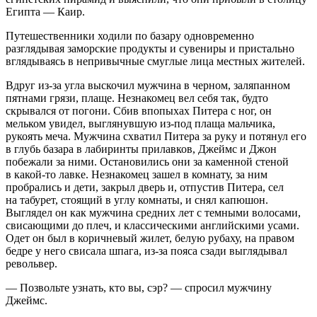
Египта — Каир.
Путешественники ходили по базару одновременно
разглядывая заморские продукты и сувениры и пристально
вглядываясь в непривычные смуглые лица местных жителей.
Вдруг из-за угла выскочил мужчина в черном, заляпанном
пятнами грязи, плаще. Незнакомец вел себя так, будто
скрывался от погони. Сбив впопыхах Питера с ног, он
мельком увидел, выглянувшую из-под плаща мальчика,
рукоять меча. Мужчина схватил Питера за руку и потянул его
в глубь базара в лабиринты прилавков, Джеймс и Джон
побежали за ними. Остановились они за каменной стеной
в какой-то лавке. Незнакомец зашел в комнату, за ним
пробрались и дети, закрыл дверь и, отпустив Питера, сел
на табурет, стоящий в углу комнаты, и снял капюшон.
Выглядел он как мужчина средних лет с темными волосами,
свисающими до плеч, и классическими английскими усами.
Одет он был в коричневый жилет, белую рубаху, на правом
бедре у него свисала шпага, из-за пояса сзади выглядывал
револьвер.
— Позвольте узнать, кто вы, сэр? — спросил мужчину
Джеймс.