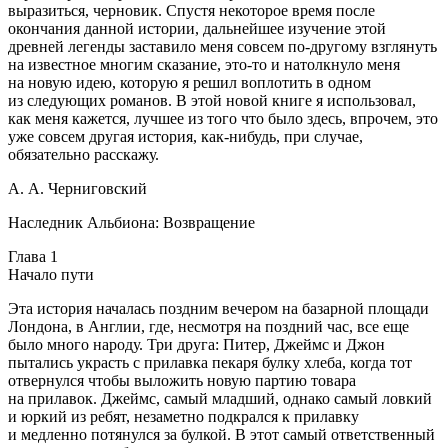
выразиться, черновик. Спустя некоторое время после
окончания данной истории, дальнейшее изучение этой
древней легенды заставило меня совсем по-другому взглянуть
на известное многим сказание, это-то и натолкнуло меня
на новую идею, которую я решил воплотить в одном
из следующих романов. В этой новой книге я использовал,
как меня кажется, лучшее из того что было здесь, впрочем, это
уже совсем другая история, как-нибудь, при случае,
обязательно расскажу.
А. А. Черниговский
Наследник Альбиона: Возвращение
Глава 1
Начало пути
Эта история началась поздним вечером на базарной площади
Лондона, в Англии, где, несмотря на поздний час, все еще
было много народу. Три друга: Питер, Джеймс и Джон
пытались украсть с прилавка пекаря булку хлеба, когда тот
отвернулся чтобы выложить новую партию товара
на прилавок. Джеймс, самый младший, однако самый ловкий
и юркий из ребят, незаметно подкрался к прилавку
и медленно потянулся за булкой. В этот самый ответственный