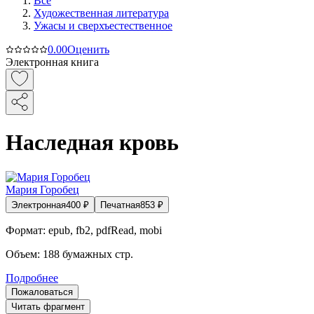
Все
Художественная литература
Ужасы и сверхъестественное
0.0
0
Оценить
Электронная книга
Наследная кровь
Мария Горобец
Электронная
400
₽
Печатная
853
₽
Формат:
epub, fb2, pdfRead, mobi
Объем:
188
бумажных стр.
Подробнее
Пожаловаться
Читать фрагмент