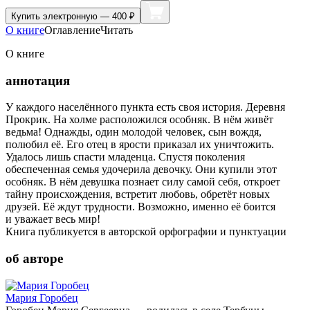
Купить
электронную — 400 ₽
О книге
Оглавление
Читать
О книге
аннотация
У каждого населённого пункта есть своя история. Деревня
Прокрик. На холме расположился особняк. В нём живёт
ведьма! Однажды, один молодой человек, сын вождя,
полюбил её. Его отец в ярости приказал их уничтожить.
Удалось лишь спасти младенца. Спустя поколения
обеспеченная семья удочерила девочку. Они купили этот
особняк. В нём девушка познает силу самой себя, откроет
тайну происхождения, встретит любовь, обретёт новых
друзей. Её ждут трудности. Возможно, именно её боится
и уважает весь мир!
Книга публикуется в авторской орфографии и пунктуации
об авторе
Мария Горобец