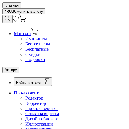
Главная
RUB
Сменить валюту
Магазин
Импринты
Бестселлеры
Бесплатные
Скидки
Подборки
Автору
Войти в аккаунт
Про-аккаунт
Редактор
Корректор
Простая верстка
Сложная верстка
Дизайн обложки
Иллюстрации