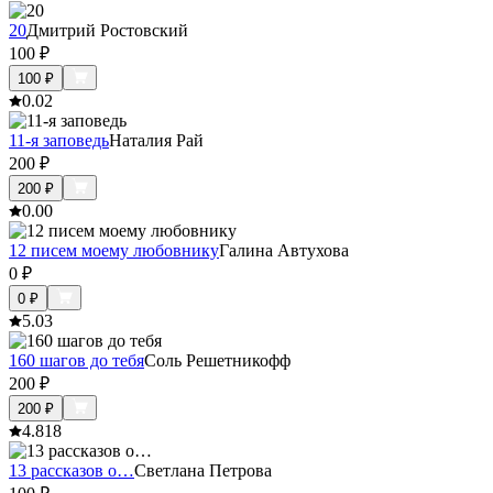
20
Дмитрий Ростовский
100
₽
100
₽
0.0
2
11-я заповедь
Наталия Рай
200
₽
200
₽
0.0
0
12 писем моему любовнику
Галина Автухова
0
₽
0
₽
5.0
3
160 шагов до тебя
Соль Решетникофф
200
₽
200
₽
4.8
18
13 рассказов о…
Светлана Петрова