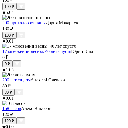
100
₽
100
₽
5.0
4
200 приколов от папы
Дария Макарчук
180
₽
180
₽
0.0
1
17 мгновений весны. 40 лет спустя
Юрий Ким
0
₽
0
₽
1.0
5
200 лет спустя
Алексей Олексюк
80
₽
80
₽
0.0
1
168 часов
Алекс Викберг
120
₽
120
₽
0.0
0