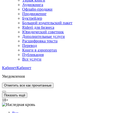
Тираж книги
Аудиокнига
Офлайн-продажи
Продвижение
Буктрейлер
Большой издательский пакет
Rideró для бизнеса
Юридический советник
Дополнительные услуги
Расшифровка текста
Перевод
Книги в аэропортах
Публикация
Все услуги
Кабинет
Кабинет
Уведомления
Отметить все как прочитанные
Показать ещё
18
+