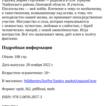
Горобец Мария Сергеевна — родилась в селе Тербуны
Тербунского района Липецкой области. Я учитель.
Писательство — моё хобби. Влечение к чему-то необычному,
к таинственному, возвышенному над всеми, к тому, что
неподвластно нашей жизни, но принимает непосредственное
участие. Могущество и сила, которые перекликаются
с нежностью, чуткостью, любовью и слабостью, с бурей
человеческих эмоций, с некой оживлённостью. Игра
контрастов. Всё это захватывает меня, даёт ключ к полёту
фантазии.
Подробная информация
Объем:
188
стр.
Дата выпуска:
28 ноября 2022 г.
Возрастное ограничение:
18
+
В магазинах:
Wildberries
ЛитРес
Yandex market
Amazon
Ozon
Формат:
epub, fb2, pdfRead, mobi
ISBN:
978-5-0059-2857-3