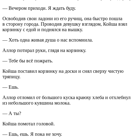
— Вечером приходи. Я ждать буду.
Освободив свои ладони из его ручищ, она быстро пошла
в сторону города. Проводив девушку взглядом, Койша взял
корзинку с едой и поднялся на вышку.
— Хоть одна живая душа о нас вспомнила.
Аллор потирал руки, глядя на корзинку.
— Тебе бы всё пожрать.
Койша поставил корзинку на доски и снял сверху чистую
тряпицу.
— Ешь.
Аллор отломил от большого куска краюху хлеба и отхлебнул
из небольшого кувшина молока.
— А ты?
Койша помотал головой.
— Ешь, ешь. Я пока не хочу.