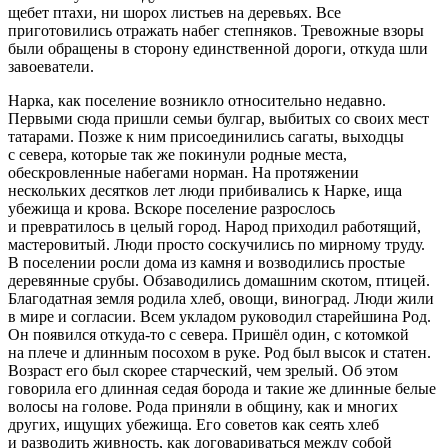
щебет птахи, ни шорох листьев на деревьях. Все
приготовились отражать набег степняков. Тревожные взоры
были обращены в сторону единственной дороги, откуда шли
завоеватели.
Нарка, как поселение возникло относительно недавно.
Первыми сюда пришли семьи булгар, выбитых со своих мест
татарами. Позже к ним присоединились сагаты, выходцы
с севера, которые так же покинули родные места,
обескровленные набегами норман. На протяжении
нескольких десятков лет люди прибивались к Нарке, ища
убежища и крова. Вскоре поселение разрослось
и превратилось в целый город. Народ приходил работящий,
мастеровитый. Люди просто соскучились по мирному труду.
В поселении росли дома из камня и возводились простые
деревянные срубы. Обзаводились домашним скотом, птицей.
Благодатная земля родила хлеб, овощи, виноград. Люди жили
в мире и согласии. Всем укладом руководил старейшина Род.
Он появился откуда-то с севера. Пришёл один, с котомкой
на плече и длинным посохом в руке. Род был высок и статен.
Возраст его был скорее старческий, чем зрелый. Об этом
говорила его длинная седая борода и такие же длинные белые
волосы на голове. Рода приняли в общину, как и многих
других, ищущих убежища. Его советов как сеять хлеб
и разводить живность, как договариваться между собой