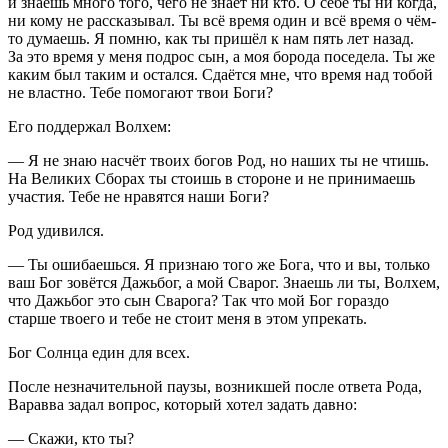
и знаешь много того, чего не знает ни кто. О себе ты ни когда,
ни кому не рассказывал. Ты всё время один и всё время о чём-
то думаешь. Я помню, как ты пришёл к нам пять лет назад.
За это время у меня подрос сын, а моя борода поседела. Ты же
каким был таким и остался. Сдаётся мне, что время над тобой
не властно. Тебе помогают твои Боги?
Его поддержал Волхем:
— Я не знаю насчёт твоих богов Род, но наших ты не чтишь.
На Великих Сборах ты стоишь в стороне и не принимаешь
участия. Тебе не нравятся наши Боги?
Род удивился.
— Ты ошибаешься. Я признаю того же Бога, что и вы, только
ваш Бог зовётся Дажьбог, а мой Сварог. Знаешь ли ты, Волхем,
что Дажьбог это сын Сварога? Так что мой Бог гораздо
старше твоего и тебе не стоит меня в этом упрекать.
Бог Солнца един для всех.
После незначительной паузы, возникшей после ответа Рода,
Варавва задал вопрос, который хотел задать давно:
— Скажи, кто ты?