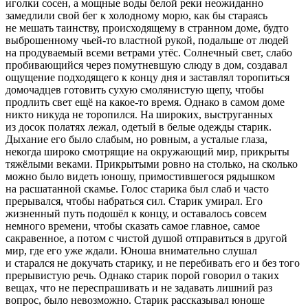
иголки сосен, а мощные воды белой реки неожиданно
замедлили свой бег к холодному морю, как бы стараясь
не мешать таинству, происходящему в странном доме, будто
выброшенному чьей-то властной рукой, подальше от людей
на продуваемый всеми ветрами утёс. Солнечный свет, слабо
пробивающийся через помутневшую слюду в дом, создавал
ощущение подходящего к концу дня и заставлял торопиться
домочадцев готовить сухую смолянистую щепу, чтобы
продлить свет ещё на какое-то время. Однако в самом доме
никто никуда не торопился. На широких, выструганных
из досок полатях лежал, одетый в белые одежды старик.
Дыхание его было слабым, но ровным, а усталые глаза,
некогда широко смотрящие на окружающий мир, прикрыты
тяжёлыми веками. Прикрытыми ровно на столько, на сколько
можно было видеть юношу, примостившегося рядышком
на расшатанной скамье. Голос старика был слаб и часто
прерывался, чтобы набраться сил. Старик умирал. Его
жизненный путь подошёл к концу, и оставалось совсем
немного времени, чтобы сказать самое главное, самое
сакравенное, а потом с чистой душой отправиться в другой
мир, где его уже ждали. Юноша внимательно слушал
и старался не докучать старику, и не перебивать его и без того
прерывистую речь. Однако старик порой говорил о таких
вещах, что не переспрашивать и не задавать лишний раз
вопрос, было невозможно. Старик рассказывал юноше