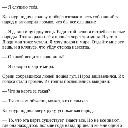
— Я слушаю тебя.
Карачур поднял голову и обвёл взглядом весь собравшийся
народ и заговорил громко, что бы все слышали:
— Я давно ищу одну вещь. Ради этой вещи я истреблял целые
народы. Только ради неё я прошёл через три моря. Я устал.
Люди мои тоже устали. Я хочу покоя и мира. Отдайте мне эту
вещь, и я клянусь, что уйду отсюда навсегда.
— О какой вещи ты говоришь?
— Я говорю о карте мира.
Среди собравшихся людей пошёл гул. Народ зашевелился. Их
голоса стали громче. Из толпы послышались выкрики:
— Что за карта за такая?
— Ты толком объясни, может, кто и слыхал.
Карачур поднял вверх руку, успокаивая народ.
— То, что эта карта существует, знают все. Но не все знают,
где она находится. Больше года назад привели ко мне одного