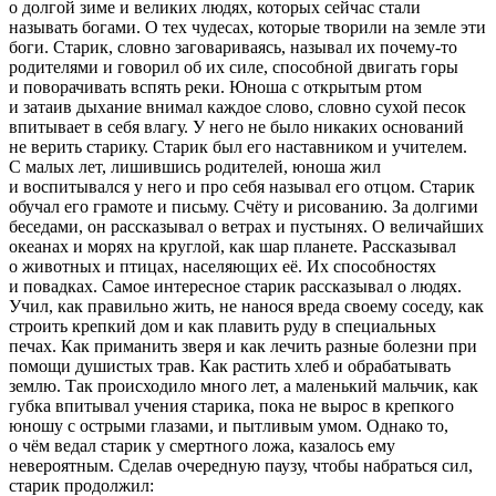
о долгой зиме и великих людях, которых сейчас стали
называть богами. О тех чудесах, которые творили на земле эти
боги. Старик, словно заговариваясь, называл их почему-то
родителями и говорил об их силе, способной двигать горы
и поворачивать вспять реки. Юноша с открытым ртом
и затаив дыхание внимал каждое слово, словно сухой песок
впитывает в себя влагу. У него не было никаких оснований
не верить старику. Старик был его наставником и учителем.
С малых лет, лишившись родителей, юноша жил
и воспитывался у него и про себя называл его отцом. Старик
обучал его грамоте и письму. Счёту и рисованию. За долгими
беседами, он рассказывал о ветрах и пустынях. О величайших
океанах и морях на круглой, как шар планете. Рассказывал
о животных и птицах, населяющих её. Их способностях
и повадках. Самое интересное старик рассказывал о людях.
Учил, как правильно жить, не нанося вреда своему соседу, как
строить крепкий дом и как плавить руду в специальных
печах. Как приманить зверя и как лечить разные болезни при
помощи душистых трав. Как растить хлеб и обрабатывать
землю. Так происходило много лет, а маленький мальчик, как
губка впитывал учения старика, пока не вырос в крепкого
юношу с острыми глазами, и пытливым умом. Однако то,
о чём ведал старик у смертного ложа, казалось ему
невероятным. Сделав очередную паузу, чтобы набраться сил,
старик продолжил: