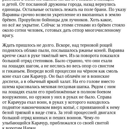
и детей. От посланной дружины города, назад вернулись
единицы. Остальные остались лежать на поле брани. По указу
Вараввы срочно возвели укрепление из вкопанных в землю
брёвен. Прорубили бойницы для лучников. Хоть какое,
но всё же укрытие. Сейчас за этими стенами из брёвен стояло
около сотни человек, готовых дать отпор многочисленному
врагу.
Ждать пришлось не долго. Вскоре, над терновой рощей
поднялось облако пыли, послышалось ржанье коней. Варавва
крепче сжал в руке тяжёлый меч. Из-за поворота показался
большой отряд степняков. Было странно, что они ехали
на лошадях шагом, а не неслись во весь опор со свистом
и гиканьем. Впереди всей процессии на чёрном как смоль
коне ехал сам Карачур. Он был облачён не в воинские
доспехи, а в обычный яркий халат. На его голове вместо
шлема красовалась меховая песцовая шапка. Рядом с ним
на лошадях ехали его приближённые в полном боевом
вооружении, но оружия у них в руках не было. Справа
от Карачура ехал воин, в руках у которого находилось
поднятое наконечником вверх копьё, с привязанной к нему
белой тряпкой в виде стяга. За этой процессией двигался
большой отряд конных и пеших воинов. Чему-то
улыбающийся Карачур, приближался со своей свитой
к воротам Нарки.