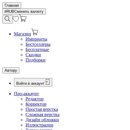
Главная
RUB
Сменить валюту
Магазин
Импринты
Бестселлеры
Бесплатные
Скидки
Подборки
Автору
Войти в аккаунт
Про-аккаунт
Редактор
Корректор
Простая верстка
Сложная верстка
Дизайн обложки
Иллюстрации