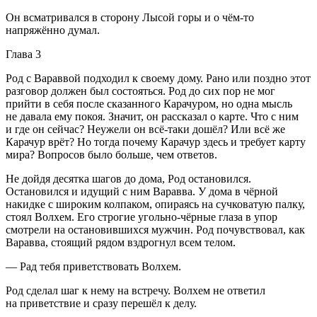
Он всматривался в сторону Лысой горы и о чём-то
напряжённо думал.
Глава 3
Род с Вараввой подходил к своему дому. Рано или поздно этот
разговор должен был состояться. Род до сих пор не мог
прийти в себя после сказанного Карачуром, но одна мысль
не давала ему покоя. Значит, он рассказал о карте. Что с ним
и где он сейчас? Неужели он всё-таки дошёл? Или всё же
Карачур врёт? Но тогда почему Карачур здесь и требует карту
мира? Вопросов было больше, чем ответов.
Не дойдя десятка шагов до дома, Род остановился.
Остановился и идущий с ним Варавва. У дома в чёрной
накидке с широким колпаком, опираясь на сучковатую палку,
стоял Волхем. Его строгие угольно-чёрные глаза в упор
смотрели на остановившихся мужчин. Род почувствовал, как
Варавва, стоящий рядом вздрогнул всем телом.
— Рад тебя приветствовать Волхем.
Род сделал шаг к нему на встречу. Волхем не ответил
на приветствие и сразу перешёл к делу.