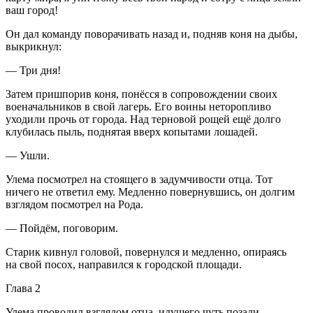
ваш город!
Он дал команду поворачивать назад и, подняв коня на дыбы,
выкрикнул:
— Три дня!
Затем пришпорив коня, понёсся в сопровождении своих
военачальников в свой лагерь. Его воины неторопливо
уходили прочь от города. Над терновой рощей ещё долго
клубилась пыль, поднятая вверх копытами лошадей.
— Ушли.
Улема посмотрел на стоящего в задумчивости отца. Тот
ничего не ответил ему. Медленно повернувшись, он долгим
взглядом посмотрел на Рода.
— Пойдём, поговорим.
Старик кивнул головой, повернулся и медленно, опираясь
на свой посох, направился к городской площади.
Глава 2
Улема проводил взглядом отца, идущего чуть позади