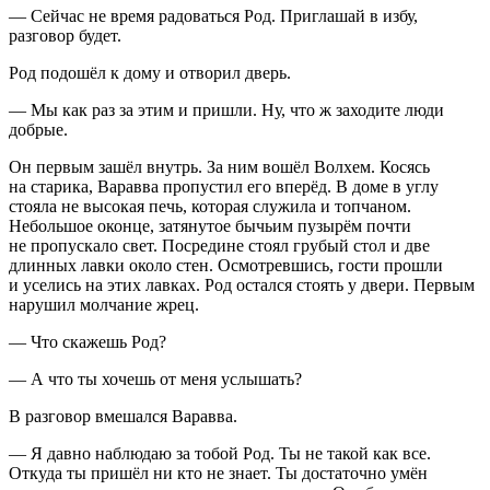
— Сейчас не время радоваться Род. Приглашай в избу,
разговор будет.
Род подошёл к дому и отворил дверь.
— Мы как раз за этим и пришли. Ну, что ж заходите люди
добрые.
Он первым зашёл внутрь. За ним вошёл Волхем. Косясь
на старика, Варавва пропустил его вперёд. В доме в углу
стояла не высокая печь, которая служила и топчаном.
Небольшое оконце, затянутое бычьим пузырём почти
не пропускало свет. Посредине стоял грубый стол и две
длинных лавки около стен. Осмотревшись, гости прошли
и уселись на этих лавках. Род остался стоять у двери. Первым
нарушил молчание жрец.
— Что скажешь Род?
— А что ты хочешь от меня услышать?
В разговор вмешался Варавва.
— Я давно наблюдаю за тобой Род. Ты не такой как все.
Откуда ты пришёл ни кто не знает. Ты достаточно умён