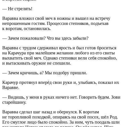
— Не стрелять!
Варавва вложил свой меч в ножны и вышел на встречу
непрошенным гостям. Процессия степняков, подъехав
к воротам, остановилась.
— Зачем пожаловали? Что вы здесь забыли?
Варавва с трудом сдерживал ярость и был готов броситься
на Карачура при малейшем желании любого из его свиты
выхватить свой меч. Однако степняки вели себя спокойно,
и вытаскивать оружие не спешили.
— Зачем кричишь, а? Мы подобру пришли.
Карачур протянул вперёд свои руки и, улыбаясь, показал их
Варавве.
— Видишь, у меня в руках ничего нет. Говорить будем. Зови
старейшину.
Варавва сделал шаг назад и обернулся. К воротам
не торопливой походкой, опираясь на свой посох, шёл Род.
Его смуглое лицо было спокойно. За ним, чуть поодаль шли