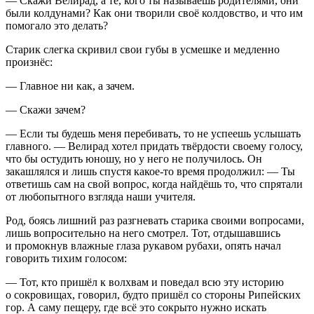
— Скажи Велирад, а те, кого ты называешь родителями, они
были колдунами? Как они творили своё колдовство, и что им
помогало это делать?
Старик слегка скривил свои губы в усмешке и медленно
произнёс:
— Главное ни как, а зачем.
— Скажи зачем?
— Если ты будешь меня перебивать, то не успеешь услышать
главного. — Велирад хотел придать твёрдости своему голосу,
что бы остудить юношу, но у него не получилось. Он
закашлялся и лишь спустя какое-то время продолжил: — Ты
ответишь сам на свой вопрос, когда найдёшь то, что спрятали
от любопытного взгляда наши учителя.
Род, боясь лишний раз разгневать старика своими вопросами,
лишь вопросительно на него смотрел. Тот, отдышавшись
и промокнув влажные глаза рукавом рубахи, опять начал
говорить тихим голосом:
— Тот, кто пришёл к волхвам и поведал всю эту историю
о сокровищах, говорил, будто пришёл со стороны Рипейских
гор. А саму пещеру, где всё это сокрыто нужно искать