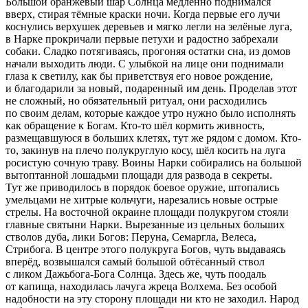
Большой оранжевый шар Солнца медленно поднимался
вверх, стирая тёмные краски ночи. Когда первые его лучи
коснулись верхушек деревьев и мягко легли на зелёные луга,
в Нарке прокричали первые петухи и радостно забрехали
собаки. Сладко потягиваясь, прогоняя остатки сна, из домов
начали выходить люди. С улыбкой на лице они поднимали
глаза к светилу, как бы приветствуя его новое рождение,
и благодарили за новый, подаренный им день. Проделав этот
не сложный, но обязательный ритуал, они расходились
по своим делам, которые каждое утро нужно было исполнять
как обращение к Богам. Кто-то шёл кормить живность,
размещавшуюся в больших клетях, тут же рядом с домом. Кто-
то, закинув на плечо полукруглую косу, шёл косить на луга
росистую сочную траву. Воины Нарки собирались на большой
вытоптанной лошадьми площади для развода в секреты.
Тут же приводилось в порядок боевое оружие, штопались
умельцами не хитрые кольчуги, нарезались новые острые
стрелы. На восточной окраине площади полукругом стояли
главные святыни Нарки. Вырезанные из цельных больших
стволов дуба, лики Богов: Перуна, Семаргла, Велеса,
Стрибога. В центре этого полукруга Богов, чуть выдаваясь
вперёд, возвышался самый большой обтёсанный ствол
с ликом Дажьбога-Бога Солнца. Здесь же, чуть поодаль
от капища, находилась лачуга жреца Волхема. Без особой
надобности на эту сторону площади ни кто не заходил. Народ