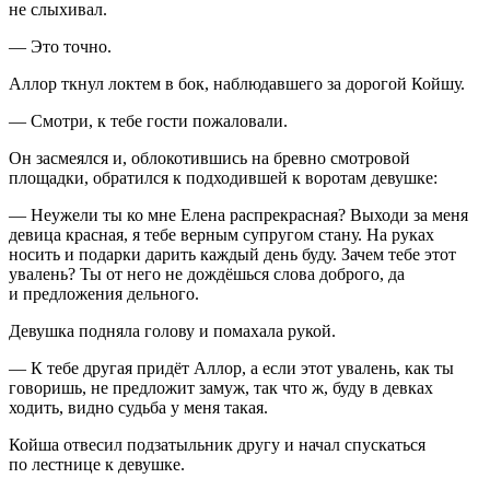
не слыхивал.
— Это точно.
Аллор ткнул локтем в бок, наблюдавшего за дорогой Койшу.
— Смотри, к тебе гости пожаловали.
Он засмеялся и, облокотившись на бревно смотровой
площадки, обратился к подходившей к воротам девушке:
— Неужели ты ко мне Елена распрекрасная? Выходи за меня
девица красная, я тебе верным супругом стану. На руках
носить и подарки дарить каждый день буду. Зачем тебе этот
увалень? Ты от него не дождёшься слова доброго, да
и предложения дельного.
Девушка подняла голову и помахала рукой.
— К тебе другая придёт Аллор, а если этот увалень, как ты
говоришь, не предложит замуж, так что ж, буду в девках
ходить, видно судьба у меня такая.
Койша отвесил подзатыльник другу и начал спускаться
по лестнице к девушке.