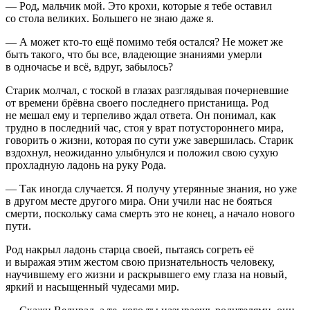
— Род, мальчик мой. Это крохи, которые я тебе оставил
со стола великих. Большего не знаю даже я.
— А может кто-то ещё помимо тебя остался? Не может же
быть такого, что бы все, владеющие знаниями умерли
в одночасье и всё, вдруг, забылось?
Старик молчал, с тоской в глазах разглядывая почерневшие
от времени брёвна своего последнего пристанища. Род
не мешал ему и терпеливо ждал ответа. Он понимал, как
трудно в последний час, стоя у врат потустороннего мира,
говорить о жизни, которая по сути уже завершилась. Старик
вздохнул, неожиданно улыбнулся и положил свою сухую
прохладную ладонь на руку Рода.
— Так иногда случается. Я получу утерянные знания, но уже
в другом месте другого мира. Они учили нас не бояться
смерти, поскольку сама смерть это не конец, а начало нового
пути.
Род накрыл ладонь старца своей, пытаясь согреть её
и выражая этим жестом свою признательность человеку,
научившему его жизни и раскрывшего ему глаза на новый,
яркий и насыщенный чудесами мир.