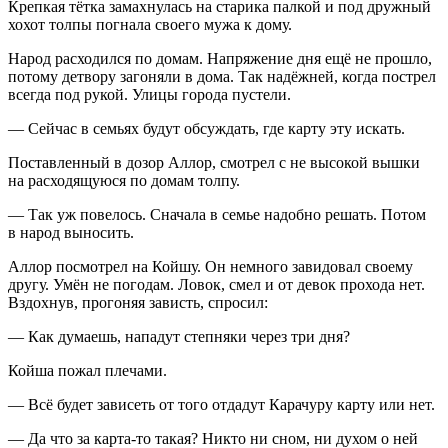
Крепкая тётка замахнулась на старика палкой и под дружный
хохот толпы погнала своего мужа к дому.
Народ расходился по домам. Напряжение дня ещё не прошло,
потому детвору загоняли в дома. Так надёжней, когда пострел
всегда под рукой. Улицы города пустели.
— Сейчас в семьях будут обсуждать, где карту эту искать.
Поставленный в дозор Аллор, смотрел с не высокой вышки
на расходящуюся по домам толпу.
— Так уж повелось. Сначала в семье надобно решать. Потом
в народ выносить.
Аллор посмотрел на Койшу. Он немного завидовал своему
другу. Умён не погодам. Ловок, смел и от девок прохода нет.
Вздохнув, прогоняя зависть, спросил:
— Как думаешь, нападут степняки через три дня?
Койша пожал плечами.
— Всё будет зависеть от того отдадут Карачуру карту или нет.
— Да что за карта-то такая? Никто ни сном, ни духом о ней