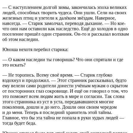
— С наступлением долгой зимы, закончилась эпоха великих
людей, способных творить чудеса. Они ушли. Сели на своих
железных птиц и улетели к далёким звёздам. Наверное,
навсегда. — Старик замолчал, переводя дыхание. — Но кое-
что они нам оставили как наследство. Ещё до холодов в одно
поселение пришёл один странник. Он-то и рассказал волхвам
об этом наследии.
Юноша нехотя перебил старика:
— О каком наследии ты говоришь? Что они спрятали и где
это искать?
— Не торопись. Всему своё время. — Старик глубоко
вздохнул и продолжил. — Этот странник рассказывал, будто
ему велели сами родители донести учёным мужам о скрытом
от посторонних глаз сокровище. И ещё он говорил о том, что
это поможет всем людям жить в мире и согласии. Так слова
этого странника из уст в уста, передававшиеся многие
поколения, дошли и до него. Дошли они своим чередом
и до меня. Теперь я последний хранитель этой тайны.
Главное, что бы эта тайна не попала в руки худых людей —
тогда будет беда.