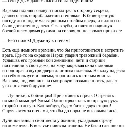
— Отец! Дым дали с Лысой горы. Идут опять!
Варавва поднял голову и посмотрел в сторону секрета,
давшего знак о приближении степняков. В безветренную
погоду дым поднимался ровным столбом вверх, и видно его
было достаточно далеко. Сжав зубы, и плотно надвинув
боевой шлем двумя руками на голову, он не громко приказал:
— Бей сполох! Дружину к стенам!
Есть ещё немного времени, что бы приготовиться и встретить
врага. Где-то на окраине Нарки ударил тревожный барабан.
Услышав его грозный бой женщины, дети и старики
поспешили в свои дома, на ходу закрывая окна ставнями
и подпирая изнутри двери длинным поленом. На ходу надевая
на себя кольчуги и шлемы, торопились к стенам воины.
Варавва, поднявшись на смотровую возвышенность, давал
указания своей дружине:
— Лучники, к бойницам! Приготовить стрелы! Стрелять
по моей команде! Улема! Один отряд ставь по правую руку,
второй по левую. Как войдут, будем бить с двух сторон!
Спрячь всех за стенами, что бы до поры не высовывались!
Лучники заняли свои места у бойниц, укладывая стрелу
на ложе лука. В воздухе повисла тишина. Не было слышно ни