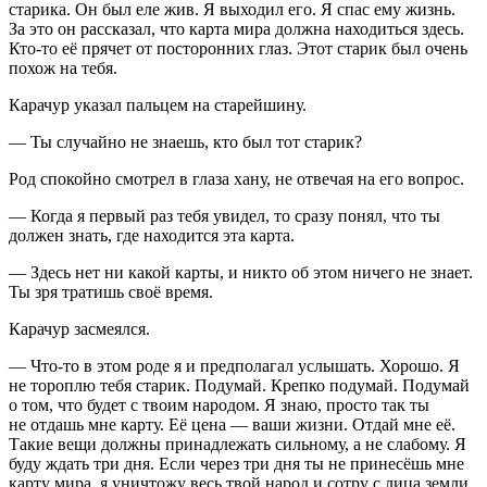
старика. Он был еле жив. Я выходил его. Я спас ему жизнь.
За это он рассказал, что карта мира должна находиться здесь.
Кто-то её прячет от посторонних глаз. Этот старик был очень
похож на тебя.
Карачур указал пальцем на старейшину.
— Ты случайно не знаешь, кто был тот старик?
Род спокойно смотрел в глаза хану, не отвечая на его вопрос.
— Когда я первый раз тебя увидел, то сразу понял, что ты
должен знать, где находится эта карта.
— Здесь нет ни какой карты, и никто об этом ничего не знает.
Ты зря тратишь своё время.
Карачур засмеялся.
— Что-то в этом роде я и предполагал услышать. Хорошо. Я
не тороплю тебя старик. Подумай. Крепко подумай. Подумай
о том, что будет с твоим народом. Я знаю, просто так ты
не отдашь мне карту. Её цена — ваши жизни. Отдай мне её.
Такие вещи должны принадлежать сильному, а не слабому. Я
буду ждать три дня. Если через три дня ты не принесёшь мне
карту мира, я уничтожу весь твой народ и сотру с лица земли