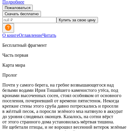
Подробнее
Пожаловаться
Скачать бесплатно
Купить за свою цену
О книге
Оглавление
Читать
Бесплатный фрагмент
Часть первая
Карта мира
Пролог
Почти у самого берега, на гребне возвышающегося над
белыми водами Ирия Тишайшего каменистого утёса, под
кронами высоченных сосен, стоял особняком от основного
поселения, почерневший от времени пятистенок. Некогда
крепкие стены этого сруба давно потрескались и просели
в жёлтый песок, а поросли зелёного мха натянуло в аккурат
до уровня слюдяных оконцев. Казалось, на сотни вёрст
от этого странного дома установилась мёртвая тишина.
Не щебетали птицы, и не ворошил весенний ветерок зелёные