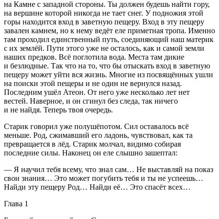
на Камне с западной стороны. Ты должен будешь найти гору,
на вершине которой никогда не тает снег. У подножия этой
горы находится вход в заветную пещеру. Вход в эту пещеру
завален камнем, но к нему ведёт еле приметная тропа. Именно
там проходил единственный путь, соединяющий наш материк
с их землёй. Пути этого уже не осталось, как и самой земли
наших предков. Всё поглотила вода. Места там дикие
и безлюдные. Так что на то, что бы отыскать вход в заветную
пещеру может уйти вся жизнь. Многие из посвящённых ушли
на поиски этой пещеры и не один не вернулся назад.
Последним ушёл Атеон. От него уже несколько лет нет
вестей. Наверное, и он сгинул без следа, так ничего
и не найдя. Теперь твоя очередь.
Старик говорил уже полушёпотом. Сил оставалось всё
меньше. Род, сжимавший его ладонь, чувствовал, как та
превращается в лёд. Старик молчал, видимо собирая
последние силы. Наконец он еле слышно зашептал:
— Я научил тебя всему, что знал сам… Не выставляй на показ
свои знания… Это может погубить тебя и ты не успеешь…
Найди эту пещеру Род… Найди её… Это спасёт всех…
Глава 1