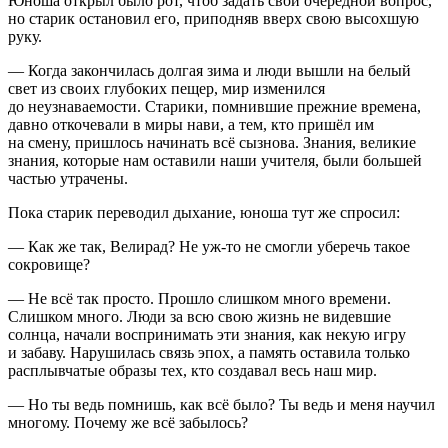
Юноша открыл было рот, чтоб задать свой очередной вопрос,
но старик остановил его, приподняв вверх свою высохшую
руку.
— Когда закончилась долгая зима и люди вышли на белый
свет из своих глубоких пещер, мир изменился
до неузнаваемости. Старики, помнившие прежние времена,
давно откочевали в миры нави, а тем, кто пришёл им
на смену, пришлось начинать всё сызнова. Знания, великие
знания, которые нам оставили наши учителя, были большей
частью утрачены.
Пока старик переводил дыхание, юноша тут же спросил:
— Как же так, Велирад? Не уж-то не смогли уберечь такое
сокровище?
— Не всё так просто. Прошло слишком много времени.
Слишком много. Люди за всю свою жизнь не видевшие
солнца, начали воспринимать эти знания, как некую игру
и забаву. Нарушилась связь эпох, а память оставила только
расплывчатые образы тех, кто создавал весь наш мир.
— Но ты ведь помнишь, как всё было? Ты ведь и меня научил
многому. Почему же всё забылось?