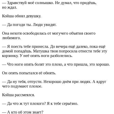
— Здравствуй моё солнышко. Не думал, что придёшь,
но ждал.
Койша обнял девушку.
— Да погоди ты. Люди увидят.
Она нехотя освободилась от могучего объятия своего
любимого.
— Я поесть тебе принесла. До вечера ещё далеко, пока ещё
домой попадёшь. Матушка твоя попросила отнести тебе эту
корзинку. У неё опять ноги разболелись.
— Что ноги опять болят это плохо, а что пришла, это хорошо.
Он опять попытался её обнять.
— Да ну тебя, отпусти. Нехорошо днём при людях. А вдруг
чего подумают плохое.
Койша рассмеялся.
— Да что ж тут плохого? Я к тебе серьёзно.
— А кто об этом знает?