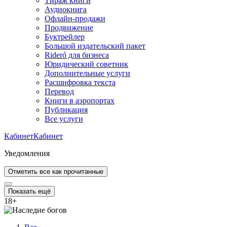
Тираж книги
Аудиокнига
Офлайн-продажи
Продвижение
Буктрейлер
Большой издательский пакет
Rideró для бизнеса
Юридический советник
Дополнительные услуги
Расшифровка текста
Перевод
Книги в аэропортах
Публикация
Все услуги
Кабинет
Кабинет
Уведомления
Отметить все как прочитанные
Показать ещё
18
+