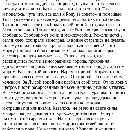
в спорах и многих других вопросах, слушали внимательно
потому, что советы были дельными и толковыми. Так
и повелось, чуть что, все шли к Роду за советом и помощью.
Тот с уважением к каждому, решал его бытовые проблемы.
Так и повелось считать Рода старейшиной и слушаться его
беспрекословно. Тогда люди, может быть, впервые вздохнули
свободно. Свободно от войн и междоусобиц. Рожали детей,
сеяли хлеб, собирали виноград. О войне старались не думать,
потому город стоял без крепостных стен и башен. С юга
Нарку защищало большое море. С запада высокие горы,
а с севера непроходимые леса. Лишь с востока, где
раскинулись поля и виноградники города, проходила
единственная дорога, связывающая жителей города с другим
миром. Вот по этой дороге в Нарку и пришёл Карачур-хан,
правитель всего степного народа. Он пришёл со всем своим
кочевьем. За Лысой горой они разбили свой стан. От их ярких
шатров и юрт, разбросанных по всей долине, рябило в глазах.
Все мужчины многотысячного войска Карачура, были воины.
Они с детства учились стрелять из лука, крепко держались
в седле и умели обращаться со своими короткими
и страшными клинками. Казалось, не было на свете силы,
которая бы разгромила это кровожадное войско. Теперь
на пути этой саранчи стала Нарка. Передовые отряды
степняков впервые напали на мирных жителей, когда те
работали в поле. Не жалели ни кого. Убивали и женщин