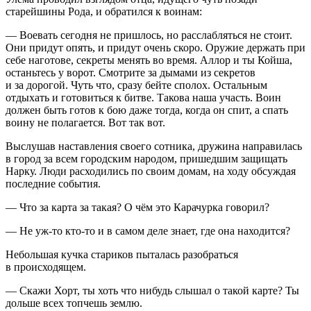
старейшины Рода, и обратился к воинам:
— Воевать сегодня не пришлось, но расслабляться не стоит.
Они придут опять, и придут очень скоро. Оружие держать при
себе наготове, секреты менять во время. Аллор и ты Койша,
останьтесь у ворот. Смотрите за дымами из секретов
и за дорогой. Чуть что, сразу бейте сполох. Остальным
отдыхать и готовиться к битве. Такова наша участь. Воин
должен быть готов к бою даже тогда, когда он спит, а спать
воину не полагается. Вот так вот.
Выслушав наставления своего сотника, дружина направилась
в город за всем городским народом, пришедшим защищать
Нарку. Люди расходились по своим домам, на ходу обсуждая
последние события.
— Что за карта за такая? О чём это Карачурка говорил?
— Не уж-то кто-то и в самом деле знает, где она находится?
Небольшая кучка стариков пыталась разобраться
в происходящем.
— Скажи Хорт, ты хоть что нибудь слышал о такой карте? Ты
дольше всех топчешь землю.