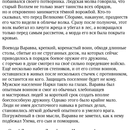
побаивался своего потворника. Людская молва говорила, что
старый Волхем не только знает таинства всех обрядов,
но и откровенно занимается тёмной ворожбой. Кто-то
сказывал, что перед Великими Сборами, накануне, празднеств
его часто видели в обличье волка. Сразу после полуночи, этот
волк выбегал из лачуги жреца и убегал в лес, а возвращался
только перед самым рассветом, а морда его вся была покрыта
кровью.
Воевода Варавва, крепкий, коренастый воин, обходя длинные
столы, сбитые из не струганных досок, на которых сейчас
приводилось в порядок боевое оружие его дружины,
с горечью в душе смотрел на своё сильно поредевшее войско.
Ещё несколько набегов степняков, и от его сотни воинов,
оставшихся в живых после нескольких стычек с противником,
не останется ни кого. Защищать поселение будет не кому.
Мужское население Нарки таяло на глазах. Варавва был
опытным воином и смог из обычных хлебопашцев
и мастеровых людей за короткий срок создать вполне
боеспособную дружину. Однако этого было крайне мало.
Люди не имея достаточного навыка в ратных делах,
становились лёгкой добычей опытного и умелого врага.
Погружённый в свои мысли, Варавва не заметил, как к нему
подбежал Улема, его сын и помощник.