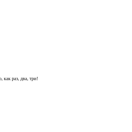
 как раз, два, три!