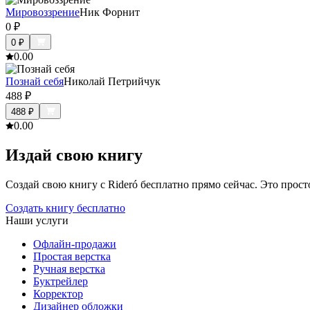
Мировоззрение
Ник Форнит
0
₽
0
₽
0.0
0
Познай себя
Николай Петрийчук
488
₽
488
₽
0.0
0
Издай свою книгу
Создай свою книгу с Rideró бесплатно прямо сейчас. Это просто,
Создать книгу бесплатно
Наши услуги
Офлайн-продажи
Простая верстка
Ручная верстка
Буктрейлер
Корректор
Дизайнер обложки