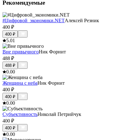
Рекомендуемые
#Цифровой_экономики.NET
Алексей Резник
400
₽
400
₽
5.0
1
Вне привычного
Ник Форнит
488
₽
488
₽
0.0
0
Женщина с неба
Ник Форнит
400
₽
400
₽
0.0
0
Субъективность
Николай Петрийчук
400
₽
400
₽
0.0
0