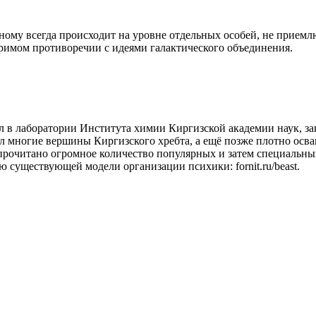
ному всегда происходит на уровне отдельных особей, не приемл
римом противоречии с идеями галактического объединения.
ал в лаборатории Института химии Киргизской академии наук, з
ил многие вершины Киргизского хребта, а ещё позже плотно ос
 прочитано огромное количество популярных и затем специальных
 существующей модели организации психики: fornit.ru/beast.