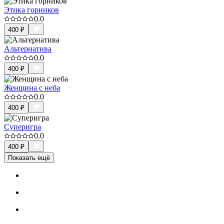
Этика горников
0.0
400
₽
Альтернатива
0.0
400
₽
Женщина с неба
0.0
400
₽
Суперигра
0.0
400
₽
Показать ещё