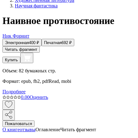
Художественная литература
Научная фантастика
Наивное противостояние
Ник Форнит
Электронная
400
₽
Печатная
692
₽
Читать фрагмент
Купить
Объем:
82
бумажных стр.
Формат:
epub, fb2, pdfRead, mobi
Подробнее
0.0
0
Оценить
Пожаловаться
О книге
отзывы
Оглавление
Читать фрагмент