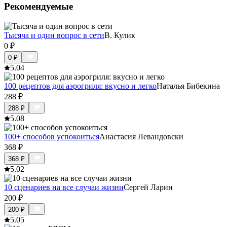
Рекомендуемые
Тысяча и один вопрос в сети
В. Кулик
0
₽
0
₽
5.0
4
100 рецептов для аэрогриля: вкусно и легко
Наталья Бибекина
288
₽
288
₽
5.0
8
100+ способов успокоиться
Анастасия Левандовски
368
₽
368
₽
5.0
2
10 сценариев на все случаи жизни
Сергей Ларин
200
₽
200
₽
5.0
5