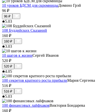
10 уроков БДСМ для скромницы
Домино Грэй
96
₽
96
₽
5.0
3
108 Буддийских Сказаний
160
₽
160
₽
3.0
3
10 шагов к жизни
Сергей Иванов
520
₽
520
₽
4.0
5
100 секретов кратного роста прибыли
Мария Сергеева
516
₽
516
₽
5.0
3
100 финансовых лайфхаков
Виктория Бондарева
160
₽