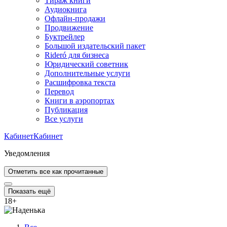
Тираж книги
Аудиокнига
Офлайн-продажи
Продвижение
Буктрейлер
Большой издательский пакет
Rideró для бизнеса
Юридический советник
Дополнительные услуги
Расшифровка текста
Перевод
Книги в аэропортах
Публикация
Все услуги
Кабинет
Кабинет
Уведомления
Отметить все как прочитанные
Показать ещё
18
+