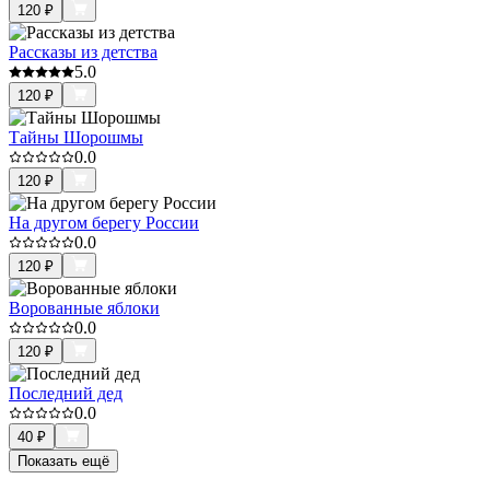
120
₽
Рассказы из детства
5.0
120
₽
Тайны Шорошмы
0.0
120
₽
На другом берегу России
0.0
120
₽
Ворованные яблоки
0.0
120
₽
Последний дед
0.0
40
₽
Показать ещё