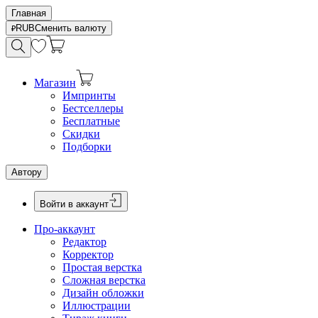
Главная
RUB
Сменить валюту
Магазин
Импринты
Бестселлеры
Бесплатные
Скидки
Подборки
Автору
Войти в аккаунт
Про-аккаунт
Редактор
Корректор
Простая верстка
Сложная верстка
Дизайн обложки
Иллюстрации