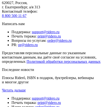
620027
,
Россия
,
г. Екатеринбург, а/я 313
Контактный телефон
:
8 800 500 11 67
Написать нам
Поддержка
:
support@ridero.ru
Печать тиража
:
print@ridero.ru
Вопросы по услугам
:
order@ridero.ru
PR
:
pr@ridero.ru
Предоставляя персональные данные по указанным
контактным данным, вы даёте своё согласие на условиях,
определенных
Политикой обработки персональных данных
Последние новости
Плюсы Rideró, ISBN в подарок, буктрейлеры, вебинары
и многое другое
Читать дальше
Поддержка
:
support@ridero.ru
Печать тиража
:
print@ridero.ru
Наши услуги
:
order@ridero.ru