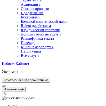
Тираж книги
Аудиокнига
Офлайн-продажи
Продвижение
Буктрейлер
Большой издательский пакет
Rideró для бизнеса
Юридический советник
Дополнительные услуги
Расшифровка текста
Перевод
Книги в аэропортах
Публикация
Все услуги
Кабинет
Кабинет
Уведомления
Отметить все как прочитанные
Показать ещё
18
+