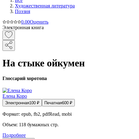
Все
Художественная литература
Поэзия
0.0
0
Оценить
Электронная книга
На стыке ойкумен
Глоссарий хоротопа
Елена Коро
Электронная
100
₽
Печатная
600
₽
Формат:
epub, fb2, pdfRead, mobi
Объем:
118
бумажных стр.
Подробнее