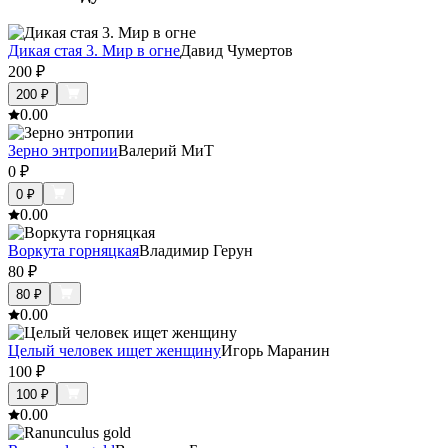
Дикая стая 3. Мир в огне
Давид Чумертов
200
₽
200
₽
0.0
0
Зерно энтропии
Валерий МиТ
0
₽
0
₽
0.0
0
Воркута горняцкая
Владимир Герун
80
₽
80
₽
0.0
0
Целый человек ищет женщину
Игорь Маранин
100
₽
100
₽
0.0
0