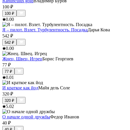
Ranunculus gold
Владимир Буров
100
₽
100
₽
0.0
0
Я – пилот. Взлет. Турбулентность. Посадка
Дарья Кова
542
₽
542
₽
0.0
0
Жнец. Швец. Игрец
Борис Георгиев
77
₽
77
₽
0.0
1
И краткое как йод
Майя дель Соле
320
₽
320
₽
5.0
2
О начале одной дружбы
Федор Иванов
40
₽
40
₽