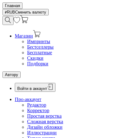
Главная
RUB
Сменить валюту
Магазин
Импринты
Бестселлеры
Бесплатные
Скидки
Подборки
Автору
Войти в аккаунт
Про-аккаунт
Редактор
Корректор
Простая верстка
Сложная верстка
Дизайн обложки
Иллюстрации