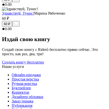
0.0
0
Здравствуй, Тунис!
Марина Рябоченко
60
₽
60
₽
0.0
0
Издай свою книгу
Создай свою книгу с Rideró бесплатно прямо сейчас. Это
просто, как раз, два, три!
Создать книгу бесплатно
Наши услуги
Офлайн-продажи
Простая верстка
Ручная верстка
Буктрейлер
Корректор
Дизайнер обложки
Заказ тиража
Публикация