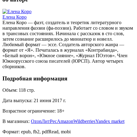
Елена Коро
Елена Коро — фаэт, создатель и теоретик литературного
направления фаэзии (фа-поэзии). Работает со словом и звуком
в трансовых состояниях. Начинала с рассказок в сто слов,
затем сознание расширилось до миниатюр и новелл.
Любимый формат — эссе. Создатель авторского жанра —
формат от «Я». Печаталась в журналах «Контрабанда»,
«Белый ворон», «Южное сияние», «Журнал ПОэтов». Член
Южнорусского союза писателей (ЮРСП). Автор четырех
сборников.
Подробная информация
Объем:
118
стр.
Дата выпуска:
21 июня 2017 г.
Возрастное ограничение:
18
+
В магазинах:
Ozon
ЛитРес
Amazon
Wildberries
Yandex market
Формат:
epub, fb2, pdfRead, mobi