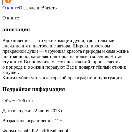
О книге
Оглавление
Читать
О книге
аннотация
Вдохновение — это яркие эмоции души, трогательные
впечатления и настроение автора. Широки просторы
прекрасной души — чарующая красота природы и сама жизнь
постоянно вдохновляют авторов на новые творения. Читая
эту книгу, Вы получите массу впечатлений, произведения
о природе и о жизни порадуют Вас и подарят тёплый отклик
в душе…
Книга публикуется в авторской орфографии и пунктуации
Подробная информация
Объем:
106
стр.
Дата выпуска:
22 июня 2023 г.
Возрастное ограничение:
12
+
Формат:
epub, fb2, pdfRead, mobi