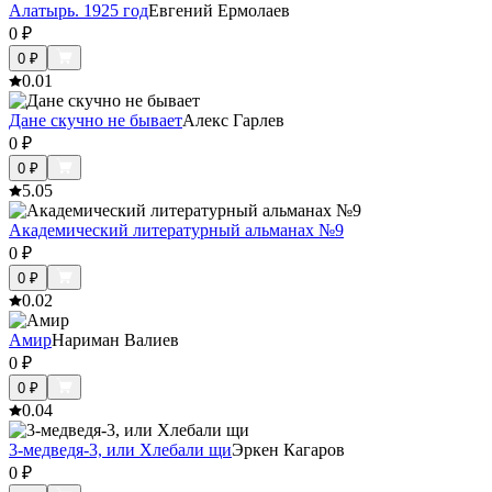
Алатырь. 1925 год
Евгений Ермолаев
0
₽
0
₽
0.0
1
Дане скучно не бывает
Алекс Гарлев
0
₽
0
₽
5.0
5
Академический литературный альманах №9
0
₽
0
₽
0.0
2
Амир
Нариман Валиев
0
₽
0
₽
0.0
4
3-медведя-3, или Хлебали щи
Эркен Кагаров
0
₽