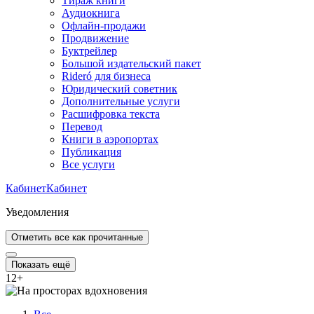
Тираж книги
Аудиокнига
Офлайн-продажи
Продвижение
Буктрейлер
Большой издательский пакет
Rideró для бизнеса
Юридический советник
Дополнительные услуги
Расшифровка текста
Перевод
Книги в аэропортах
Публикация
Все услуги
Кабинет
Кабинет
Уведомления
Отметить все как прочитанные
Показать ещё
12
+