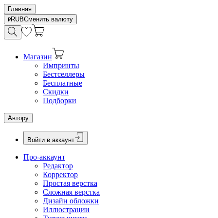
Главная
RUB
Сменить валюту
Магазин
Импринты
Бестселлеры
Бесплатные
Скидки
Подборки
Автору
Войти в аккаунт
Про-аккаунт
Редактор
Корректор
Простая верстка
Сложная верстка
Дизайн обложки
Иллюстрации