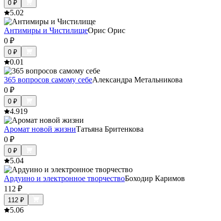
0
₽
5.0
2
Антимиры и Чистилище
Орис Орис
0
₽
0
₽
0.0
1
365 вопросов самому себе
Александра Метальникова
0
₽
0
₽
4.9
19
Аромат новой жизни
Татьяна Бритенкова
0
₽
0
₽
5.0
4
Ардуино и электронное творчество
Боходир Каримов
112
₽
112
₽
5.0
6