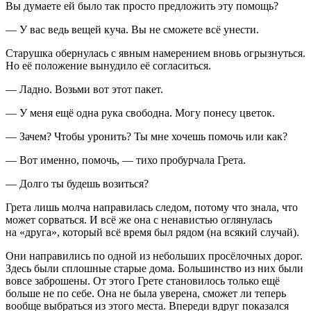
Вы думаете ей было так просто предложить эту помощь?
— У вас ведь вещей куча. Вы не сможете всё унести.
Старушка обернулась с явным намерением вновь огрызнуться.
Но её положение вынудило её согласиться.
— Ладно. Возьми вот этот пакет.
— У меня ещё одна рука свободна. Могу понесу цветок.
— Зачем? Чтобы уронить? Ты мне хочешь помочь или как?
— Вот именно, помочь, — тихо пробурчала Грета.
— Долго ты будешь возиться?
Грета лишь молча направилась следом, потому что знала, что
может сорваться. И всё же она с ненавистью оглянулась
на «друга», который всё время был рядом (на всякий случай).
Они направились по одной из небольших просёлочных дорог.
Здесь были сплошные старые дома. Большинство из них были
вовсе заброшены. От этого Грете становилось только ещё
больше не по себе. Она не была уверена, сможет ли теперь
вообще выбраться из этого места. Впереди вдруг показался