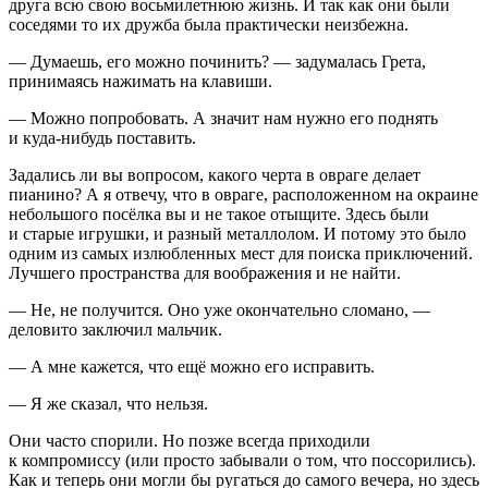
друга всю свою восьм
илетн
юю жизнь. И так как они были
соседями то их дружба была практически неизбежна.
— Думаешь, его можно починить? — задумалась Грета,
принимаясь нажимать на клавиши.
— Можно попробовать. А значит нам нужно его поднять
и куда-нибудь поставить.
Задались ли вы вопросом, какого черта в овраге делает
пианино? А я отвечу, что в овраге, расположенном на окраине
небольшого посёлка вы и не такое отыщите. Здесь были
и старые игрушки, и разный металлолом. И потому это было
одним из самых излюбленных мест для поиска приключений.
Лучшего пространства для воображения и не найти.
— Не, не получится. Оно уже окончательно сломано, —
деловито заключил мальчик.
— А мне кажется, что ещё можно его исправить.
— Я же сказал, что нельзя.
Они часто спорили. Но позже всегда приходили
к компромиссу (или просто забывали о том, что поссорились).
Как и теперь они могли бы ругаться до самого вечера, но здесь