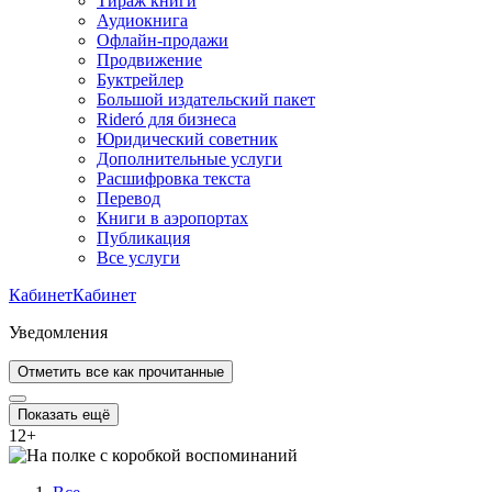
Тираж книги
Аудиокнига
Офлайн-продажи
Продвижение
Буктрейлер
Большой издательский пакет
Rideró для бизнеса
Юридический советник
Дополнительные услуги
Расшифровка текста
Перевод
Книги в аэропортах
Публикация
Все услуги
Кабинет
Кабинет
Уведомления
Отметить все как прочитанные
Показать ещё
12
+