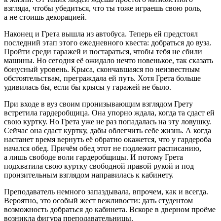
взгляда, чтобы убедиться, что ты тоже играешь свою роль,
а не стоишь декорацией.
Наконец и Грета вышла из автобуса. Теперь ей предстоял
последний этап этого ежедневного квеста: добраться до вуза.
Пройти среди гаражей и постараться, чтобы тебя не сбили
машины. Но сегодня её ожидало нечто новенькое, так сказать
бонусный уровень. Крыса, скончавшаяся по неизвестным
обстоятельствам, преграждала ей путь. Хотя Грета больше
удивилась бы, если бы крысы у гаражей не было.
При входе в вуз своим пронизывающим взглядом Грету
встретила гардеробщица. Она упорно ждала, когда та сдаст ей
свою куртку. Но Грета уже не раз попадалась на эту ловушку.
Сейчас она сдаст куртку, дабы облегчить себе жизнь. А когда
настанет время вернуть её обратно окажется, что у гардероба
начался обед. Причём обед этот не подлежит расписанию,
а лишь свободе воли гардеробщицы. И потому Грета
подхватила свою куртку свободной правой рукой и под
пронзительным взглядом направилась к кабинету.
Преподаватель немного запаздывала, впрочем, как и всегда.
Вероятно, это особый жест вежливости: дать студентом
возможность добраться до кабинета. Вскоре в дверном проёме
возникла фигура преподавательницы.