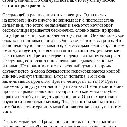
своей фамилии. Но она чувствовала, что эту битву можно
считать проигранной.
Следующей в расписании стояла лекция. Одна из тех,
на которых никто ничего не записывает, а преподаватель
делает вид, что этого не замечает и весь этот круговорот
бессмыслицы вращается бесконечно, словно закон природы.
Но у Греты были свои планы на эту лекцию. Она достала свой
блокнот и принялась писать. Одна сточка, вторая, третья. Что-
то понемногу вырисовывается, кажется даже оживает, а потом
вмиг чувствуется, как вся это хлипкая конструкция начинает
расшатываться. Грета не теряет надежды и пытается удержать
все детали, осторожно и не спеша накладывая всё новые
и новые. Но в один миг этот карточный домик напрочь
сдувает ветер, а слова безжалостно перечёркиваются кривой
линией. Минута тишины. Вторая попытка. Но и она
заканчивается провалом. Третья, четвёртая, пятая! У Греты
понемногу подступает настоящая паника. В конце концов она
просто закрывает блокнот и убирает его как можно глубже
в рюкзак, чтобы не видеть до конца дня. Она находит свои
наушники и включает музыку. Только так она могла отогнать
от себя весь этот ураган мыслей и навязчивого «друга» в том
числе.
И так каждый день. Грета вновь и вновь пытается написать
историю, но все её попытки заканчиваются плачевно. Это