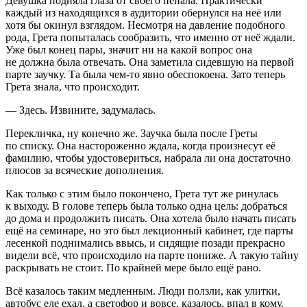
Девушка подняла глаза от своего пенала. Практически
каждый из находящихся в аудитории обернулся на неё или
хотя бы окинул взглядом. Несмотря на давление подобного
рода, Грета попыталась сообразить, что именно от неё ждали.
Уже был конец пары, значит ни на какой вопрос она
не должна была отвечать. Она заметила сидевшую на первой
парте заучку. Та была чем-то явно обеспокоена. Зато теперь
Грета знала, что происходит.
— Здесь. Извините, задумалась.
Перекличка, ну конечно же. Заучка была после Греты
по списку. Она настороженно ждала, когда произнесут её
фамилию, чтобы удостовериться, набрала ли она достаточно
плюсов за всяческие дополнения.
Как только с этим было покончено, Грета тут же ринулась
к выходу. В голове теперь была только одна цель: добраться
до дома и продолжить писать. Она хотела было начать писать
ещё на семинаре, но это был лекционный кабинет, где парты
лесенкой поднимались ввысь, и сидящие позади прекрасно
видели всё, что происходило на парте пониже. А такую тайну
раскрывать не стоит. По крайней мере было ещё рано.
Всё казалось таким медленным. Люди ползли, как улитки,
автобус еле ехал, а светофор и вовсе, казалось, впал в кому.