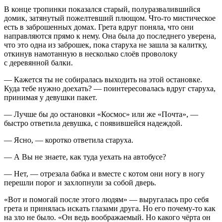
В конце тропинки показался старый, полуразвалившийся
домик, затянутый пожелтевший плющом. Что-то мистическое
есть в заброшенных домах. Грета вдруг поняла, что они
направляются прямо к нему. Она была до последнего уверена,
что это одна из заброшек, пока старуха не зашла за калитку,
откинув намотанную в несколько слоёв проволоку
с деревянной балки.
— Кажется ты не собиралась выходить на этой остановке.
Куда тебе нужно доехать? — поинтересовалась вдруг старуха,
принимая у девушки пакет.
— Лучше бы до остановки «Космос» или же «Почта», —
быстро ответила девушка, с появившейся надеждой.
— Ясно, — коротко ответила старуха.
— А Вы не знаете, как туда уехать на автобусе?
— Нет, — отрезала бабка и вместе с котом они ногу в ногу
перешли порог и захлопнули за собой дверь.
«Вот и помогай после этого людям» — выругалась про себя
грета и принялась искать глазами друга. Но его почему-то как
на зло не было. «Он ведь воображаемый. Но какого чёрта он