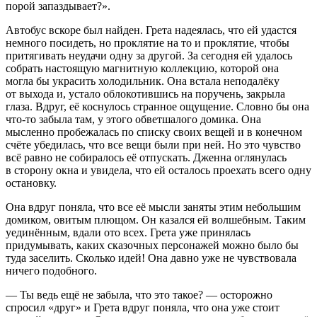
порой запаздывает?».
Автобус вскоре был найден. Грета надеялась, что ей удастся
немного посидеть, но проклятие на то и проклятие, чтобы
притягивать неудачи одну за другой. За сегодня ей удалось
собрать настоящую магнитную коллекцию, которой она
могла бы украсить холодильник. Она встала неподалёку
от выхода и, устало облокотившись на поручень, закрыла
глаза. Вдруг, её коснулось странное ощущение. Словно бы она
что-то забыла там, у этого обветшалого домика. Она
мысленно пробежалась по списку своих вещей и в конечном
счёте убедилась, что все вещи были при ней. Но это чувство
всё равно не собиралось её отпускать. Дженна оглянулась
в сторону окна и увидела, что ей осталось проехать всего одну
остановку.
Она вдруг поняла, что все её мысли заняты этим небольшим
домиком, овитым плющом. Он казался ей волшебным. Таким
уединённым, вдали ото всех. Грета уже принялась
придумывать, каких сказочных персонажей можно было бы
туда заселить. Сколько идей! Она давно уже не чувствовала
ничего подобного.
— Ты ведь ещё не забыла, что это такое? — осторожно
спросил «друг» и Грета вдруг поняла, что она уже стоит