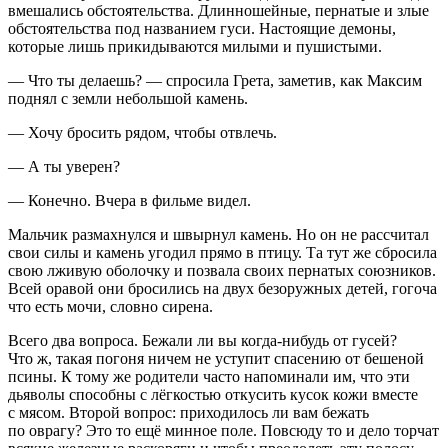
вмешались обстоятельства. Длинношейные, пернатые и злые
обстоятельства под названием гуси. Настоящие демоны,
которые лишь прикидываются милыми и пушистыми.
— Что ты делаешь? — спросила Грета, заметив, как Максим
поднял с земли небольшой камень.
— Хочу бросить рядом, чтобы отвлечь.
— А ты уверен?
— Конечно. Вчера в фильме видел.
Мальчик размахнулся и швырнул камень. Но он не рассчитал
свои силы и камень угодил прямо в птицу. Та тут же сбросила
свою лживую оболочку и позвала своих пернатых союзников.
Всей оравой они бросились на двух безоружных детей, гогоча
что есть мочи, словно сирена.
Всего два вопроса. Бежали ли вы когда-нибудь от гусей?
Что ж, такая погоня ничем не уступит спасению от бешеной
псины. К тому же родители часто напоминали им, что эти
дьяволы способны с лёгкостью откусить кусок кожи вместе
с мясом. Второй вопрос: приходилось ли вам бежать
по оврагу? Это то ещё минное поле. Повсюду то и дело торчат