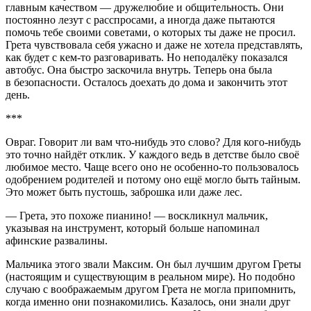
главным качеством — дружелюбие и общительность. Они
постоянно лезут с расспросами, а иногда даже пытаются
помочь тебе своими советами, о которых ты даже не просил.
Грета чувствовала себя ужасно и даже не хотела представлять,
как будет с кем-то разговаривать. Но неподалёку показался
автобус. Она быстро заскочила внутрь. Теперь она была
в безопасности. Осталось доехать до дома и закончить этот
день.
***
Овраг. Говорит ли вам что-нибудь это слово? Для кого-нибудь
это точно найдёт отклик. У каждого ведь в детстве было своё
любимое место. Чаще всего оно не особенно-то пользовалось
одобрением родителей и потому оно ещё могло быть тайным.
Это может быть пустошь, заброшка или даже лес.
— Грета, это похоже пианино! — воскликнул мальчик,
указывая на инструмент, который больше напоминал
афинские развалины.
Мальчика этого звали Максим. Он был лучшим другом Греты
(настоящим и существующим в реальном мире). Но подобно
случаю с воображаемым другом Грета не могла припомнить,
когда именно они познакомились. Казалось, они знали друг