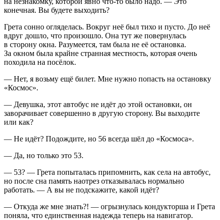
на незнакомку, которой явно что-то было надо. — Это
конечная. Вы будете выходить?
Грета сонно огляделась. Вокруг неё был тихо и пусто. До неё
вдруг дошло, что произошло. Она тут же повернулась
в сторону окна. Разумеется, там была не её остановка.
За окном была крайне странная местность, которая очень
походила на посёлок.
— Нет, я возьму ещё билет. Мне нужно попасть на остановку
«Космос».
— Девушка, этот автобус не идёт до этой остановки, он
заворачивает совершенно в другую сторону. Вы выходите
или как?
— Не идёт? Подождите, но 56 всегда шёл до «Космоса».
— Да, но только это 53.
— 53? — Грета попыталась припомнить, как села на автобус,
но после сна память наотрез отказывалась нормально
работать. — А вы не подскажите, какой идёт?
— Откуда же мне знать?! — огрызнулась кондукторша и Грета
поняла, что единственная надежда теперь на навигатор.