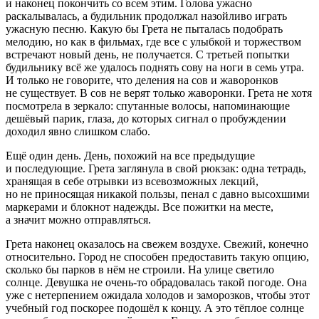
и наконец покончить со всем этим. Голова ужасно
раскалывалась, а будильник продолжал назойливо играть
ужасную песню. Какую бы Грета не пыталась подобрать
мелодию, но как в фильмах, где все с улыбкой и торжеством
встречают новый день, не получается. С третьей попытки
будильнику всё же удалось поднять сову на ноги в семь утра.
И только не говорите, что деления на сов и жаворонков
не существует. В сов не верят только жаворонки. Грета не хотя
посмотрела в зеркало: спутанные волосы, напоминающие
дешёвый парик, глаза, до которых сигнал о пробуждении
доходил явно слишком слабо.
Ещё один день. День, похожий на все предыдущие
и последующие. Грета заглянула в свой рюкзак: одна тетрадь,
хранящая в себе отрывки из всевозможных лекций,
но не приносящая никакой пользы, пенал с давно высохшими
маркерами и блокнот надежды. Все пожитки на месте,
а значит можно отправляться.
Грета наконец оказалось на свежем воздухе. Свежий, конечно
относительно. Город не способен предоставить такую опцию,
сколько бы парков в нём не строили. На улице светило
солнце. Девушка не очень-то обрадовалась такой погоде. Она
уже с нетерпением ожидала холодов и заморозков, чтобы этот
учебный год поскорее подошёл к концу. А это тёплое солнце