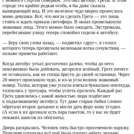
с немного стёртой семёркой. Это был автобус Греты. В этом
городе это крайне редкая особь, я бы даже сказала
вымирающий вид. И это железное чудо мирно пронеслось
мимо девушки. Всё, что могла сделать Грета — это лишь
стоять и ждать приказа светофора. В окнах промелькнули
знакомые лица. Этого можно было ожидать. Экстремалы,
перебегавшие улицу теперь спокойно сидели в автобусе.
— Беру свои слова назад, — подметил «друг», в голосе
которого теперь прозвучала меленькая нотка сочувствия, —
похоже приметы работают.
Когда автобус уехал достаточно далеко, чтобы до него
невозможно было добежать, загорелся зелёный. Грете ничего
не оставалось, как не спеша брести до своей остановки. Через
20 минут произошло чудо, и из-за угла возник знакомый
номер. Толпа, которая уже успела взяться буквально ниоткуда,
толпилась у тротуара, чтобы успеть пролезть. Каждый раз
Грета удивлялась с какой живостью люди подбегают
к подъезжавшему автобусу. Тут даже старые бабки словно
обретали второе дыхание и могли дать фору кому угодно.
(А если в их арсенале есть пара пакетов, то у вас не будет
никаких шансов их обогнать).
Дверь раскрылась. Человек пять быстро просеменило наружу.
Передняя площадка всё ещё была плотно забита людьми,