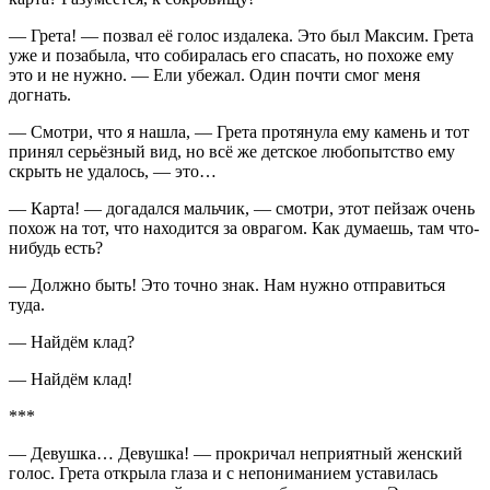
— Грета! — позвал её голос издалека. Это был Максим. Грета
уже и позабыла, что собиралась его спасать, но похоже ему
это и не нужно. — Ели убежал. Один почти смог меня
догнать.
— Смотри, что я нашла, — Грета протянула ему камень и тот
принял серьёзный вид, но всё же детское любопытство ему
скрыть не удалось, — это…
— Карта! — догадался мальчик, — смотри, этот пейзаж очень
похож на тот, что находится за оврагом. Как думаешь, там что-
нибудь есть?
— Должно быть! Это точно знак. Нам нужно отправиться
туда.
— Найдём клад?
— Найдём клад!
***
— Девушка… Девушка! — прокричал неприятный женский
голос. Грета открыла глаза и с непониманием уставилась