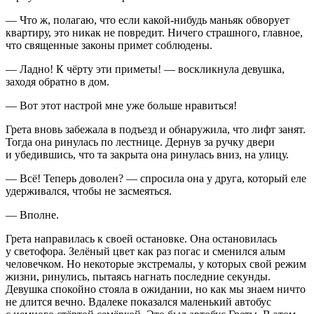
— Что ж, полагаю, что если какой-нибудь маньяк обворует
квартиру, это никак не повредит. Ничего страшного, главное,
что священные законы примет соблюдены.
— Ладно! К чёрту эти приметы! — воскликнула девушка,
заходя обратно в дом.
— Вот этот настрой мне уже больше нравиться!
Грета вновь забежала в подъезд и обнаружила, что лифт занят.
Тогда она ринулась по лестнице. Дернув за ручку двери
и убедившись, что та закрыта она ринулась вниз, на улицу.
— Всё! Теперь доволен? — спросила она у друга, который еле
удерживался, чтобы не засмеяться.
— Вполне.
Грета направилась к своей остановке. Она остановилась
у светофора. Зелёный цвет как раз погас и сменился алым
человечком. Но некоторые экстремалы, у которых свой режим
жизни, ринулись, пытаясь нагнать последние секунды.
Девушка спокойно стояла в ожидании, но как мы знаем ничто
не длится вечно. Вдалеке показался маленький автобус