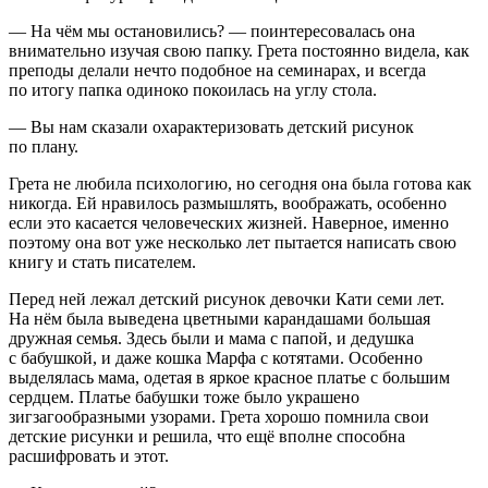
— На чём мы остановились? — поинтересовалась она
внимательно изучая свою папку. Грета постоянно видела, как
преподы делали нечто подобное на семинарах, и всегда
по итогу папка одиноко покоилась на углу стола.
— Вы нам сказали охарактеризовать детский рисунок
по плану.
Грета не любила психологию, но сегодня она была готова как
никогда. Ей нравилось размышлять, воображать, особенно
если это касается человеческих жизней. Наверное, именно
поэтому она вот уже несколько лет пытается написать свою
книгу и стать писателем.
Перед ней лежал детский рисунок девочки Кати семи лет.
На нём была выведена цветными карандашами большая
дружная семья. Здесь были и мама с папой, и дедушка
с бабушкой, и даже кошка Марфа с котятами. Особенно
выделялась мама, одетая в яркое красное платье с большим
сердцем. Платье бабушки тоже было украшено
зигзагообразными узорами. Грета хорошо помнила свои
детские рисунки и решила, что ещё вполне способна
расшифровать и этот.