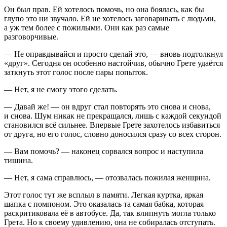
Он был прав. Ей хотелось помочь, но она боялась, как бы
глупо это ни звучало. Ей не хотелось заговаривать с людьми,
а уж тем более с пожилыми. Они как раз самые
разговорчивые.
— Не оправдывайся и просто сделай это, — вновь подтолкнул
«друг». Сегодня он особенно настойчив, обычно Грете удаётся
заткнуть этот голос после пары попыток.
— Нет, я не смогу этого сделать.
— Давай же! — он вдруг стал повторять это снова и снова,
и снова. Шум никак не прекращался, лишь с каждой секундой
становился всё сильнее. Впервые Грете захотелось избавиться
от друга, но его голос, словно доносился сразу со всех сторон.
— Вам помочь? — наконец сорвался вопрос и наступила
тишина.
— Нет, я сама справлюсь, — отозвалась пожилая женщина.
Этот голос тут же всплыл в памяти. Легкая куртка, яркая
шапка с помпоном. Это оказалась та самая бабка, которая
раскритиковала её в автобусе. Да, так влипнуть могла только
Грета. Но к своему удивлению, она не собиралась отступать.