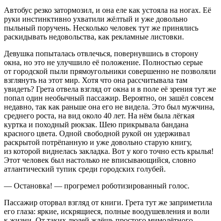
Автобус резко затормозил, и она еле как устояла на ногах. Её
руки инстинктивно ухватили жёлтый и уже довольно
пыльный поручень. Несколько человек тут же принялись
раскидывать недовольства, как рекламные листовки.
Девушка попыталась отвлечься, повернувшись в сторону
окна, но это не улучшило её положение. Полностью серые
от городской пыли прямоугольники совершенно не позволяли
взглянуть на этот мир. Хотя что она рассчитывала там
увидеть? Грета отвела взгляд от окна и в поле её зрения тут же
попал один необычный пассажир. Вероятно, он зашёл совсем
недавно, так как раньше она его не видела. Это был мужчина,
среднего роста, на вид около 40 лет. На нём была лёгкая
куртка и походный рюкзак. Шею прикрывала бандана
красного цвета. Одной свободной рукой он удерживал
раскрытой потрёпанную и уже довольно старую книгу,
из которой виднелась закладка. Вот у кого точно есть крылья!
Этот человек был настолько не вписывающийся, словно
атлантический тупик среди городских голубей.
— Остановка! — прогремел роботизированный голос.
Пассажир оторвал взгляд от книги. Грета тут же заприметила
его глаза: яркие, искрящиеся, полные воодушевления и воли
к жизни. От таких людей ждёшь простого мимолётного