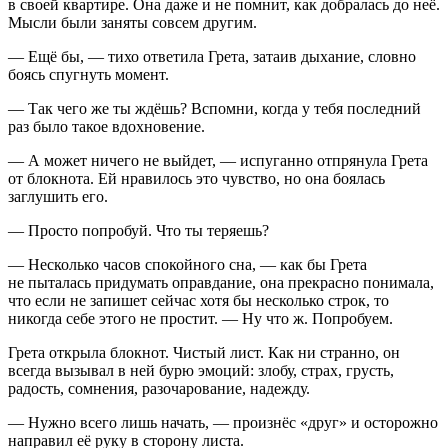
в своей квартире. Она даже и не помнит, как добралась до неё.
Мысли были заняты совсем другим.
— Ещё бы, — тихо ответила Грета, затаив дыхание, словно
боясь спугнуть момент.
— Так чего же ты ждёшь? Вспомни, когда у тебя последний
раз было такое вдохновение.
— А может ничего не выйдет, — испуганно отпрянула Грета
от блокнота. Ей нравилось это чувство, но она боялась
заглушить его.
— Просто попробуй. Что ты теряешь?
— Несколько часов спокойного сна, — как бы Грета
не пыталась придумать оправдание, она прекрасно понимала,
что если не запишет сейчас хотя бы несколько строк, то
никогда себе этого не простит. — Ну что ж. Попробуем.
Грета открыла блокнот. Чистый лист. Как ни странно, он
всегда вызывал в ней бурю эмоций: злобу, страх, грусть,
радость, сомнения, разочарование, надежду.
— Нужно всего лишь начать, — произнёс «друг» и осторожно
направил её руку в сторону листа.