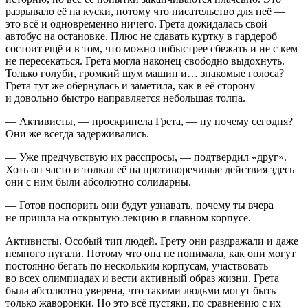
разрывало её на куски, потому что писательство для неё —
это всё и одновременно ничего. Грета дожидалась свой
автобус на остановке. Плюс не сдавать куртку в гардероб
состоит ещё и в том, что можно побыстрее сбежать и не с кем
не пересекаться. Грета могла наконец свободно выдохнуть.
Только голуби, громкий шум машин и… знакомые голоса?
Грета тут же обернулась и заметила, как в её сторону
и довольно быстро направляется небольшая толпа.
— Активисты, — проскрипела Грета, — ну почему сегодня?
Они же всегда задерживались.
— Уже предчувствую их расспросы, — подтвердил «друг».
Хоть он часто и толкал её на противоречивые действия здесь
они с ним были абсолютно солидарны.
— Готов поспорить они будут узнавать, почему ты вчера
не пришла на открытую лекцию в главном корпусе.
Активисты. Особый тип людей. Грету они раздражали и даже
немного пугали. Потому что она не понимала, как они могут
постоянно бегать по нескольким корпусам, участвовать
во всех олимпиадах и вести активный образ жизни. Грета
была абсолютно уверена, что такими людьми могут быть
только жаворонки. Но это всё пустяки, по сравнению с их