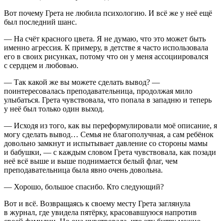
Вот почему Грета не любила психологию. И всё же у неё ещё
был последний шанс.
— На счёт красного цвета. Я не думаю, что это может быть
именно агрессия. К примеру, в детстве я часто использовала
его в своих рисунках, потому что он у меня ассоциировался
с сердцем и любовью.
— Так какой же вы можете сделать вывод? —
поинтересовалась преподавательница, продолжая мило
улыбаться. Грета чувствовала, что попала в западню и теперь
у неё был только один выход.
— Исходя из того, как вы переформулировали моё описание, я
могу сделать вывод… Семья не благополучная, а сам ребёнок
довольно замкнут и испытывает давление со стороны мамы
и бабушки, — с каждым словом Грета чувствовала, как позади
неё всё выше и выше поднимается белый флаг, чем
преподавательница была явно очень довольна.
— Хорошо, большое спасибо. Кто следующий?
Вот и всё. Возвращаясь к своему месту Грета заглянула
в журнал, где увидела пятёрку, к
расов
авшуюся напротив