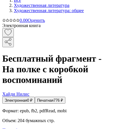
Все
Художественная литература
Художественная литература: общее
0.0
0
Оценить
Электронная книга
Бесплатный фрагмент -
На полке с коробкой
воспоминаний
Хайди Нилис
Электронная
0
₽
Печатная
776
₽
Формат:
epub, fb2, pdfRead, mobi
Объем:
204
бумажных стр.