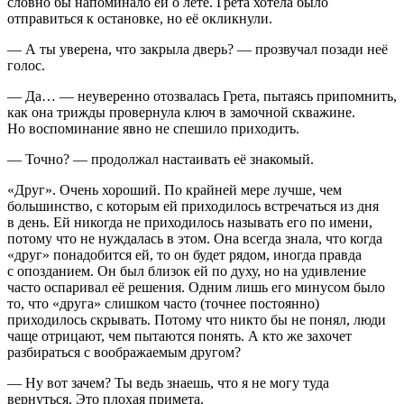
словно бы напоминало ей о лете. Грета хотела было
отправиться к остановке, но её окликнули.
— А ты уверена, что закрыла дверь? — прозвучал позади неё
голос.
— Да… — неуверенно отозвалась Грета, пытаясь припомнить,
как она трижды провернула ключ в замочной скважине.
Но воспоминание явно не спешило приходить.
— Точно? — продолжал настаивать её знакомый.
«Друг». Очень хороший. По крайней мере лучше, чем
большинство, с которым ей приходилось встречаться из дня
в день. Ей никогда не приходилось называть его по имени,
потому что не нуждалась в этом. Она всегда знала, что когда
«друг» понадобится ей, то он будет рядом, иногда правда
с опозданием. Он был близок ей по духу, но на удивление
часто оспаривал её решения. Одним лишь его минусом было
то, что «друга» слишком часто (точнее постоянно)
приходилось скрывать. Потому что никто бы не понял, люди
чаще отрицают, чем пытаются понять. А кто же захочет
разбираться с воображаемым другом?
— Ну вот зачем? Ты ведь знаешь, что я не могу туда
вернуться. Это плохая примета.