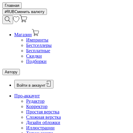
Главная
RUB
Сменить валюту
Магазин
Импринты
Бестселлеры
Бесплатные
Скидки
Подборки
Автору
Войти в аккаунт
Про-аккаунт
Редактор
Корректор
Простая верстка
Сложная верстка
Дизайн обложки
Иллюстрации