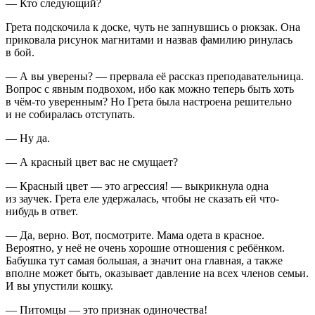
— Кто следующий?
Грета подскочила к доске, чуть не запнувшись о рюкзак. Она
приковала рисунок магнитами и назвав фамилию ринулась
в бой.
— А вы уверены? — прервала её рассказ преподавательница.
Вопрос с явным подвохом, ибо как можно теперь быть хоть
в чём-то уверенным? Но Грета была настроена решительно
и не собиралась отступать.
— Ну да.
— А красный цвет вас не смущает?
— Красный цвет — это агрессия! — выкрикнула одна
из заучек. Грета еле удержалась, чтобы не сказать ей что-
нибудь в ответ.
— Да, верно. Вот, посмотрите. Мама одета в красное.
Вероятно, у неё не очень хорошие отношения с ребёнком.
Бабушка тут самая большая, а значит она главная, а также
вполне может быть, оказывает давление на всех
член
ов семьи.
И вы упустили кошку.
— Питомцы — это признак одиночества!