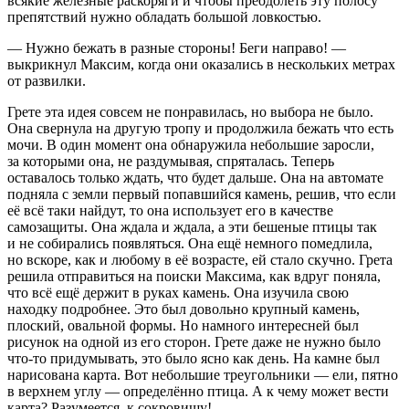
всякие железные раскоряги и чтобы преодолеть эту полосу
препятствий нужно обладать большой ловкостью.
— Нужно бежать в разные стороны! Беги направо! —
выкрикнул Максим, когда они оказались в нескольких метрах
от развилки.
Грете эта идея совсем не понравилась, но выбора не было.
Она свернула на другую тропу и продолжила бежать что есть
мочи. В один момент она обнаружила небольшие заросли,
за которыми она, не раздумывая, спряталась. Теперь
оставалось только ждать, что будет дальше. Она на автомате
подняла с земли первый попавшийся камень, решив, что если
её всё таки найдут, то она использует его в качестве
самозащиты. Она ждала и ждала, а эти бешеные птицы так
и не собирались появляться. Она ещё немного помедлила,
но вскоре, как и любому в её возрасте, ей стало скучно. Грета
решила отправиться на поиски Максима, как вдруг поняла,
что всё ещё держит в руках камень. Она изучила свою
находку подробнее. Это был довольно крупный камень,
плоский, овальной формы. Но намного интересней был
рисунок на одной из его сторон. Грете даже не нужно было
что-то придумывать, это было ясно как день. На камне был
нарисована карта. Вот небольшие треугольники — ели, пятно
в верхнем углу — определённо птица. А к чему может вести
карта? Разумеется, к сокровищу!