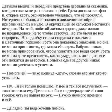
Девушка вышла, и перед ней предстала деревянная скамейка,
которая совсем не располагала к себе. Грета достала телефон
и, открыв карту, окончательно убедилась, что её прокляли.
Интернета не было, а её знания о движении автобусов
приравнивались к нулю. В окружавшей её сельской местности
вечерело. На этой, побитой жизнью дороге, даже машин
не предвиделось, не то чтобы автобуса. Но это были не все
сюрпризы. Неподалёку стояла старушка с пакетами
и цветочным горшком. Грете она показалась знакомой, но она
не могла припомнить, где могла её видеть. Бабушка никак
не могла приноровиться, чтобы ухватить все вещи сразу. Грета
не могла даже представить, как та умудрилась дотащить все
эти пожитки до автобуса. Попытка одна за другой никак
не могли увенчаться успехом.
— Помоги ей, — тихо шепнул «друг», словно его мог кто-то
услышать.
— Ну… я ей только помешаю. У неё и так всё получиться, —
тихо ответила ему Грета и как бы в подтверждение её слов
горшок чуть не выпал из рук. — Нужно немного времени
и всё.
— Да ладно, ты ведь хочешь помочь.