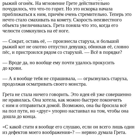
рыжий огонёк. На мгновение Грете действительно
почудилось, что что-то горит. Но это искорка начала
приближаться к ним, причём очень стремительно. Теперь это
нечто стало смахивать на комету. Скорость неизвестного
объекта увеличивалась. Грета поняла что это, когда его
челюсти сомкнулись на её ноге.
— Сократ, оставь её, — произнесла старуха, и большой
рыжий кот не охотно отпустил девушку, обнюхав её, словно
пёс, и пристроился рядом со старухой. — Всё в порядке?
— Вроде да, но вообще ему почти удалось прокусить
до крови.
— А я вообще тебя не спрашивала, — огрызнулась старуха,
продолжая осматривать своего монстра.
Грета не стала ничего говорить. Это идея ей уже совершенно
не нравилась. Она хотела, как можно быстрее покончить
с ним и отправиться домой. Возможно, она бы бросила всё
на пол пути, но «друг» упорно настаивал на том, чтобы она
дошла до конца.
«С какой стати я вообще его слушаю, если он всего лишь один
из дефектов моего воображения»? — нервно думала Грета.