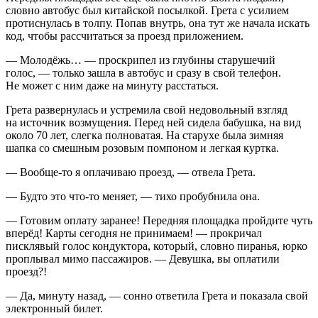
словно автобус был китайской посылкой. Грета с усилием
протиснулась в толпу. Попав внутрь, она тут же начала искать
код, чтобы рассчитаться за проезд приложением.
— Молодёжь… — проскрипел из глубины старушечий
голос, — только зашла в автобус и сразу в свой телефон.
Не может с ним даже на минуту расстаться.
Грета развернулась и устремила свой недовольный взгляд
на источник возмущения. Перед ней сидела бабушка, на вид
около 70 лет, слегка полноватая. На старухе была зимняя
шапка со смешным розовым помпоном и легкая куртка.
— Вообще-то я оплачиваю проезд, — отвела Грета.
— Будто это что-то меняет, — тихо пробубнила она.
— Готовим оплату заранее! Передняя площадка пройдите чуть
вперёд! Карты сегодня не принимаем! — прокричал
писклявый голос кондуктора, который, словно пиранья, юрко
проплывал мимо пассажиров. — Девушка, вы оплатили
проезд?!
— Да, минуту назад, — сонно ответила Грета и показала свой
электронный билет.