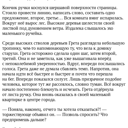
Кончик ручки коснулся шершавой поверхности страницы.
Стоило провести линию, написать слово, составить одно
предложение, второе, третье… Вся комната вмиг испарилась.
Вокруг неё вырос лес. Высокие деревья шелестели своей
листвой под дуновением ветра. Издалека слышалось эхо
маленького ручейка.
Среди высоких стволов деревьев Грета разглядела небольшую
тропинку, чем-то напоминающую ту, что вела к домику
старухи. Грета осторожно сделала один шаг, затем второй,
третий. Она и не заметила, как уже вышагивала вперёд
с непоколебимой уверенностью. Вдруг, впереди послышались
голоса. Грета даже не думала сбавлять темп. Напротив, она
начала идти всё быстрее и быстрее и почти что перешла
на бег. Впереди показался силуэт. Лишь призрачное подобие
человека, которое тут же рассеялось, словно туман. Всё вокруг
начало постепенно блекнуть и исчезать. Грета отдёрнула
от листа ручку. Она вновь оказалась в своей маленькой
квартирке в центре города.
— Поняла, наконец, отчего ты хотела отказаться?! —
торжествующе объявил он. — Позволь спросить? Что
предпримешь дальше?