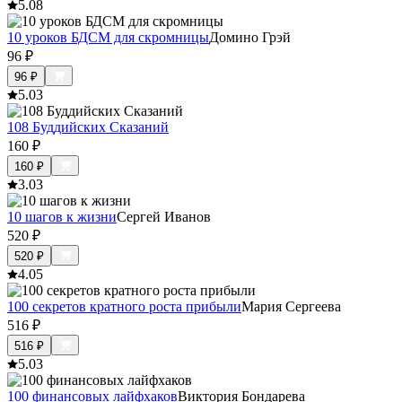
5.0
8
10 уроков БДСМ для скромницы
Домино Грэй
96
₽
96
₽
5.0
3
108 Буддийских Сказаний
160
₽
160
₽
3.0
3
10 шагов к жизни
Сергей Иванов
520
₽
520
₽
4.0
5
100 секретов кратного роста прибыли
Мария Сергеева
516
₽
516
₽
5.0
3
100 финансовых лайфхаков
Виктория Бондарева