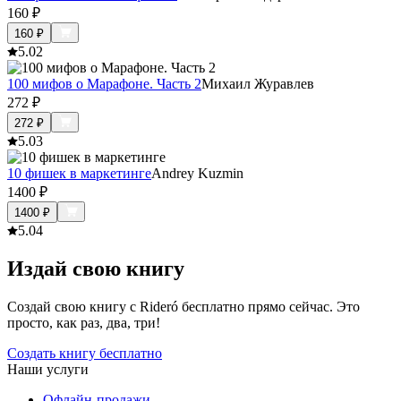
160
₽
160
₽
5.0
2
100 мифов о Марафоне. Часть 2
Михаил Журавлев
272
₽
272
₽
5.0
3
10 фишек в маркетинге
Andrey Kuzmin
1400
₽
1400
₽
5.0
4
Издай свою книгу
Создай свою книгу с Rideró бесплатно прямо сейчас. Это
просто, как раз, два, три!
Создать книгу бесплатно
Наши услуги
Офлайн-продажи