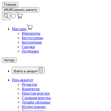
Главная
RUB
Сменить валюту
Магазин
Импринты
Бестселлеры
Бесплатные
Скидки
Подборки
Автору
Войти в аккаунт
Про-аккаунт
Редактор
Корректор
Простая верстка
Сложная верстка
Дизайн обложки
Иллюстрации