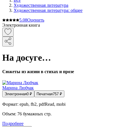
Все
Художественная литература
Художественная литература: общее
5.0
8
Оценить
Электронная книга
На досуге…
Сюжеты из жизни в стихах и прозе
Марина Любчак
Электронная
0
₽
Печатная
757
₽
Формат:
epub, fb2, pdfRead, mobi
Объем:
76
бумажных стр.
Подробнее