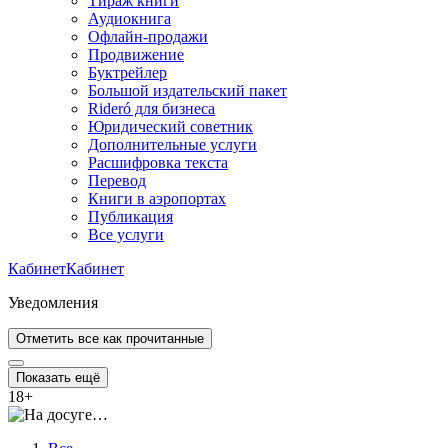
Тираж книги
Аудиокнига
Офлайн-продажи
Продвижение
Буктрейлер
Большой издательский пакет
Rideró для бизнеса
Юридический советник
Дополнительные услуги
Расшифровка текста
Перевод
Книги в аэропортах
Публикация
Все услуги
Кабинет
Кабинет
Уведомления
Отметить все как прочитанные
Показать ещё
18
+