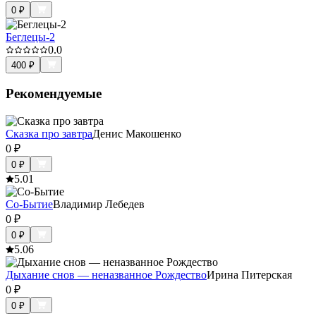
0
₽
Беглецы-2
0.0
400
₽
Рекомендуемые
Сказка про завтра
Денис Макошенко
0
₽
0
₽
5.0
1
Со-Бытие
Владимир Лебедев
0
₽
0
₽
5.0
6
Дыхание снов — неназванное Рождество
Ирина Питерская
0
₽
0
₽