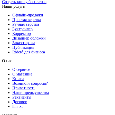
Создать книгу бесплатно
Наши услуги
Офлайн-продажи
Простая верстка
Ручная верстка
Буктрейлер
Корректор
Дизайнер обложки
Заказ тиража
Публикация
Rideró для бизнеса
О нас
О сервисе
О магазине
Книги
Возникли вопросы?
Приватность
Наши преимущества
Реквизиты
Договор
llm.txt