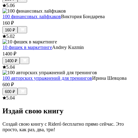
5.0
6
100 финансовых лайфхаков
Виктория Бондарева
160
₽
160
₽
5.0
2
10 фишек в маркетинге
Andrey Kuzmin
1400
₽
1400
₽
5.0
4
100 авторских упражнений для тренингов
Ирина Шевцова
600
₽
600
₽
5.0
4
Издай свою книгу
Создай свою книгу с Rideró бесплатно прямо сейчас. Это
просто, как раз, два, три!