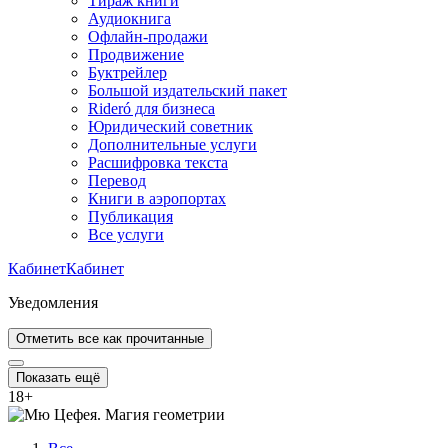
Тираж книги
Аудиокнига
Офлайн-продажи
Продвижение
Буктрейлер
Большой издательский пакет
Rideró для бизнеса
Юридический советник
Дополнительные услуги
Расшифровка текста
Перевод
Книги в аэропортах
Публикация
Все услуги
Кабинет
Кабинет
Уведомления
Отметить все как прочитанные
Показать ещё
18
+