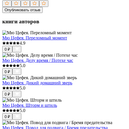
Опубликовать отзыв
книги авторов
Мю Цефея. Переломный момент
4.9
0
₽
Мю Цефея. Делу время / Потехе час
5.0
0
₽
Мю Цефея. Дикий домашний зверь
5.0
0
₽
Мю Цефея. Шторм и штиль
5.0
0
₽
Мю Цефея. Повод для подвига / Бремя предательства