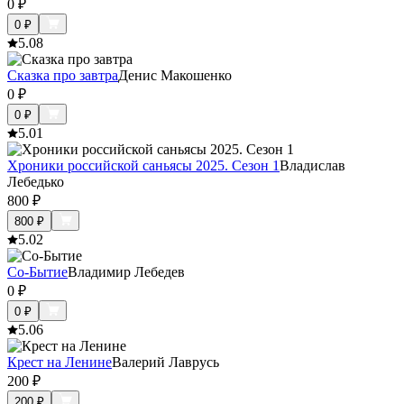
0
₽
0
₽
5.0
8
Сказка про завтра
Денис Макошенко
0
₽
0
₽
5.0
1
Хроники российской саньясы 2025. Сезон 1
Владислав
Лебедько
800
₽
800
₽
5.0
2
Со-Бытие
Владимир Лебедев
0
₽
0
₽
5.0
6
Крест на Ленине
Валерий Лаврусь
200
₽
200
₽