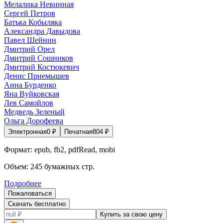
Мелалика Невинная
Сергей Петров
Батька Кобыляка
Александра Давыдова
Павел Шейнин
Дмитрий Орел
Дмитрий Сошников
Дмитрий Костюкевич
Денис Приемышев
Анна Бурденко
Яна Вуйковская
Лев Самойлов
Медведь Зеленый
Ольга Дорофеева
Электронная
0
₽
Печатная
804
₽
Формат:
epub, fb2, pdfRead, mobi
Объем:
245
бумажных стр.
Подробнее
Пожаловаться
Скачать бесплатно
Купить за свою цену