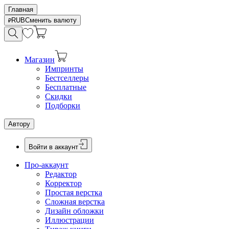
Главная
RUB
Сменить валюту
Магазин
Импринты
Бестселлеры
Бесплатные
Скидки
Подборки
Автору
Войти в аккаунт
Про-аккаунт
Редактор
Корректор
Простая верстка
Сложная верстка
Дизайн обложки
Иллюстрации