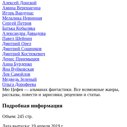
Алексей Донской
Амина Верещагина
Игорь Вардунас
Мелалика Невинная
Сергей Петров
Батька Кобыляка
Александра Давыдова
Павел Шейнин
Дмитрий Орел
Дмитрий Сошников
Дмитрий Костюкевич
Денис Приемышев
Анна Бурденко
Яна Вуйковская
Лев Самойлов
Медведь Зеленый
Ольга Дорофеева
Мю Цефея — альманах фантастики. Все возможные жанры,
рассказы, повести и зарисовки, рецензии и статьи.
Подробная информация
Объем:
245
стр.
Дата выпуска:
19 апреля 2019 г.