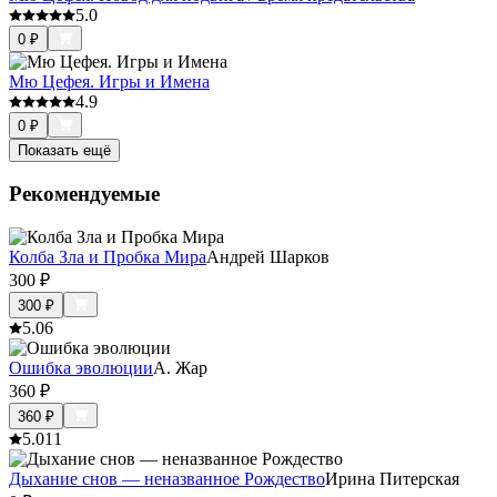
5.0
0
₽
Мю Цефея. Игры и Имена
4.9
0
₽
Показать ещё
Рекомендуемые
Колба Зла и Пробка Мира
Андрей Шарков
300
₽
300
₽
5.0
6
Ошибка эволюции
А. Жар
360
₽
360
₽
5.0
11
Дыхание снов — неназванное Рождество
Ирина Питерская