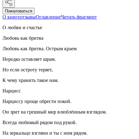
Пожаловаться
О книге
отзывы
Оглавление
Читать фрагмент
О любви и счастье
Любовь как
бритв
а
Любовь как
бритв
а. Острым краем
Нередко оставляет шрам.
Но если остроту теряет,
К чему хранить такое нам.
Нарцисс
Нарциссу проще обрести покой.
Он зрит на грешный мир влюблённым взглядом.
Всегда любимый рядом под рукой.
На зеркальце взгляни и ты с ним рядом.