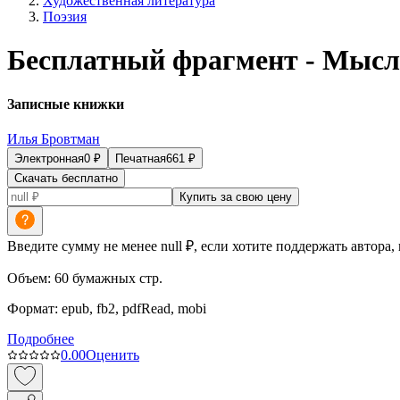
Художественная литература
Поэзия
Бесплатный фрагмент - Мыс
Записные книжки
Илья Бровтман
Электронная
0
₽
Печатная
661
₽
Скачать бесплатно
Купить за свою цену
Введите сумму не менее null ₽, если хотите поддержать автора,
Объем:
60
бумажных стр.
Формат:
epub, fb2, pdfRead, mobi
Подробнее
0.0
0
Оценить