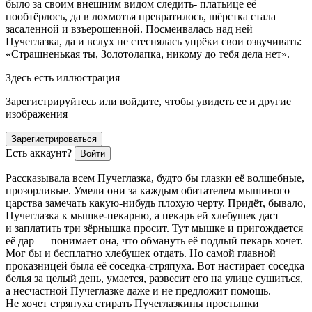
было за своим внешним видом следить- платьице её
пообтёрлось, да в лохмотья превратилось, шёрстка стала
засаленной и взъерошенной. Посмеивалась над ней
Пучеглазка, да и вслух не стеснялась упрёки свои озвучивать:
«Страшненькая ты, Золотолапка, никому до тебя дела нет».
Здесь есть иллюстрация
Зарегистрируйтесь или войдите, чтобы увидеть ее и другие
изображения
Зарегистрироваться
Есть аккаунт?
Войти
Рассказывала всем Пучеглазка, будто бы глазки её волшебные,
прозорливые. Умели они за каждым обитателем мышиного
царства замечать какую-нибудь плохую черту. Придёт, бывало,
Пучеглазка к мышке-пекарню, а пекарь ей хлебушек даст
и заплатить три зёрнышка просит. Тут мышке и пригождается
её дар — понимает она, что обмануть её подлый пекарь хочет.
Мог бы и бесплатно хлебушек отдать. Но самой главной
проказницей была её соседка-стряпуха. Вот настирает соседка
белья за целый день, умается, развесит его на улице сушиться,
а несчастной Пучеглазке даже и не предложит помощь.
Не хочет стряпуха стирать Пучеглазкины простынки