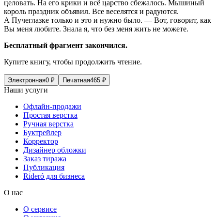
целовать. На его крики и всё царство сбежалось. Мышиный
король праздник объявил. Все веселятся и радуются.
А Пучеглазке только и это и нужно было. — Вот, говорит, как
Вы меня любите. Знала я, что без меня жить не можете.
Бесплатный фрагмент закончился.
Купите книгу, чтобы продолжить чтение.
Электронная
0
₽
Печатная
465
₽
Наши услуги
Офлайн-продажи
Простая верстка
Ручная верстка
Буктрейлер
Корректор
Дизайнер обложки
Заказ тиража
Публикация
Rideró для бизнеса
О нас
О сервисе