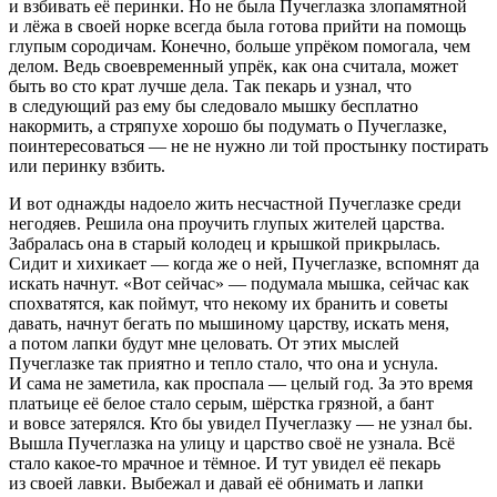
и взбивать её перинки. Но не была Пучеглазка злопамятной
и лёжа в своей норке всегда была готова прийти на помощь
глупым сородичам. Конечно, больше упрёком помогала, чем
делом. Ведь своевременный упрёк, как она считала, может
быть во сто крат лучше дела. Так пекарь и узнал, что
в следующий раз ему бы следовало мышку бесплатно
накормить, а стряпухе хорошо бы подумать о Пучеглазке,
поинтересоваться — не не нужно ли той простынку постирать
или перинку взбить.
И вот однажды надоело жить несчастной Пучеглазке среди
негодяев. Решила она проучить глупых жителей царства.
Забралась она в старый колодец и крышкой прикрылась.
Сидит и хихикает — когда же о ней, Пучеглазке, вспомнят да
искать начнут. «Вот сейчас» — подумала мышка, сейчас как
спохватятся, как поймут, что некому их бранить и советы
давать, начнут бегать по мышиному царству, искать меня,
а потом лапки будут мне целовать. От этих мыслей
Пучеглазке так приятно и тепло стало, что она и уснула.
И сама не заметила, как проспала — целый год. За это время
платьице её белое стало серым, шёрстка грязной, а бант
и вовсе затерялся. Кто бы увидел Пучеглазку — не узнал бы.
Вышла Пучеглазка на улицу и царство своё не узнала. Всё
стало какое-то мрачное и тёмное. И тут увидел её пекарь
из своей лавки. Выбежал и давай её обнимать и лапки