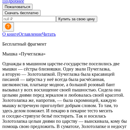
Подробнее
Пожаловаться
Скачать бесплатно
Купить за свою цену
О книге
Оглавление
Читать
Бесплатный фрагмент
Мышка «Пучеглазка»
Однажды в мышином царстве-государстве поселились две
мышки — сёстры близняшки. Одну звали Пучеглазка,
а вторую — Золотолапкой. Пучеглазка была красавицей
писаной — шёрстка у неё всегда была расчёсанная,
шелковистая, платьице модное, а большой розовый бант
вызывал у всех восхищение своей пышностью. Сидела она
целыми днями перед зеркалом и любовалась своей красотой.
Золотолапка же, напротив, — была скромницей, каждую
мышку встречную приголубит добрым словом. То там, то
здесь делом поможет. И пекарю в пекарне тесто месить
и соседке-стряпухе бельё постирать. Так и носилась
Золотолапка целыи днями по царству — выискивала, кому бы
помощь свою предложить. В суматохе, Золотолапке и недосуг