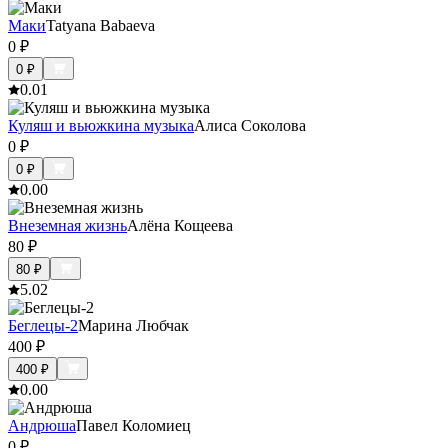
Маки
Tatyana Babaeva
0
₽
0
₽
0.0
1
Куляш и вьюжкина музыка
Алиса Соколова
0
₽
0
₽
0.0
0
Внеземная жизнь
Алёна Кощеева
80
₽
80
₽
5.0
2
Беглецы-2
Марина Любчак
400
₽
400
₽
0.0
0
Андрюша
Павел Коломиец
0
₽