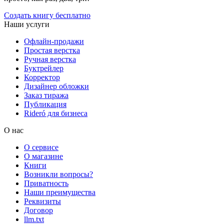
Создать книгу бесплатно
Наши услуги
Офлайн-продажи
Простая верстка
Ручная верстка
Буктрейлер
Корректор
Дизайнер обложки
Заказ тиража
Публикация
Rideró для бизнеса
О нас
О сервисе
О магазине
Книги
Возникли вопросы?
Приватность
Наши преимущества
Реквизиты
Договор
llm.txt