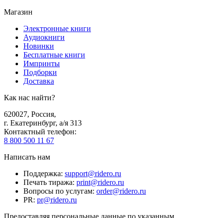
Магазин
Электронные книги
Аудиокниги
Новинки
Бесплатные книги
Импринты
Подборки
Доставка
Как нас найти?
620027
,
Россия
,
г. Екатеринбург, а/я 313
Контактный телефон
:
8 800 500 11 67
Написать нам
Поддержка
:
support@ridero.ru
Печать тиража
:
print@ridero.ru
Вопросы по услугам
:
order@ridero.ru
PR
:
pr@ridero.ru
Предоставляя персональные данные по указанным