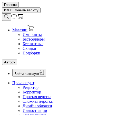
Главная
RUB
Сменить валюту
Магазин
Импринты
Бестселлеры
Бесплатные
Скидки
Подборки
Автору
Войти в аккаунт
Про-аккаунт
Редактор
Корректор
Простая верстка
Сложная верстка
Дизайн обложки
Иллюстрации