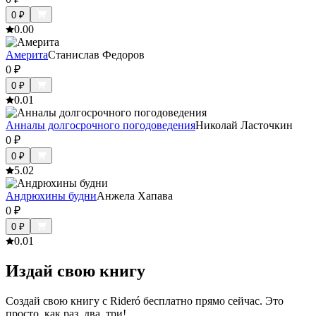
0
₽
0.0
0
Америта
Станислав Федоров
0
₽
0
₽
0.0
1
Анналы долгосрочного погодоведения
Николай Ласточкин
0
₽
0
₽
5.0
2
Андрюхины будни
Анжела Хапава
0
₽
0
₽
0.0
1
Издай свою книгу
Создай свою книгу с Rideró бесплатно прямо сейчас. Это
просто, как раз, два, три!