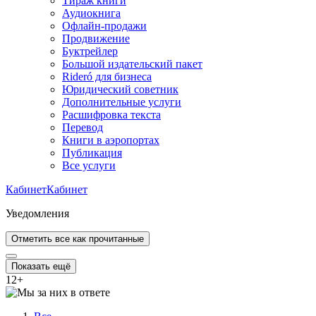
Тираж книги
Аудиокнига
Офлайн-продажи
Продвижение
Буктрейлер
Большой издательский пакет
Rideró для бизнеса
Юридический советник
Дополнительные услуги
Расшифровка текста
Перевод
Книги в аэропортах
Публикация
Все услуги
Кабинет
Кабинет
Уведомления
Отметить все как прочитанные
Показать ещё
12
+