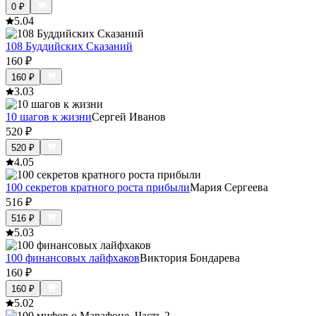
0
₽
5.0
4
108 Буддийских Сказаний
160
₽
160
₽
3.0
3
10 шагов к жизни
Сергей Иванов
520
₽
520
₽
4.0
5
100 секретов кратного роста прибыли
Мария Сергеева
516
₽
516
₽
5.0
3
100 финансовых лайфхаков
Виктория Бондарева
160
₽
160
₽
5.0
2