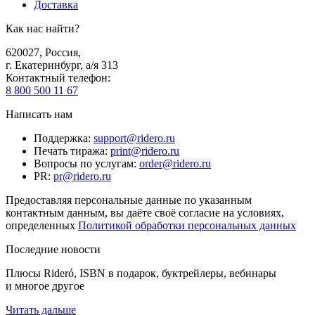
Доставка
Как нас найти?
620027
,
Россия
,
г. Екатеринбург, а/я 313
Контактный телефон
:
8 800 500 11 67
Написать нам
Поддержка
:
support@ridero.ru
Печать тиража
:
print@ridero.ru
Вопросы по услугам
:
order@ridero.ru
PR
:
pr@ridero.ru
Предоставляя персональные данные по указанным
контактным данным, вы даёте своё согласие на условиях,
определенных
Политикой обработки персональных данных
Последние новости
Плюсы Rideró, ISBN в подарок, буктрейлеры, вебинары
и многое другое
Читать дальше