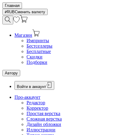
Главная
RUB
Сменить валюту
Магазин
Импринты
Бестселлеры
Бесплатные
Скидки
Подборки
Автору
Войти в аккаунт
Про-аккаунт
Редактор
Корректор
Простая верстка
Сложная верстка
Дизайн обложки
Иллюстрации