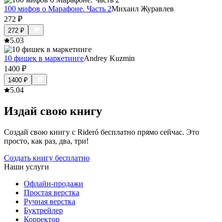
100 мифов о Марафоне. Часть 2
Михаил Журавлев
272
₽
272
₽
5.0
3
10 фишек в маркетинге
Andrey Kuzmin
1400
₽
1400
₽
5.0
4
Издай свою книгу
Создай свою книгу с Rideró бесплатно прямо сейчас. Это
просто, как раз, два, три!
Создать книгу бесплатно
Наши услуги
Офлайн-продажи
Простая верстка
Ручная верстка
Буктрейлер
Корректор