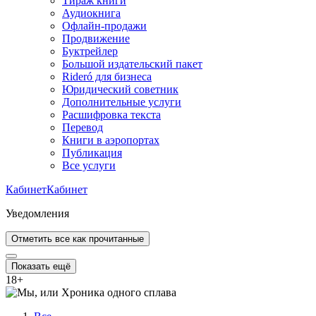
Тираж книги
Аудиокнига
Офлайн-продажи
Продвижение
Буктрейлер
Большой издательский пакет
Rideró для бизнеса
Юридический советник
Дополнительные услуги
Расшифровка текста
Перевод
Книги в аэропортах
Публикация
Все услуги
Кабинет
Кабинет
Уведомления
Отметить все как прочитанные
Показать ещё
18
+