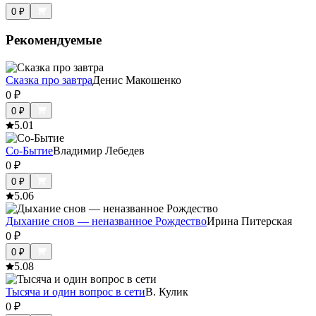
0
₽
Рекомендуемые
Сказка про завтра
Денис Макошенко
0
₽
0
₽
5.0
1
Со-Бытие
Владимир Лебедев
0
₽
0
₽
5.0
6
Дыхание снов — неназванное Рождество
Ирина Питерская
0
₽
0
₽
5.0
8
Тысяча и один вопрос в сети
В. Кулик
0
₽