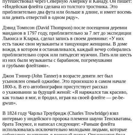
путешествовал через Северную
Америк
у и Канаду. Он пишет:
«Индейская флейта сделана из толстого тростника. Это
приблизительно два фута или больше в длине, и имеет восемь
или девять отверстий в одном ряду».
Дэвид Томпсон (David Thompson) после посещения деревни
манданов в 1797 году, приблизительно за 7 лет до экспедиции
Льюиса и Кларка, сделал запись в своем дневнике: «У них
есть также свои музыканты и танцующие женщины. В доме
вождя, в котором я останавливался, каждый вечер собирались
приблизительно сорок или пятьдесят мужчин. Пять или шесть
из них были музыканты с барабаном, погремушками
и грубыми флейтами».
Джон Тэннер (John Tanner) в возрасте девяти лет был
усыновлен семьей оджибве. Это произошло в самом начале
1800-х. В его автобиографии присутствует рассказ
о ухаживании за будущей женой: «Я наряжался так красиво,
как только я мог, и бродил, играя на своей флейте — pe-be-
gwun».
В 1824 году Чарльз Троубридж (Charles Trowbridge) взял
интервью у индейского пророка племени шауни Тенскватавы,
брата Текумсе, и написал следующее: «Раньше флейта
использовалась исключительно молодыми людьми, которые
собирались выступить в военный поход. Организатор брал