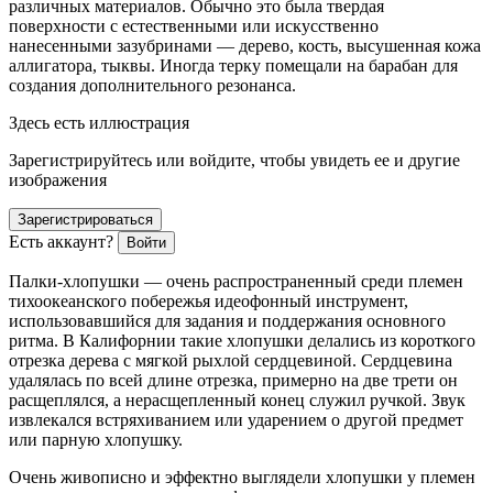
различных материалов. Обычно это была твердая
поверхности с естественными или искусственно
нанесенными зазубринами — дерево, кость, высушенная кожа
аллигатора, тыквы. Иногда терку помещали на барабан для
создания дополнительного резонанса.
Здесь есть иллюстрация
Зарегистрируйтесь или войдите, чтобы увидеть ее и другие
изображения
Зарегистрироваться
Есть аккаунт?
Войти
Палки-хлопушки — очень распространенный среди племен
тихоокеанского побережья идеофонный инструмент,
использовавшийся для задания и поддержания основного
ритма. В Калифорнии такие хлопушки делались из короткого
отрезка дерева с мягкой рыхлой сердцевиной. Сердцевина
удалялась по всей длине отрезка, примерно на две трети он
расщеплялся, а нерасщепленный конец служил ручкой. Звук
извлекался встряхиванием или ударением о другой предмет
или парную хлопушку.
Очень живописно и эффектно выглядели хлопушки у племен