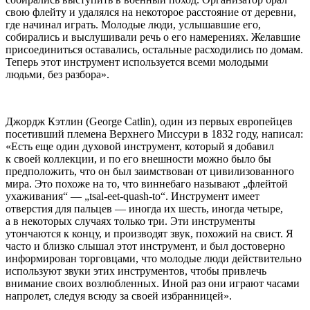
свою флейту и удалялся на некоторое расстояние от деревни,
где начинал играть. Молодые люди, услышавшие его,
собирались и выслушивали речь о его намерениях. Желавшие
присоединиться оставались, остальные расходились по домам.
Теперь этот инструмент используется всеми молодыми
людьми, без разбора».
Джордж Кэтлин (George Catlin), один из первых европейцев
посетивший племена Верхнего Миссури в 1832 году, написал:
«Есть еще один духовой инструмент, который я добавил
к своей коллекции, и по его внешности можно было бы
предположить, что он был заимствован от цивилизованного
мира. Это похоже на то, что виннебаго называют „флейтой
ухаживания“ — „tsal-eet-quash-to“. Инструмент имеет
отверстия для пальцев — иногда их шесть, иногда четыре,
а в некоторых случаях только три. Эти инструменты
утончаются к концу, и производят звук, похожий на свист. Я
часто и близко слышал этот инструмент, и был достоверно
информирован торговцами, что молодые люди действительно
используют звуки этих инструментов, чтобы привлечь
внимание своих возлюбленных. Иной раз они играют часами
напролет, следуя всюду за своей избранницей».