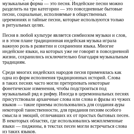
музыкальная форма — это песня. Индейские песни можно
разделить на три категории — это повседневные бытовые
песни, социальные, исполняемые в общественных
церемониях и тайные песни, которые используются только
в ритуальных целях.
Песня в любой культуре является симбиозом музыки и слов,
и в этом плане традиционная индейская музыка играла
важную роль в развитии и сохранении языка. Многие
индейские языки, на которых уже не говорят в повседневной
жизни, сохранились исключительно благодаря музыкальным
традициям.
Среди многих индейских народов песня применялась как
одна из форм исполнения традиционных историй. Слова
в таких песнях часто могли претерпевать некоторые
фонетические изменения, чтобы подстроиться под
музыкальный ряд и рифму. Иногда в церемониальных песнях
присутствовали архаичные слова или слова и фразы из чужих
языков — такие приемы использовались для создания ауры
некоторой таинственности, для придания песням особого
смысла и эмоций, отличавших их от простых бытовых песен.
В некоторых областях, где использовались межплеменные
языки — пиджины, в текстах песен могли встречаться слова
из таких языков.