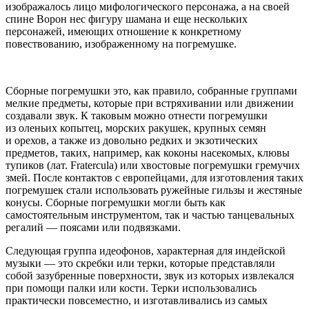
изображалось лицо мифологического персонажа, а на своей
спине Ворон нес фигуру шамана и еще нескольких
персонажей, имеющих отношение к конкретному
повествованию, изображенному на погремушке.
Сборные погремушки это, как правило, собранные группами
мелкие предметы, которые при встряхивании или движении
создавали звук. К таковым можно отнести погремушки
из оленьих копытец, морских ракушек, крупных семян
и орехов, а также из довольно редких и экзотических
предметов, таких, например, как коконы насекомых, клювы
тупиков (лат. Fratercula) или хвостовые погремушки гремучих
змей. После контактов с европейцами, для изготовления таких
погремушек стали использовать ружейные гильзы и жестяные
конусы. Сборные погремушки могли быть как
самостоятельным инструментом, так и частью танцевальных
регалий — поясами или подвязками.
Следующая группа идеофонов, характерная для индейской
музыки — это скребки или терки, которые представляли
собой зазубренные поверхности, звук из которых извлекался
при помощи палки или кости. Терки использовались
практически повсеместно, и изготавливались из самых