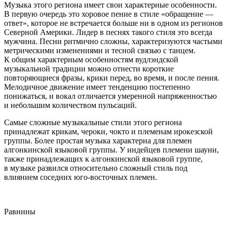
Музыка этого региона имеет свои характерные особенности.
В первую очередь это хоровое пение в стиле «обращение —
ответ», которое не встречается больше ни в одном из регионов
Северной
Америк
и. Лидер в песнях такого стиля это всегда
мужчина. Песни ритмично сложны, характеризуются частыми
метрическими изменениями и тесной связью с танцем.
К общим характерным особенностям вудлэндской
музыкальной традиции можно отнести короткие
повторяющиеся фразы, крики перед, во время, и после пения.
Мелодичное движение имеет тенденцию постепенно
понижаться, и вокал отличается умеренной напряженностью
и небольшим количеством пульсаций.
Самые сложные музыкальные стили этого региона
принадлежат крикам, чероки, чокто и племенам ирокезской
группы. Более простая музыка характерна для племен
алгонкинской языковой группы. У индейцев племени шауни,
также принадлежащих к алгонкинской языковой группе,
в музыке развился относительно сложный стиль под
влиянием соседних юго-восточных племен.
Равнины