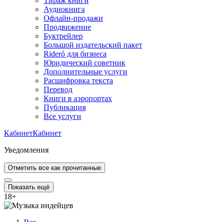
Тираж книги
Аудиокнига
Офлайн-продажи
Продвижение
Буктрейлер
Большой издательский пакет
Rideró для бизнеса
Юридический советник
Дополнительные услуги
Расшифровка текста
Перевод
Книги в аэропортах
Публикация
Все услуги
Кабинет
Кабинет
Уведомления
Отметить все как прочитанные
Показать ещё
18
+