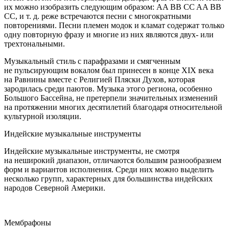
их можно изобразить следующим образом: AA BB CC AA BB
CC, и т. д. реже встречаются песни с многократными
повторениями. Песни племен модок и кламат содержат только
одну повторную фразу и многие из них являются двух- или
трехтональными.
Музыкальный стиль с парафразами и смягченным
не пульсирующим вокалом был принесен в конце XIX века
на Равнины вместе с Религией Пляски Духов, которая
зародилась среди паютов. Музыка этого региона, особенно
Большого Бассейна, не претерпели значительных изменений
на протяжении многих десятилетий благодаря относительной
культурной изоляции.
Индейские музыкальные инструменты
Индейские музыкальные инструменты, не смотря
на неширокий диапазон, отличаются большим разнообразием
форм и вариантов исполнения. Среди них можно выделить
несколько групп, характерных для большинства индейских
народов Северной
Америк
и.
Мембрафоны