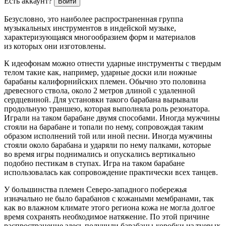
Есть аккаунт?
Войти
Безусловно, это наиболее распространенная группа
музыкальных инструментов в индейской музыке,
характеризующаяся многообразием форм и материалов
из которых они изготовлены.
К идеофонам можно отнести ударные инструменты с твердым
телом такие как, например, ударные доски или ножные
барабаны калифорнийских племен. Обычно это половина
древесного ствола, около 2 метров длиной с удаленной
сердцевиной. Для установки такого барабана вырывали
продольную траншею, которая выполняла роль резонатора.
Играли на таком барабане двумя способами. Иногда мужчины
стояли на барабане и топали по нему, сопровождая таким
образом исполнений той или иной песни. Иногда мужчины
стояли около барабана и ударяли по нему палками, которые
во время игры поднимались и опускались вертикально
подобно пестикам в ступах. Игра на таком барабане
использовалась как сопровождение практически всех танцев.
У большинства племен Северо-западного побережья
изначально не было барабанов с кожаными мембранами, так
как во влажном климате этого региона кожа не могла долгое
время сохранять необходимое натяжение. По этой причине
распространение здесь получили барабаны-коробки из туевых