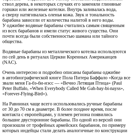
ствол дерева, в некоторых случаях его заменяли глиняные
горшки или железные котелки. Внутрь заливалась вода,
а сверху натягивалась оленья кожа. Звук и тональность
барабана зависели от количества налитой в него воды.
У оджибве водяные барабаны считались самым священным
из всех барабанов и имели статус живого существа. Они
почти всегда были собственностью шамана или тайного
общества.
Водяные барабаны из металлического котелка используются
по сей день в ритуалах Церкви Коренных
Америк
анцев
(NAC).
Очень интересно и подробно описаны барабаны оджибве
в автобиографической книге Пола Питера Баффало «Когда все
звали меня Га-бэ-би-нэсс — «Вечно Летящая Птица» (Paul
Peter Buffalo, «When Everybody Called Me Gah-bay-bi-nayss»,
«Forever-Flying-Bird»).
На Равнинах чаще всего использовались ручные барабаны
от 30 до 70 см в диаметре. В более позднее время, после
контакта с европейцами, у племен региона появились
большие двусторонние барабаны. По одной из версий они
произошли от трофейных армейских барабанов, по примеру
которых индейцы стали делать аналогичные по конструкции