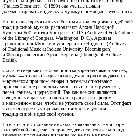
и учительницей музыки из Миннесоты Фрэнсис Дэнсмор
(Frances Densmore). С 1890 года ученые начали
документировать индейскую музыку с помощью звукозаписи.
В настоящее время самыми богатыми коллекциями индейской
традиционной музыки располагают Архив Народной
Культуры Библиотеки Конгресса США (Archive of Folk Culture
of the Library of Congress, Washington, D.C.), Архивы
Традиционной Музыки в университете Индианы (Archives
of Traditional Music at Indiana University, Bloomington)
и Фонографический Архив Берлина (Phonograph Archive,
Berlin).
Согласно верованиям большинства коренных
америк
анцев,
музыка — это дар Создателя или духов первым людям в их
мифическом прошлом. Мифы и легенды описывают
происхождение различных музыкальных инструментов,
песен, танцев, и церемоний. Так как все они являются
священными дарами, то должны храниться народом
в неизменном виде, чтобы не утратить своей силы. Этот факт
является огромным преимуществом для изучения
традиционной индейской музыки.
В связи с этим появление новых музыкальных тем и форм
в индейской среде могло происходить исключительно под
влиянием полученных видений, но не как не путем