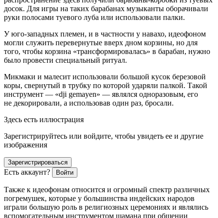
досок. Для игры на таких барабанах музыканты оборачивали
руки полосами туевого луба или использовали палки.
У юго-западных племен, и в частности у навахо, идеофоном
могли служить перевернутые вверх дном корзины, но для
того, чтобы корзина «трансформировалась» в барабан, нужно
было провести специальный ритуал.
Микмаки и малесит использовали большой кусок березовой
коры, свернутый в трубку по которой ударяли палкой. Такой
инструмент — «dji gemayen» — являлся одноразовым, его
не декорировали, а использовав один раз, бросали.
Здесь есть иллюстрация
Зарегистрируйтесь или войдите, чтобы увидеть ее и другие
изображения
Зарегистрироваться
Есть аккаунт?
Войти
Также к идеофонам относится и огромный спектр различных
погремушек, которые у большинства индейских народов
играли большую роль в религиозных церемониях и являлись
вспомогательным инструментом шамана при общении