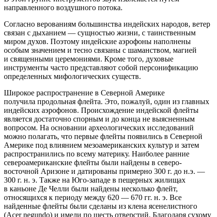
направленного воздушного потока.
Согласно верованиям большинства индейских народов, ветер
связан с дыханием — сущностью жизни, с таинственным
миром духов. Поэтому индейские аэрофоны наполнены
особым значением и тесно связаны с шаманством, магией
и священными церемониями. Кроме того, духовые
инструменты часто представляют собой персонификацию
определенных мифологических существ.
Широкое распространение в Северной
Америк
е
получила продольная флейта. Это, пожалуй, один из главных
индейских аэрофонов. Происхождение индейской флейты
является достаточно спорным и до конца не выясненным
вопросом. На основании археологических исследований
можно полагать, что первые флейты появились в Северной
Америк
е под влиянием мезо
америк
анских культур и затем
распространились по всему материку. Наиболее ранние
северо
америк
анские флейты были найдены в северо-
восточной Аризоне и датированы примерно 300 г. до н.э. —
300 г. н. э. Также на Юго-западе в пещерных жилищах
в каньоне Де Челли были найдены несколько флейт,
относящихся к периоду между 620 — 670 гг. н. э. Все
найденные флейты были сделаны из клена ясенелистного
(Acer negundo) и имели по шесть отверстий. Благодаря сухому