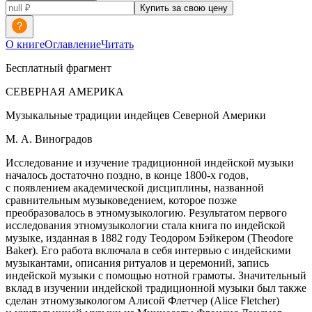
Купить за свою цену
О книге
Оглавление
Читать
Бесплатный фрагмент
СЕВЕРНАЯ
АМЕРИК
А
Музыкальные традиции индейцев Северной
Америк
и
М. А. Виноградов
Исследование и изучение традиционной индейской музыки
началось достаточно поздно, в конце 1800-х годов,
с появлением академической дисциплины, названной
сравнительным музыковедением, которое позже
преобразовалось в этномузыкологию. Результатом первого
исследования этномузыкологии стала книга по индейской
музыке, изданная в 1882 году Теодором Бэйкером (Theodore
Baker). Его работа включала в себя интервью с индейскими
музыкантами, описания ритуалов и церемоний, запись
индейской музыки с помощью нотной грамоты. Значительный
вклад в изучении индейской традиционной музыки был также
сделан этномузыкологом Алисой Флетчер (Alice Fletcher)