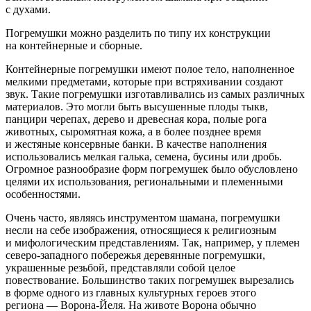
с духами.
Погремушки можно разделить по типу их конструкции
на контейнерные и сборные.
Контейнерные погремушки имеют полое тело, наполненное
мелкими предметами, которые при встряхивании создают
звук. Такие погремушки изготавливались из самых различных
материалов. Это могли быть высушенные плоды тыкв,
панцири черепах, дерево и древесная кора, полые рога
животных, сыромятная кожа, а в более позднее время
и жестяные консервные банки. В качестве наполнения
использовались мелкая галька, семена, бусины или дробь.
Огромное разнообразие форм погремушек было обусловлено
целями их использования, региональными и племенными
особенностями.
Очень часто, являясь инструментом шамана, погремушки
несли на себе изображения, относящиеся к религиозным
и мифологическим представлениям. Так, например, у племен
северо-западного побережья деревянные погремушки,
украшенные резьбой, представляли собой целое
повествование. Большинство таких погремушек вырезались
в форме одного из главных культурных героев этого
региона — Ворона-Йеля. На животе Ворона обычно