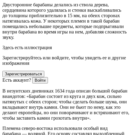
Двусторонние барабаны делались из ствола дерева,
сердцевина которого удалялась и стенки выскабливались
до толщины приблизительно в 15 мм, на обеих сторонах
натягивалась кожа. У некоторых племен в такой барабан
помещались небольшие предметы, которые подпрыгивали
внутри барабана во время игры на нем, добавляя сложность
звуку.
Здесь есть иллюстрация
Зарегистрируйтесь или войдите, чтобы увидеть ее и другие
изображения
Зарегистрироваться
Есть аккаунт?
Войти
В иезуитских дневниках 1634 года описан большой барабан
виандотов: «Барабан состоит из круга и двух кож, сильно
натянутых с обеих сторон; чтобы сделать больше шума, они
вкладывают внутрь камни. Они не бьют по нему, как это
делают европейцы, но они поворачивают и встряхивают его,
чтобы заставить камни грохотать внутри».
Племена северо-востока использовали особый вид
барабана — водяной. Его основу составлял выдолбленный