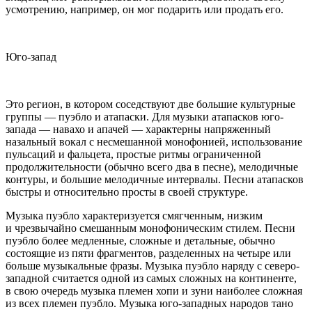
усмотрению, например, он мог подарить или продать его.
Юго-запад
Это регион, в котором соседствуют две большие культурные
группы — пуэбло и атапаски. Для музыки атапасков юго-
запада — навахо и апачей — характерны напряженный
назальный вокал с несмешанной монофонией, использование
пульсаций и фальцета, простые ритмы ограниченной
продолжительности (обычно всего два в песне), мелодичные
контуры, и большие мелодичные интервалы. Песни атапасков
быстры и относительно просты в своей структуре.
Музыка пуэбло характеризуется смягченным, низким
и чрезвычайно смешанным монофоническим стилем. Песни
пуэбло более медленные, сложные и детальные, обычно
состоящие из пяти фрагментов, разделенных на четыре или
больше музыкальные фразы. Музыка пуэбло наряду с северо-
западной считается одной из самых сложных на континенте,
в свою очередь музыка племен хопи и зуни наиболее сложная
из всех племен пуэбло. Музыка юго-западных народов тано