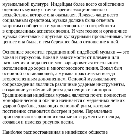
музыкальной культуре. Индейцам более всего свойственно
оценивать музыку с точки зрения эмоционального
воздействия, которое она оказывает. Являясь чаще всего
социальным средством, музыка должна была отвечать
запросам сообщества и удовлетворять его потребности
в определенных аспектах жизни. И чем теснее и органичнее
музыка сочеталась с другими культурными проявлениями, тем
ценнее она была, и тем бережнее было отношение к ней.
Основные элементы традиционной индейской музыки — это
вокал и перкуссия. Вокал в зависимости от племени или
назначения и вида песни мог варьироваться от сольного
исполнения до хоров и многоголосного пения. Вокал был
основной составляющей, а музыка практически всегда —
второстепенным дополнением. Основой музыкального
сопровождения являлись различные ударные инструменты,
создающие устойчивый ритм для певцов и танцоров.
Традиционная индейская музыка является почти полностью
монофонической и обычно начинается с медленных четких
ударов барабана, задающих основной ритм, которые
постепенно становятся быстрее и резче. Параллельно
присоединяются дополнительные инструменты и певцы,
создавая и изменяя рисунок песни.
Наиболее распространенная в индейском обществе