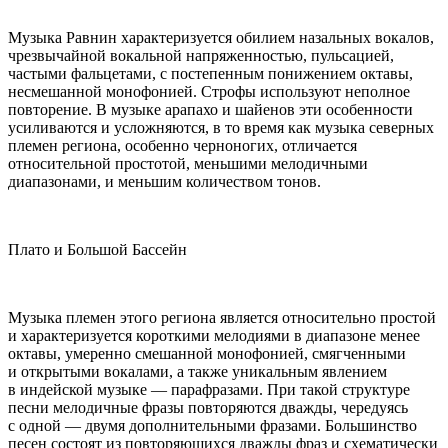
Музыка Равнин характеризуется обилием назальных вокалов,
чрезвычайной вокальной напряженностью, пульсацией,
частыми фальцетами, с постепенным понижением октавы,
несмешанной монофонией. Строфы используют неполное
повторение. В музыке арапахо и шайенов эти особенности
усиливаются и усложняются, в то время как музыка северных
племен региона, особенно черноногих, отличается
относительной простотой, меньшими мелодичными
диапазонами, и меньшим количеством тонов.
Плато и Большой Бассейн
Музыка племен этого региона является относительно простой
и характеризуется короткими мелодиями в диапазоне менее
октавы, умеренно смешанной монофонией, смягченными
и открытыми вокалами, а также уникальным явлением
в индейской музыке — парафразами. При такой структуре
песни мелодичные фразы повторяются дважды, чередуясь
с одной — двумя дополнительными фразами. Большинство
песен состоят из повторяющихся дважды фраз и схематически