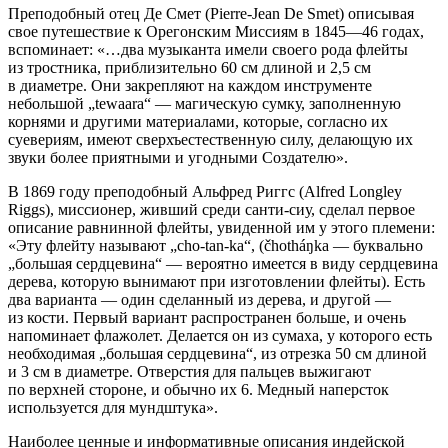
Преподобный отец Де Смет (Pierre-Jean De Smet) описывая
свое путешествие к Орегонским Миссиям в 1845—46 годах,
вспоминает: «…два музыканта имели своего рода флейты
из тростника, приблизительно 60 см длиной и 2,5 см
в диаметре. Они закрепляют на каждом инструменте
небольшой „tewaara“ — магическую сумку, заполненную
корнями и другими материалами, которые, согласно их
суевериям, имеют сверхъестественную силу, делающую их
звуки более приятными и угодными Создателю».
В 1869 году преподобный Альфред Риггс (Alfred Longley
Riggs), миссионер, живший среди санти-сиу, сделал первое
описание равнинной флейты, увиденной им у этого племени:
«Эту флейту называют „cho-tan-ka“, (čhotháŋka — буквально
„большая сердцевина“ — вероятно имеется в виду сердцевина
дерева, которую вынимают при изготовлении флейты). Есть
два варианта — один сделанный из дерева, и другой —
из кости. Первый вариант распространен больше, и очень
напоминает флажолет. Делается он из сумаха, у которого есть
необходимая „большая сердцевина“, из отрезка 50 см длиной
и 3 см в диаметре. Отверстия для пальцев выжигают
по верхней стороне, и обычно их 6. Медный наперсток
используется для мундштука».
Наиболее ценные и информативные описания индейской