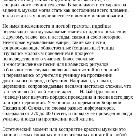
специального сочинительства. В зависимости от характера
видения, музыка могла стать как достоянием всего племени,
так и остаться у получившего ее в личном использовании.
Не имея письменности и нотной грамоты, индейцы
передавали свои музыкальные знания от одного поколения
к другому, также, как и легенды, сказки и свою историю.
Некоторые музыкальные жанры, такие как песни,
сопровождающие общественные (социальные) танцы,
изучались молодым поколением в процессе
непосредственного участия. Более сложные
и многочисленные песни для шаманских ритуалов
в большинстве случаев являлись частью тайных знаний
и передавались от учителя к ученику на протяжении
длительного периода обучения. Например, у навахо,
церемонии, сопровождаемые песнями настолько сложны, что
в течение всей своей жизни жрец — Hatááłii (дословно —
«певец») мог выучить порядок проведения и песни всего двух
или трех церемоний. У черноногих церемония Бобровой
Священной Связки, по словам разных информаторов,
содержала от 270 до 400 песен, и порядку ее проведения люди
учились иногда на протяжении всей жизни.
Эстетический момент или восприятие красоты музыки это
одно из самых сложных и относительных понятий в любой