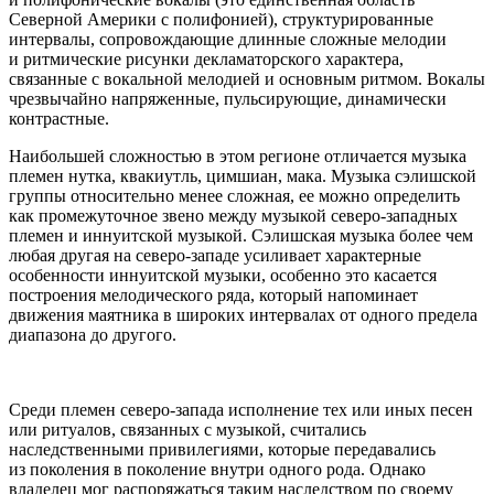
Северной
Америк
и с полифонией), структурированные
интервалы, сопровождающие длинные сложные мелодии
и ритмические рисунки декламаторского характера,
связанные с вокальной мелодией и основным ритмом. Вокалы
чрезвычайно напряженные, пульсирующие, динамически
контрастные.
Наибольшей сложностью в этом регионе отличается музыка
племен нутка, квакиутль, цимшиан, мака. Музыка сэлишской
группы относительно менее сложная, ее можно определить
как промежуточное звено между музыкой северо-западных
племен и иннуитской музыкой. Сэлишская музыка более чем
любая другая на северо-западе усиливает характерные
особенности иннуитской музыки, особенно это касается
построения мелодического ряда, который напоминает
движения маятника в широких интервалах от одного предела
диапазона до другого.
Среди племен северо-запада исполнение тех или иных песен
или ритуалов, связанных с музыкой, считались
наследственными привилегиями, которые передавались
из поколения в поколение внутри одного рода. Однако
владелец мог распоряжаться таким наследством по своему