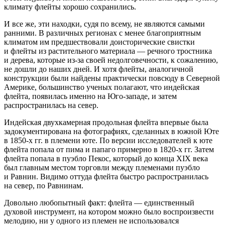
климату флейты хорошо сохранились.
И все же, эти находки, судя по всему, не являются самыми
ранними. В различных регионах с менее благоприятным
климатом им предшествовали доисторические свистки
и флейты из растительного материала — речного тростника
и дерева, которые из-за своей недолговечности, к сожалению,
не дошли до наших дней. И хотя флейты, аналогичной
конструкции были найдены практически повсюду в Северной
Америк
е, большинство ученых полагают, что индейская
флейта, появилась именно на Юго-западе, и затем
распространилась на север.
Индейская двухкамерная продольная флейта впервые была
задокументирована на фотографиях, сделанных в южной Юте
в 1850-х гг. в племени юте. По версии исследователей к юте
флейта попала от пима и папаго примерно в 1820-х гг. Затем
флейта попала в пуэбло Пекос, который до конца XIX века
был главным местом торговли между племенами пуэбло
и Равнин. Видимо оттуда флейта быстро распространилась
на север, по Равнинам.
Довольно любопытный факт: флейта — единственный
духовой инструмент, на котором можно было воспроизвести
мелодию, ни у одного из племен не использовался