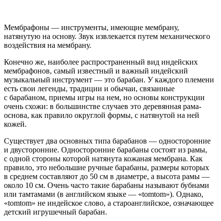
Мембрафоны — инструменты, имеющие мембрану,
натянутую на основу. Звук извлекается путем механического
воздействия на мембрану.
Конечно же, наиболее распространенный вид индейских
мембрафонов, самый известный и важный индейский
музыкальный инструмент — это барабан. У каждого племени
есть свои легенды, традиции и обычаи, связанные
с барабаном, приемы игры на нем, но основы конструкции
очень схожи: в большинстве случаев это деревянная рама-
основа, как правило округлой формы, с натянутой на ней
кожей.
Существует два основных типа барабанов — односторонние
и двусторонние. Односторонние барабаны состоят из рамы,
с одной стороны которой натянута кожаная мембрана. Как
правило, это небольшие ручные барабаны, размеры которых
в среднем составляют до 50 см в диаметре, а высота рамы —
около 10 см. Очень часто такие барабаны называют бубнами
или тамтамами (в английском языке — «tomtom»). Однако,
«tomtom» не индейское слово, а староанглийское, означающее
детский игрушечный барабан.