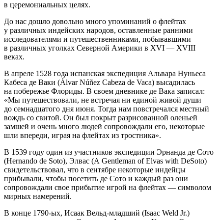
в церемониальных целях.
До нас дошло довольно много упоминаний о флейтах
у различных индейских народов, оставленные ранними
исследователями и путешественниками, побывавшими
в различных уголках Северной
Америк
и в XVI — XVIII
веках.
В апреле 1528 года испанская экспедиция Альвара Нуньеса
Кабеса де Ваки (Álvar Núñez Cabeza de Vaca) высадилась
на побережье Флориды. В своем дневнике де Вака записал:
«Мы путешествовали, не встречая ни единой живой души
до семнадцатого дня июня. Тогда нам повстречался местный
вождь со свитой. Он был покрыт разрисованной оленьей
замшей и очень много людей сопровождали его, некоторые
шли впереди, играя на флейтах из тростника».
В 1539 году один из участников экспедиции Эрнанда де Сото
(Hernando de Soto), Элвас (A Gentleman of Elvas with DeSoto)
свидетельствовал, что в сентябре некоторые индейцы
прибывали, чтобы посетить де Сото и каждый раз они
сопровождали свое прибытие игрой на флейтах — символом
мирных намерений.
В конце 1790-ых, Исаак Вельд-младший (Isaac Weld Jr.)