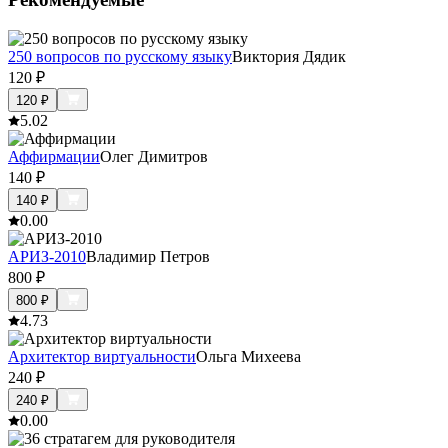
250 вопросов по русскому языку
Виктория Дядик
120
₽
120
₽
5.0
2
Аффирмации
Олег Димитров
140
₽
140
₽
0.0
0
АРИЗ-2010
Владимир Петров
800
₽
800
₽
4.7
3
Архитектор виртуальности
Ольга Михеева
240
₽
240
₽
0.0
0