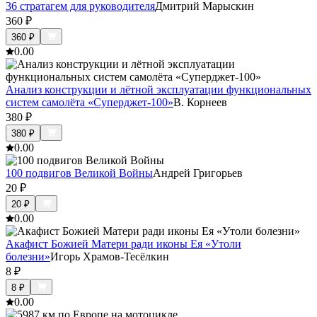
36 стратагем для руководителя
Дмитрий Марыскин
360
₽
360
₽
0.0
0
Анализ конструкции и лётной эксплуатации функциональных
систем самолёта «Суперджет-100»
В. Корнеев
380
₽
380
₽
0.0
0
100 подвигов Великой Войны
Андрей Григорьев
20
₽
20
₽
0.0
0
Акафист Божией Матери ради иконы Ея «Утоли
болезни»
Игорь Храмов-Тесёлкин
8
₽
8
₽
0.0
0