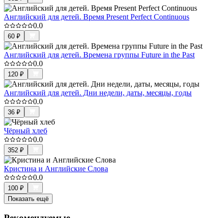
Английский для детей. Время Present Perfect Continuous
0.0
60
₽
Английский для детей. Времена группы Future in the Past
0.0
120
₽
Английский для детей. Дни недели, даты, месяцы, годы
0.0
36
₽
Чёрный хлеб
0.0
352
₽
Кристина и Английские Слова
0.0
100
₽
Показать ещё
Рекомендуемые