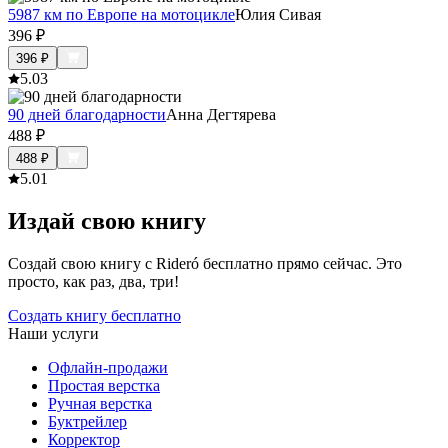
5987 км по Европе на мотоцикле
Юлия Сивая
396
₽
396
₽
5.0
3
90 дней благодарности
Анна Дегтярева
488
₽
488
₽
5.0
1
Издай свою книгу
Создай свою книгу с Rideró бесплатно прямо сейчас. Это
просто, как раз, два, три!
Создать книгу бесплатно
Наши услуги
Офлайн-продажи
Простая верстка
Ручная верстка
Буктрейлер
Корректор