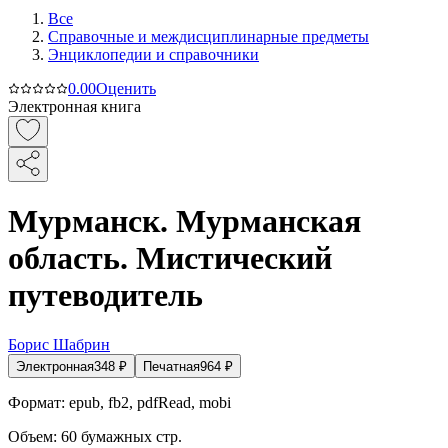
Все
Справочные и междисциплинарные предметы
Энциклопедии и справочники
0.0
0
Оценить
Электронная книга
Мурманск. Мурманская
область. Мистический
путеводитель
Борис Шабрин
Электронная
348
₽
Печатная
964
₽
Формат:
epub, fb2, pdfRead, mobi
Объем:
60
бумажных стр.