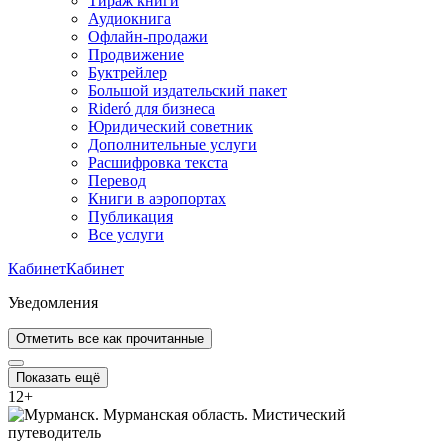
Тираж книги
Аудиокнига
Офлайн-продажи
Продвижение
Буктрейлер
Большой издательский пакет
Rideró для бизнеса
Юридический советник
Дополнительные услуги
Расшифровка текста
Перевод
Книги в аэропортах
Публикация
Все услуги
Кабинет
Кабинет
Уведомления
Отметить все как прочитанные
Показать ещё
12
+