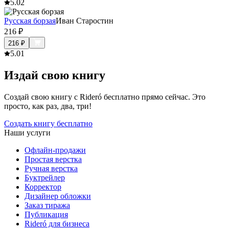
5.0
2
Русская борзая
Иван Старостин
216
₽
216
₽
5.0
1
Издай свою книгу
Создай свою книгу с Rideró бесплатно прямо сейчас. Это
просто, как раз, два, три!
Создать книгу бесплатно
Наши услуги
Офлайн-продажи
Простая верстка
Ручная верстка
Буктрейлер
Корректор
Дизайнер обложки
Заказ тиража
Публикация
Rideró для бизнеса