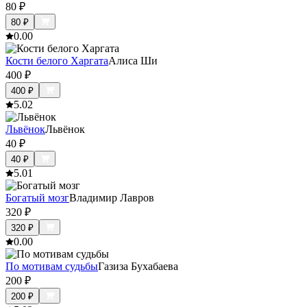
80
₽
80
₽
0.0
0
Кости белого Харгата
Алиса Ши
400
₽
400
₽
5.0
2
Львёнок
Львёнок
40
₽
40
₽
5.0
1
Богатый мозг
Владимир Лавров
320
₽
320
₽
0.0
0
По мотивам судьбы
Газиза Бухабаева
200
₽
200
₽