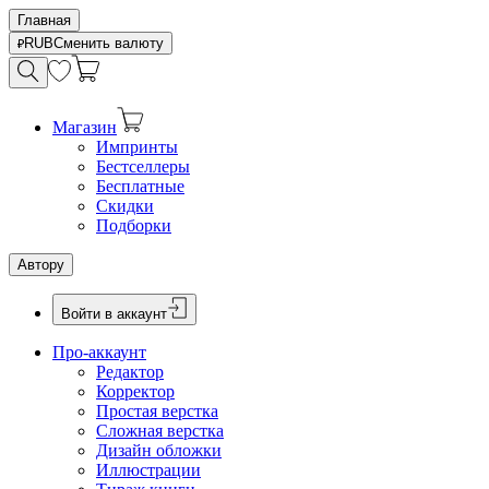
Главная
RUB
Сменить валюту
Магазин
Импринты
Бестселлеры
Бесплатные
Скидки
Подборки
Автору
Войти в аккаунт
Про-аккаунт
Редактор
Корректор
Простая верстка
Сложная верстка
Дизайн обложки
Иллюстрации