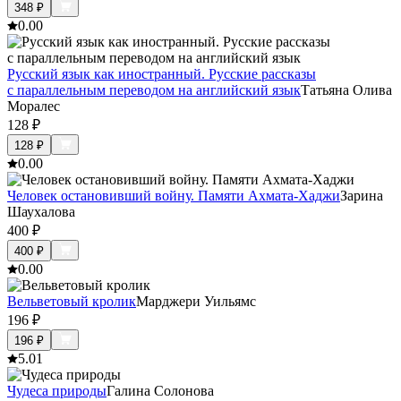
348
₽
0.0
0
Русский язык как иностранный. Русские рассказы
с параллельным переводом на английский язык
Татьяна Олива
Моралес
128
₽
128
₽
0.0
0
Человек остановивший войну. Памяти Ахмата-Хаджи
Зарина
Шаухалова
400
₽
400
₽
0.0
0
Вельветовый кролик
Марджери Уильямс
196
₽
196
₽
5.0
1
Чудеса природы
Галина Солонова