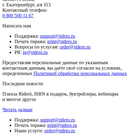
г. Екатеринбург, а/я 313
Контактный телефон
:
8 800 500 11 67
Написать нам
Поддержка
:
support@ridero.ru
Печать тиража
:
print@ridero.ru
Вопросы по услугам
:
order@ridero.ru
PR
:
pr@ridero.ru
Предоставляя персональные данные по указанным
контактным данным, вы даёте своё согласие на условиях,
определенных
Политикой обработки персональных данных
Последние новости
Плюсы Rideró, ISBN в подарок, буктрейлеры, вебинары
и многое другое
Читать дальше
Поддержка
:
support@ridero.ru
Печать тиража
:
print@ridero.ru
Наши услуги
:
order@ridero.ru