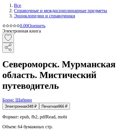
Все
Справочные и междисциплинарные предметы
Энциклопедии и справочники
0.0
0
Оценить
Электронная книга
Североморск. Мурманская
область. Мистический
путеводитель
Борис Шабрин
Электронная
348
₽
Печатная
966
₽
Формат:
epub, fb2, pdfRead, mobi
Объем:
64
бумажных стр.