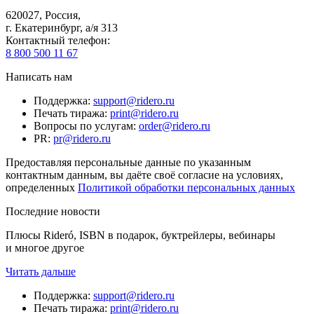
620027
,
Россия
,
г. Екатеринбург, а/я 313
Контактный телефон
:
8 800 500 11 67
Написать нам
Поддержка
:
support@ridero.ru
Печать тиража
:
print@ridero.ru
Вопросы по услугам
:
order@ridero.ru
PR
:
pr@ridero.ru
Предоставляя персональные данные по указанным
контактным данным, вы даёте своё согласие на условиях,
определенных
Политикой обработки персональных данных
Последние новости
Плюсы Rideró, ISBN в подарок, буктрейлеры, вебинары
и многое другое
Читать дальше
Поддержка
:
support@ridero.ru
Печать тиража
:
print@ridero.ru