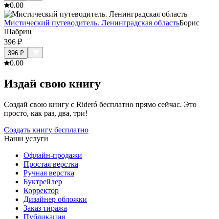
0.0
0
Мистический путеводитель. Ленинградская область
Борис
Шабрин
396
₽
396
₽
0.0
0
Издай свою книгу
Создай свою книгу с Rideró бесплатно прямо сейчас. Это
просто, как раз, два, три!
Создать книгу бесплатно
Наши услуги
Офлайн-продажи
Простая верстка
Ручная верстка
Буктрейлер
Корректор
Дизайнер обложки
Заказ тиража
Публикация