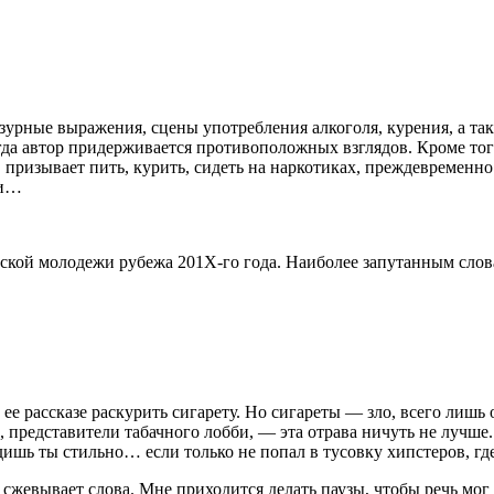
зурные выражения, сцены употребления алкоголя, курения, а т
да автор придерживается противоположных взглядов. Кроме того,
ризывает пить, курить, сидеть на наркотиках, преждевременно з
ли…
ской молодежи рубежа 201Х-го года. Наиболее запутанным слов
 ее рассказе раскурить сигарету. Но сигареты — зло, всего лиш
 представители табачного лобби, — эта отрава ничуть не лучше. 
ядишь ты стильно… если только не попал в тусовку хипстеров
, г
н сжевывает слова. Мне приходится делать паузы, чтобы речь мог