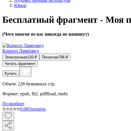
Художественная литература
Юмор
Бесплатный фрагмент - Моя 
(Чего многие из вас никогда не напишут)
Кирилл Ламповед
Электронная
120
₽
Печатная
796
₽
Читать фрагмент
Купить
Объем:
228
бумажных стр.
Формат:
epub, fb2, pdfRead, mobi
Подробнее
0.0
0
Оценить