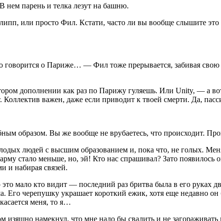
В нем парень и телка лезут на башню.
липп, или просто Фил. Кстати, часто ли вы вообще слышите эт
о говорится о Париже… — Фил тоже прерывается, забивая свою с
 втором дополнении как раз по Парижу гуляешь. Или Unity, — а в
т. Коллектив важен, даже если приводит к твоей смерти. Да, пас
бным образом. Вы же вообще не врубаетесь, что происходит. Пр
олодых людей с высшим образованием и, пока что, не голых. Ме
арму стало меньше, но, эй! Кто нас спрашивал? Зато появилось
и и набирая связей.
 это мало кто видит — последний раз бритва была в его руках д
ша. Его черепушку украшает короткий ежик, хотя еще недавно он
 касается меня, то я…
изящно намекнул, что мне надо бы свалить и не загораживать п