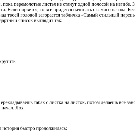
, пока перемолотые листья не станут одной полосой на изгибе. 
и. Если порвется, то все придется начинать с самого начала. Бес
над твоей головой загорается табличка «Самый стильный парень
ндартный список выглядит так:
крутить.
ерекладываешь табак с листка на листок, потом делаешь все занов
 начал. Лох.
оя история быстро продолжилась: