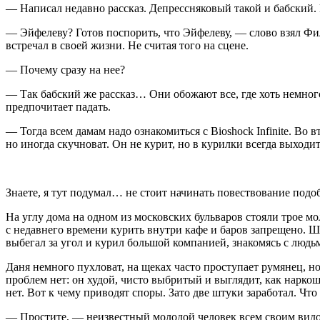
— Написал недавно рассказ. Депрессняковый такой и бабский. 
— Эйфелеву? Готов поспорить, что Эйфелеву, — слово взял Фи
встречал в своей жизни. Не считая того на сцене.
— Почему сразу на нее?
— Так бабский же рассказ… Они обожают все, где хоть немног
предпочитает падать.
— Тогда всем дамам надо ознакомиться с Bioshock Infinite. Во
но иногда скучноват. Он не курит, но в курилки всегда выходи
Знаете, я тут подумал… не стоит начинать повествование подо
На углу дома на одном из московских бульваров стояли трое м
с недавнего времени курить внутри кафе и баров запрещено. Ш
выбегал за угол и курил большой компанией, знакомясь с людьм
Даня немного пухловат, на щеках часто проступает румянец, но
проблем нет: он худой, чисто выбритый и выглядит, как нарко
нет. Вот к чему приводят споры. Зато две штуки заработал. Что
— Простите, — неизвестный молодой человек всем своим видом 