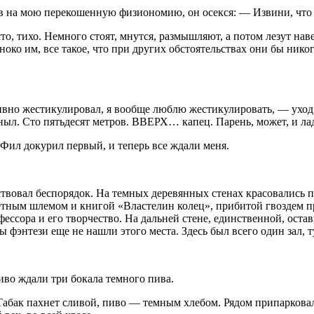
ев на мою перекошенную физиономию, он осекся: — Извини, что
о, тихо. Немного стоят, мнутся, размышляют, а потом лезут навер
иноко им, все такое, что при других обстоятельствах они бы ник
ктивно жестикулировал, я вообще люблю жестикулировать, — уход 
л. Сто пятьдесят метров. ВВЕРХ… капец. Парень, может, и ладно
— Фил докурил первый, и теперь все ждали меня.
ствовал беспорядок. На темных деревянных стенах красовались 
тным шлемом и книгой «Властелин колец», прибитой гвоздем пр
фессора и его творчество. На дальней стене, единственной, ост
 фэнтези еще не нашли этого места. Здесь был всего один зал, т
иво ждали три бокала темного пива.
Табак пахнет сливой, пиво — темным хлебом. Рядом припарковали