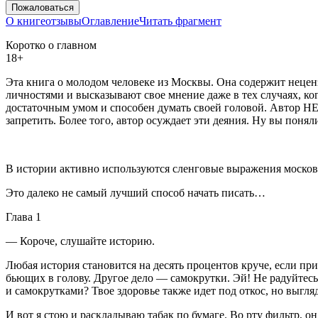
Пожаловаться
О книге
отзывы
Оглавление
Читать фрагмент
Коротко о главном
18+
Эта книга о молодом человеке из Москвы. Она содержит нецен
личностями и высказывают свое мнение даже в тех случаях, ког
достаточным умом и способен думать своей головой. Автор НЕ п
запретить. Более того, автор осуждает эти деяния. Ну вы поня
В истории активно используются сленговые выражения москов
Это далеко не самый лучший способ начать писать…
Глава 1
— Короче, слушайте историю.
Любая история становится на десять процентов круче, если при
бьющих в голову. Другое дело — самокрутки. Эй! Не радуйтесь,
и самокрутками? Твое здоровье также идет под откос, но выгл
И вот я стою и раскладываю табак по бумаге. Во рту фильтр, о