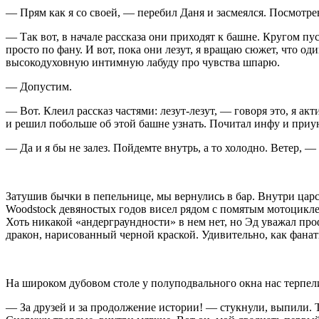
— Прям как я со своей, — перебил Даня и засмеялся. Посмотр
— Так вот, в начале рассказа они приходят к башне. Кругом пуст
просто по фану. И вот, пока они лезут, я вращаю сюжет, что од
высокодуховную интимную лабуду про чувства шпарю.
— Допустим.
— Вот. Клеил рассказ частями: лезут-лезут, — говоря это, я а
и решил побольше об этой башне узнать. Почитал инфу и приуны
— Да и я бы не залез. Пойдемте внутрь, а то холодно. Ветер, 
Затушив бычки в пепельнице, мы вернулись в бар. Внутри цар
Woodstock девяностых годов висел рядом с помятым мотоцикле
Хоть никакой «андерграундности» в нем нет, но Эд уважал про
дракон, нарисованный черной краской. Удивительно, как фанаты
На широком дубовом столе у полуподвального окна нас терпел
— За друзей и за продолжение истории! — стукнули, выпили. 