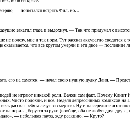
век, во всей красе.
римеряю, — попытался встрять Фил, но…
казушно закатил глаза и выдохнул. — Так что придумал с высот
ше не полезу, мне и так норм. Тут рассказ аккуратно сводится к
 оказывается, что все кругом умерли и эти двое — последние лю
ать его на самотек, — начал свою нудную дудку Даня. — Предста
людей не играют никакой роли. Важен сам факт. Почему Клинт И
ьных. Чисто подохли, и все. Неделя депрессивных комиксов на Ц
 весь рассказ ребята лезут за смертью. Ну и на середине осозн
т на перила, берутся за руки (вообще, оба не любят друг друга,
лодало», — небольшая пауза, жду реакцию. — Круто?