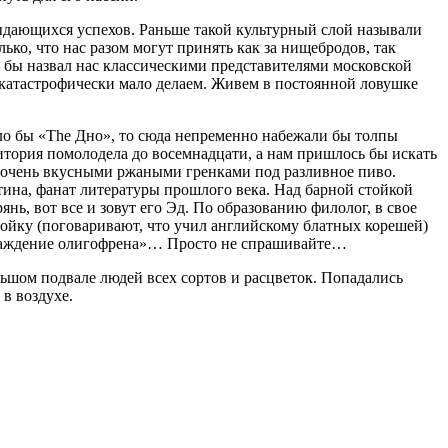
 выдающихся успехов. Раньше такой культурный слой называли
лько, что нас разом могут принять как за нищебродов
, так
Я бы назвал нас классическими представителями московской
 катастрофически мало делаем. Живем в постоянной ловушке
ыло бы «The Дно», то сюда непременно набежали бы толпы
удитория помолодела до восемнадцати, а нам пришлось бы искать
 и очень вкусными ржаными гренками под разливное пиво.
тина, фанат литературы прошлого века. Над барной стойкой
ь, вот все и зовут его Эд. По образованию филолог, в свое
тройку (поговаривают, что учил английскому блатных корешей)
наваждение олигофрена»… Просто не спрашивайте…
льшом подвале людей всех сортов и расцветок. Попадались
 в воздухе.