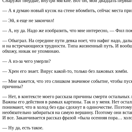
Снаружи твердые, внутри мягкие. Вот он, мой двадцать первый 
— А я думаю новый кусок на стене вбомбить, сейчас места п
— Эй, я еще не закончил!
— А, ну да. Надо же изобразить, что мне интересно, — Фил по
— Обыграл. На середине пути девка ноет, что нафиг надо, даль
и на встречающиеся трудности. Типа жизненный путь. И вообще
обхожу, никак не упоминаю.
— А из-за чего умерли?
— Хрен его знает. Вирус какой-то, только без лажовых зомби.
— Мне кажется, что это слишком значимое событие, чтобы пуск
причины?
— Нет, в контексте моего рассказа причины смерти остальных 
Важны его действия в рамках картины. Так и у меня. Нет остал
понимают, что в холод без еды сдохнут в одиночестве. Поэтому
необязательно забираться на самую вершину. Поэтому они встаю
И все. Заканчивается рассказ фразой «была осенняя пора… хо
— Ну да, есть такое.