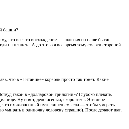
ой башни?
 тому, что все это восхождение — аллюзия на наше бытие
ди на планете. А до этого я все время тему смерти стороной
вь, что в «Титанике» корабль просто так тонет. Какие
ствуд такой в «долларовой трилогии»? Глубоко плевать.
ианиде. Ну и вот, дело осенью, скоро зима. Эти двое
ают, что их жизненный путь лишен смысла — чтобы умереть
 но умирать в одиночку человеку страшно). После делают шаг.