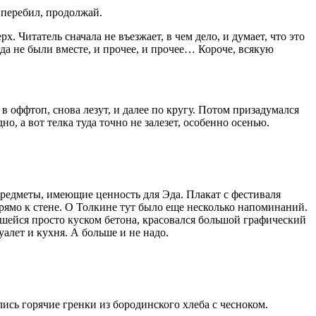
 перебил, продолжай.
х. Читатель сначала не въезжает, в чем дело, и думает, что это
огда не были вместе, и прочее, и прочее… Короче, всякую
в оффтоп, снова лезут, и далее по кругу. Потом призадумался
, а вот телка туда точно не залезет, особенно осенью.
предметы, имеющие ценность для Эда. Плакат с фестиваля
ямо к стене. О Толкине тут было еще несколько напоминаний.
авшейся просто куском бетона, красовался большой графический
уалет и кухня. А больше и не надо.
сь горячие гренки из бородинского хлеба с чесноком.