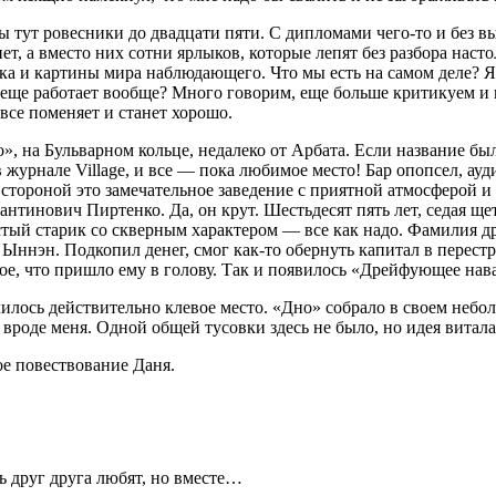
 мы тут ровесники до двадцати пяти. С дипломами чего-то и без
т, а вместо них сотни ярлыков, которые лепят без разбора насто
лька и картины мира наблюдающего. Что мы есть на самом деле? 
 еще работает вообще? Много говорим, еще больше критикуем и
 все поменяет и станет хорошо.
», на Бульварном кольце, недалеко от Арбата. Если название б
а в журнале Village, и все — пока любимое место! Бар опопсел, а
и стороной это замечательное заведение с приятной атмосферой
тинович Пиртенко. Да, он крут. Шестьдесят пять лет, седая ще
ый старик со скверным характером — все как надо. Фамилия дрян
. Ыннэн
. Подкопил денег, смог как-то обернуть капитал в перес
рвое, что пришло ему в голову. Так и появилось «Дрейфующее 
илось действительно клевое место. «Дно» собрало в своем небо
вроде меня. Одной общей тусовки здесь не было, но идея витала
ое повествование Даня.
ь друг друга любят, но вместе…