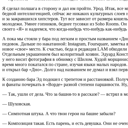
Я сделал полшага в сторону и дал им пройти. Урод. Итак, все
бедной интеллигенцией, сейчас же никаких культурных слоев не
и за зажравшихся хипстеров. Тут все зависит от размера коше
молодежи. Умнее гопников, беднее тусовки из Soho Rooms. Он
своего «Я» и надеемся, что когда-нибудь что-нибудь как-нибудь
А пока мы стояли у бара под легким и простым названием «Дно
педовок
. Дальше по накатанной: Instagram, Foursquare, заметк
новое «свое» место. К счастью, беда и редакция LAM обходил
Отдельным украшением был колоритный хозяин. Эдуард Констан
у него висит фотография в обнимку с Шилом
. Худой морщинист
время много покатался по стране, изучая языки малых народов
и открыл бар «Дно». Долго над названием не думал и взял пе
К созданию бара Эд подошел с трепетом и расстановкой. Получ
и фанаты почеркать в «Ворде» разной степени паршивости. Ну, 
— Так, ушли от дела. Что за башня-то в рассказе? — встрял в м
— Шуховская.
— Симпотная штука. А что твои герои на башне забыли?
— Композиция такая. Есть парень, и есть девушка. Они не очен