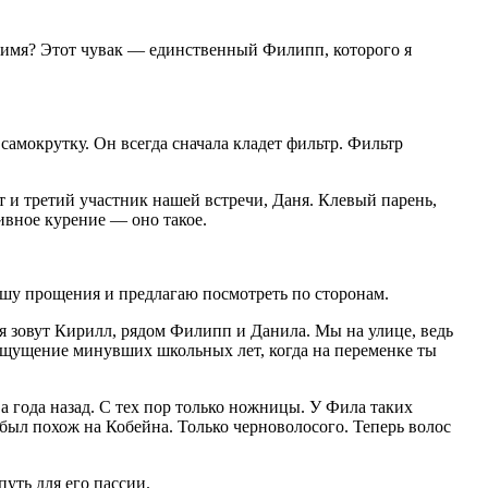
о имя? Этот чувак — единственный Филипп, которого я
амокрутку. Он всегда сначала кладет фильтр. Фильтр
от и третий участник нашей встречи, Даня. Клевый парень,
сивное курение — оно такое.
ошу прощения и предлагаю посмотреть по сторонам.
ня зовут Кирилл, рядом Филипп и Данила. Мы на улице, ведь
 ощущение минувших школьных лет, когда на переменке ты
ва года назад. С тех пор только ножницы. У Фила таких
 был похож на Кобейна. Только черноволосого. Теперь волос
уть для его пассии.