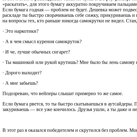
«раскатать», для этого бумагу аккуратно покручиваем пальцами
Если бумага годная — проблем не будет. Дешевка может подвест
раскладе ты быстро сворачиваешь себе сижку, прикуриваешь и 
на вопросы тех, кто раньше никогда самокрутки не видел. Ста
· Это наркотики?
· А в чем смысл курения самокруток?
· И че, лучше обычных сигарет?
· Ты машинкой или рукой крутишь? Мне было бы лень самому 
· Дорого выходит?
· А мне забьешь?
Подозреваю, что вейперы
слышат примерно то же самое.
Если бумага рвется, то ты быстро скатываешься в аутсайдеры. П
закуриваешь — все уже кончилось. Друзья ушли, а ты даже и не
В этот раз я оказался победителем и скрутился без проблем. М