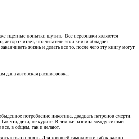
акже тщетные попытки шутить. Все персонажи являются
 автор считает, что читатель этой книги обладает
аканчивать жизнь и делать все то, после чего эту книгу могут
ам дана авторская расшифровка.
ь обыденное потребление никотина, двадцать патронов смерти,
Так что, дети, не курите. В чем же разница между сигами
де все, в общем, так и делают.
 хоть кто-то понять. Для хорошей самокрутки табак важно