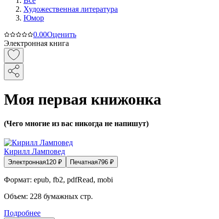
Все
Художественная литература
Юмор
0.0
0
Оценить
Электронная книга
Моя первая книжонка
(Чего многие из вас никогда не напишут)
Кирилл Ламповед
Электронная
120
₽
Печатная
796
₽
Формат:
epub, fb2, pdfRead, mobi
Объем:
228
бумажных стр.
Подробнее