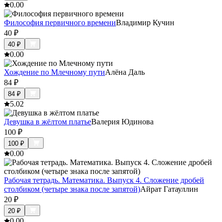
0.0
0
Философия первичного времени
Владимир Кучин
40
₽
40
₽
0.0
0
Хождение по Млечному пути
Алёна Даль
84
₽
84
₽
5.0
2
Девушка в жёлтом платье
Валерия Юдинова
100
₽
100
₽
0.0
0
Рабочая тетрадь. Математика. Выпуск 4. Сложение дробей
столбиком (четыре знака после запятой)
Айрат Гатауллин
20
₽
20
₽
0.0
0