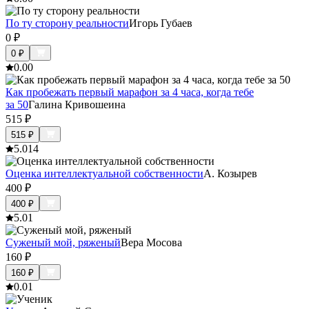
По ту сторону реальности
Игорь Губаев
0
₽
0
₽
0.0
0
Как пробежать первый марафон за 4 часа, когда тебе
за 50
Галина Кривошеина
515
₽
515
₽
5.0
14
Оценка интеллектуальной собственности
А. Козырев
400
₽
400
₽
5.0
1
Суженый мой, ряженый
Вера Мосова
160
₽
160
₽
0.0
1