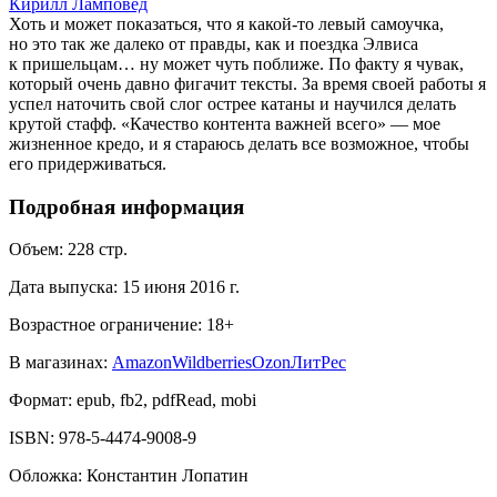
Кирилл Ламповед
Хоть и может показаться, что я какой-то левый самоучка,
но это так же далеко от правды, как и поездка Элвиса
к пришельцам… ну может чуть поближе. По факту я чувак,
который очень давно фигачит тексты. За время своей работы я
успел наточить свой слог острее катаны и научился делать
крутой стафф. «Качество контента важней всего» — мое
жизненное кредо, и я стараюсь делать все возможное, чтобы
его придерживаться.
Подробная информация
Объем:
228
стр.
Дата выпуска:
15 июня 2016 г.
Возрастное ограничение:
18
+
В магазинах:
Amazon
Wildberries
Ozon
ЛитРес
Формат:
epub, fb2, pdfRead, mobi
ISBN:
978-5-4474-9008-9
Обложка
:
Константин Лопатин