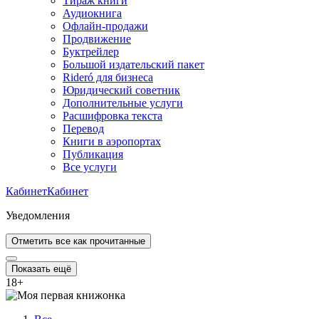
Тираж книги
Аудиокнига
Офлайн-продажи
Продвижение
Буктрейлер
Большой издательский пакет
Rideró для бизнеса
Юридический советник
Дополнительные услуги
Расшифровка текста
Перевод
Книги в аэропортах
Публикация
Все услуги
Кабинет
Кабинет
Уведомления
Отметить все как прочитанные
Показать ещё
18
+