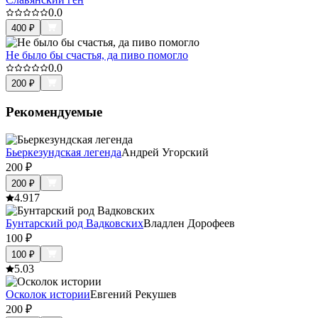
0.0
400
₽
Не было бы счастья, да пиво помогло
0.0
200
₽
Рекомендуемые
Бьеркезундская легенда
Андрей Угорский
200
₽
200
₽
4.9
17
Бунтарский род Вадковских
Владлен Дорофеев
100
₽
100
₽
5.0
3
Осколок истории
Евгений Рекушев
200
₽