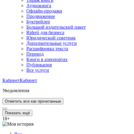
Тираж книги
Аудиокнига
Офлайн-продажи
Продвижение
Буктрейлер
Большой издательский пакет
Rideró для бизнеса
Юридический советник
Дополнительные услуги
Расшифровка текста
Перевод
Книги в аэропортах
Публикация
Все услуги
Кабинет
Кабинет
Уведомления
Отметить все как прочитанные
Показать ещё
18
+