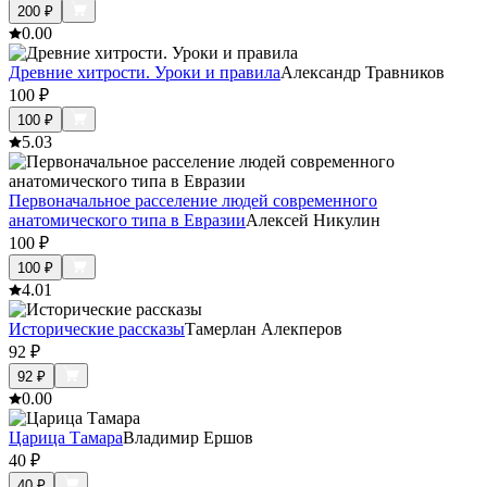
200
₽
0.0
0
Древние хитрости. Уроки и правила
Александр Травников
100
₽
100
₽
5.0
3
Первоначальное расселение людей современного
анатомического типа в Евразии
Алексей Никулин
100
₽
100
₽
4.0
1
Исторические рассказы
Тамерлан Алекперов
92
₽
92
₽
0.0
0
Царица Тамара
Владимир Ершов
40
₽
40
₽