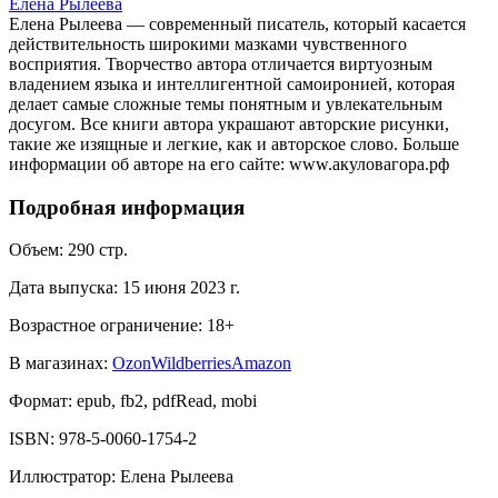
Елена Рылеева
Елена Рылеева — современный писатель, который касается
действительность широкими мазками чувственного
восприятия. Творчество автора отличается виртуозным
владением языка и интеллигентной самоиронией, которая
делает самые сложные темы понятным и увлекательным
досугом. Все книги автора украшают авторские рисунки,
такие же изящные и легкие, как и авторское слово. Больше
информации об авторе на его сайте: www.акуловагора.рф
Подробная информация
Объем:
290
стр.
Дата выпуска:
15 июня 2023 г.
Возрастное ограничение:
18
+
В магазинах:
Ozon
Wildberries
Amazon
Формат:
epub, fb2, pdfRead, mobi
ISBN:
978-5-0060-1754-2
Иллюстратор
:
Елена Рылеева