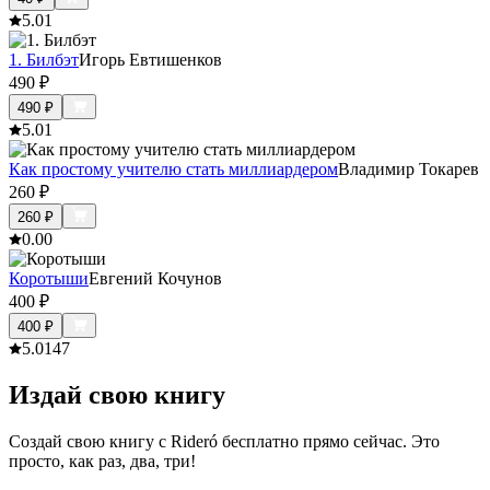
5.0
1
1. Билбэт
Игорь Евтишенков
490
₽
490
₽
5.0
1
Как простому учителю стать миллиардером
Владимир Токарев
260
₽
260
₽
0.0
0
Коротыши
Евгений Кочунов
400
₽
400
₽
5.0
147
Издай свою книгу
Создай свою книгу с Rideró бесплатно прямо сейчас. Это
просто, как раз, два, три!