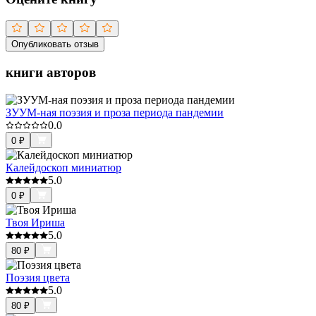
Опубликовать отзыв
книги авторов
ЗУУM-ная поэзия и проза периода пандемии
0.0
0
₽
Калейдоскоп миниатюр
5.0
0
₽
Твоя Ириша
5.0
80
₽
Поэзия цвета
5.0
80
₽