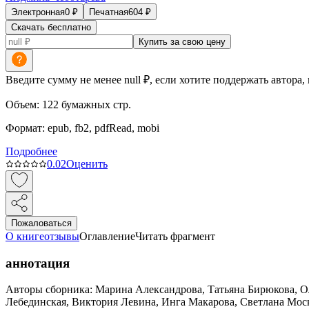
Электронная
0
₽
Печатная
604
₽
Скачать бесплатно
Купить за свою цену
Введите сумму не менее null ₽, если хотите поддержать автора,
Объем:
122
бумажных стр.
Формат:
epub, fb2, pdfRead, mobi
Подробнее
0.0
2
Оценить
Пожаловаться
О книге
отзывы
Оглавление
Читать фрагмент
аннотация
Авторы сборника: Марина Александрова, Татьяна Бирюкова, О
Лебединская, Виктория Левина, Инга Макарова, Светлана Моск