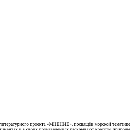
литературного проекта «МНЕНИЕ», посвящён морской тематике.
тинентах и в своих произведениях раскрывают красоты природы 