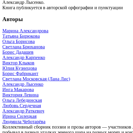
Александр Лысенко.
Книга публикуется в авторской орфографии и пунктуации
Авторы
Марина Александрова
Татьяна Бирюкова
Ольга Борисова
Светлана Брюханова
Борис Дадашев
Александр Карпенко
Виктор Клыков
Юлия Кузнецова
Борис Фабрикант
Светлана Московская (Лана Лис)
Александр Лысенко
Инга Макарова
Виктория Левина
Ольга Лебединская
Любовь Сердечная
Александр Раткевич
Ирина Силецкая
Людмила Чеботарёва
Коллективный сборник поэзии и прозы авторов — участников 
побывал в разных уголках земного шара на разных морях и кон