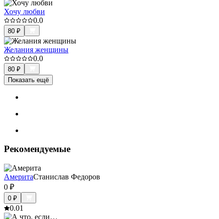
Хочу любви
0.0
80
₽
Желания женщины
0.0
80
₽
Показать ещё
Рекомендуемые
Америта
Станислав Федоров
0
₽
0
₽
0.0
1