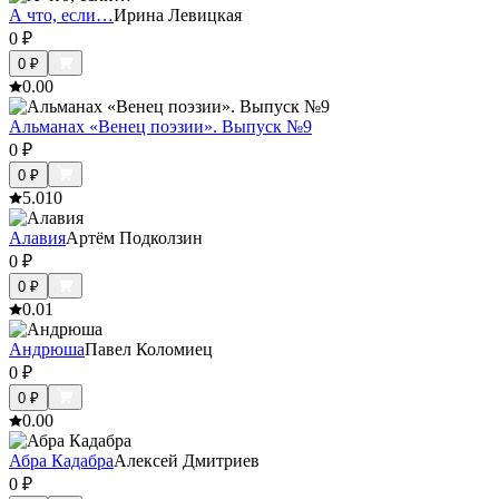
А что, если…
Ирина Левицкая
0
₽
0
₽
0.0
0
Альманах «Венец поэзии». Выпуск №9
0
₽
0
₽
5.0
10
Алавия
Артём Подколзин
0
₽
0
₽
0.0
1
Андрюша
Павел Коломиец
0
₽
0
₽
0.0
0
Абра Кадабра
Алексей Дмитриев
0
₽