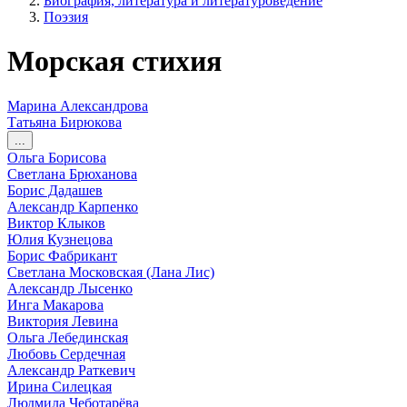
Биография, литература и литературоведение
Поэзия
Морская стихия
Марина Александрова
Татьяна Бирюкова
...
Ольга Борисова
Светлана Брюханова
Борис Дадашев
Александр Карпенко
Виктор Клыков
Юлия Кузнецова
Борис Фабрикант
Светлана Московская (Лана Лис)
Александр Лысенко
Инга Макарова
Виктория Левина
Ольга Лебединская
Любовь Сердечная
Александр Раткевич
Ирина Силецкая
Людмила Чеботарёва