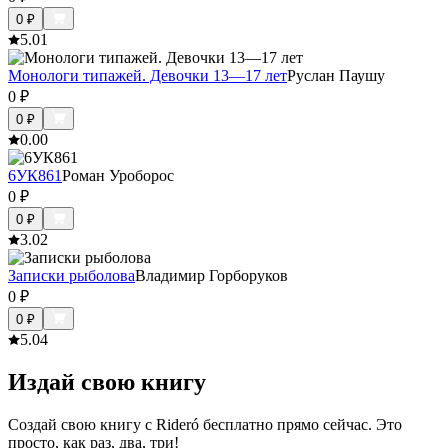
0
₽
5.0
1
Монологи типажей. Девочки 13—17 лет
Руслан Паушу
0
₽
0
₽
0.0
0
6УК861
Роман Уроборос
0
₽
0
₽
3.0
2
Записки рыболова
Владимир Горборуков
0
₽
0
₽
5.0
4
Издай свою книгу
Создай свою книгу с Rideró бесплатно прямо сейчас. Это
просто, как раз, два, три!