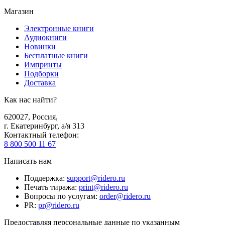
Магазин
Электронные книги
Аудиокниги
Новинки
Бесплатные книги
Импринты
Подборки
Доставка
Как нас найти?
620027
,
Россия
,
г. Екатеринбург, а/я 313
Контактный телефон
:
8 800 500 11 67
Написать нам
Поддержка
:
support@ridero.ru
Печать тиража
:
print@ridero.ru
Вопросы по услугам
:
order@ridero.ru
PR
:
pr@ridero.ru
Предоставляя персональные данные по указанным