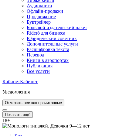
Тираж книги
Аудиокнига
Офлайн-продажи
Продвижение
Буктрейлер
Большой издательский пакет
Rideró для бизнеса
Юридический советник
Дополнительные услуги
Расшифровка текста
Перевод
Книги в аэропортах
Публикация
Все услуги
Кабинет
Кабинет
Уведомления
Отметить все как прочитанные
Показать ещё
18
+