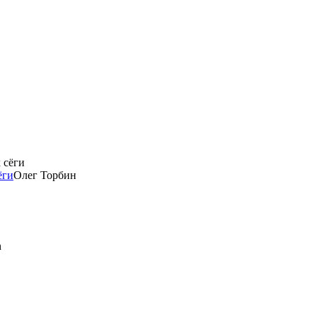
ёги
Олег Торбин
n