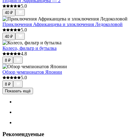
Подвиги Африканцева — 2
5.0
40
₽
Приключения Африканцева и злоключения Ледоколовой
5.0
40
₽
Колесо, фильтр и бутылка
4.8
8
₽
Обзор чемпионатов Японии
5.0
8
₽
Показать ещё
Рекомендуемые