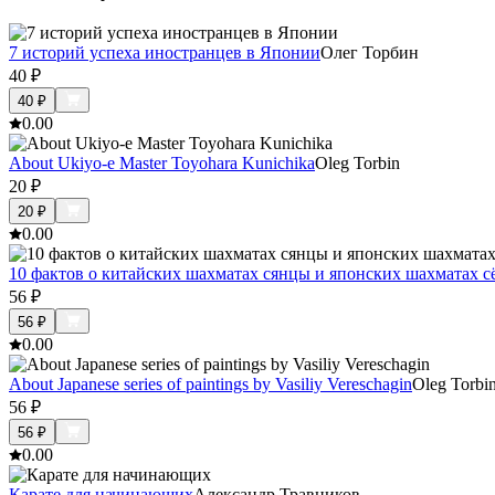
7 историй успеха иностранцев в Японии
Олег Торбин
40
₽
40
₽
0.0
0
About Ukiyo-e Master Toyohara Kunichika
Oleg Torbin
20
₽
20
₽
0.0
0
10 фактов о китайских шахматах сянцы и японских шахматах с
56
₽
56
₽
0.0
0
About Japanese series of paintings by Vasiliy Vereschagin
Oleg Torbi
56
₽
56
₽
0.0
0
Карате для начинающих
Александр Травников