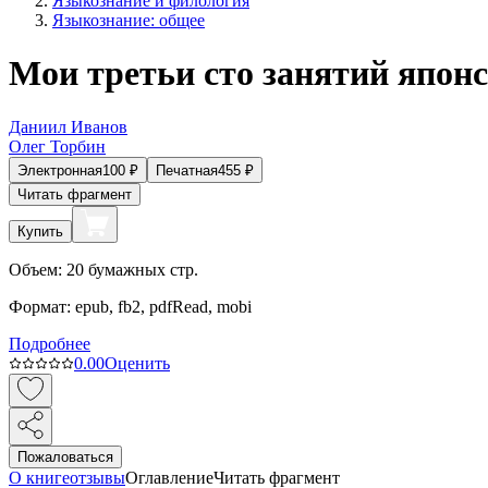
Языкознание и филология
Языкознание: общее
Мои третьи сто занятий япон
Даниил Иванов
Олег Торбин
Электронная
100
₽
Печатная
455
₽
Читать фрагмент
Купить
Объем:
20
бумажных стр.
Формат:
epub, fb2, pdfRead, mobi
Подробнее
0.0
0
Оценить
Пожаловаться
О книге
отзывы
Оглавление
Читать фрагмент