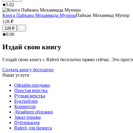
5.0
2
Книга Пайкана Мохаммада Мунира
Пайкан Мохаммад Мунир
128
₽
128
₽
0.0
0
Издай свою книгу
Создай свою книгу с Rideró бесплатно прямо сейчас. Это просто,
Создать книгу бесплатно
Наши услуги
Офлайн-продажи
Простая верстка
Ручная верстка
Буктрейлер
Корректор
Дизайнер обложки
Заказ тиража
Публикация
Rideró для бизнеса