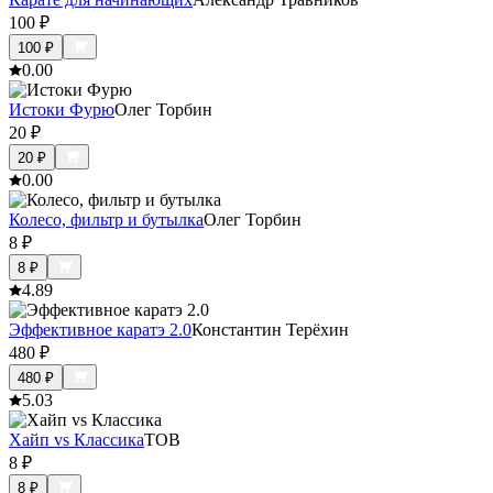
100
₽
100
₽
0.0
0
Истоки Фурю
Олег Торбин
20
₽
20
₽
0.0
0
Колесо, фильтр и бутылка
Олег Торбин
8
₽
8
₽
4.8
9
Эффективное каратэ 2.0
Константин Терёхин
480
₽
480
₽
5.0
3
Хайп vs Классика
ТОВ
8
₽
8
₽