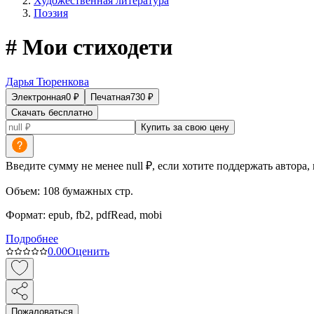
Художественная литература
Поэзия
# Мои стиходети
Дарья Тюренкова
Электронная
0
₽
Печатная
730
₽
Скачать бесплатно
Купить за свою цену
Введите сумму не менее null ₽, если хотите поддержать автора,
Объем:
108
бумажных стр.
Формат:
epub, fb2, pdfRead, mobi
Подробнее
0.0
0
Оценить
Пожаловаться