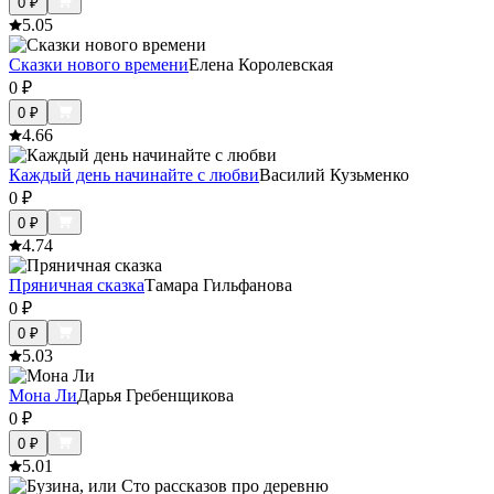
0
₽
5.0
5
Сказки нового времени
Елена Королевская
0
₽
0
₽
4.6
6
Каждый день начинайте с любви
Василий Кузьменко
0
₽
0
₽
4.7
4
Пряничная сказка
Тамара Гильфанова
0
₽
0
₽
5.0
3
Мона Ли
Дарья Гребенщикова
0
₽
0
₽
5.0
1