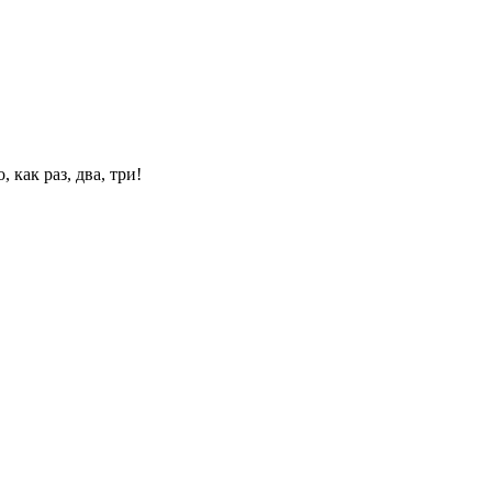
 как раз, два, три!