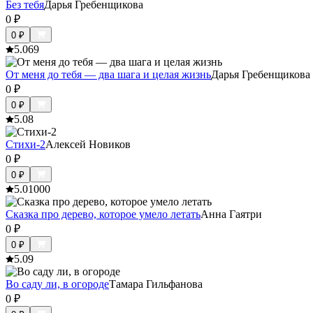
Без тебя
Дарья Гребенщикова
0
₽
0
₽
5.0
69
От меня до тебя — два шага и целая жизнь
Дарья Гребенщикова
0
₽
0
₽
5.0
8
Стихи-2
Алексей Новиков
0
₽
0
₽
5.0
1000
Сказка про дерево, которое умело летать
Анна Гаятри
0
₽
0
₽
5.0
9
Во саду ли, в огороде
Тамара Гильфанова
0
₽