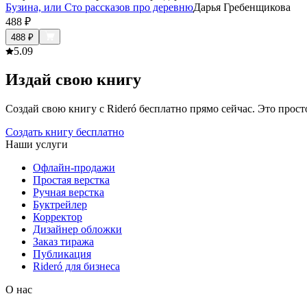
Бузина, или Сто рассказов про деревню
Дарья Гребенщикова
488
₽
488
₽
5.0
9
Издай свою книгу
Создай свою книгу с Rideró бесплатно прямо сейчас. Это просто,
Создать книгу бесплатно
Наши услуги
Офлайн-продажи
Простая верстка
Ручная верстка
Буктрейлер
Корректор
Дизайнер обложки
Заказ тиража
Публикация
Rideró для бизнеса
О нас