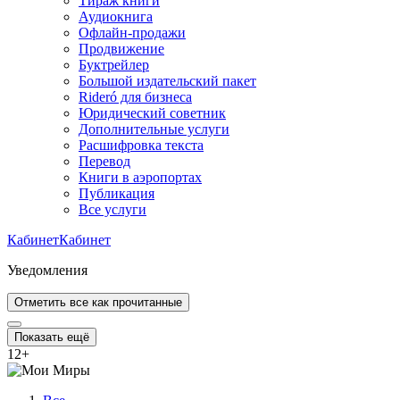
Тираж книги
Аудиокнига
Офлайн-продажи
Продвижение
Буктрейлер
Большой издательский пакет
Rideró для бизнеса
Юридический советник
Дополнительные услуги
Расшифровка текста
Перевод
Книги в аэропортах
Публикация
Все услуги
Кабинет
Кабинет
Уведомления
Отметить все как прочитанные
Показать ещё
12
+