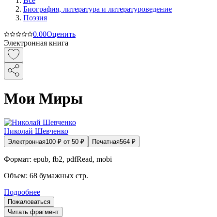
Все
Биография, литература и литературоведение
Поэзия
0.0
0
Оценить
Электронная книга
Мои Миры
Николай Шевченко
Электронная
100
₽
от
50
₽
Печатная
564
₽
Формат:
epub, fb2, pdfRead, mobi
Объем:
68
бумажных стр.
Подробнее
Пожаловаться
Читать фрагмент