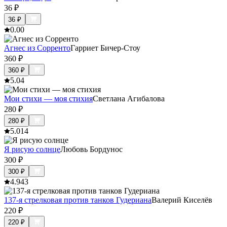
36
₽
36
₽
0.0
0
Агнес из Сорренто
Гарриет Бичер-Стоу
360
₽
360
₽
5.0
4
Мои стихи — моя стихия
Светлана Агибалова
280
₽
280
₽
5.0
14
Я рисую солнце
Любовь Бордунос
300
₽
300
₽
4.9
43
137-я стрелковая против танков Гудериана
Валерий Киселёв
220
₽
220
₽