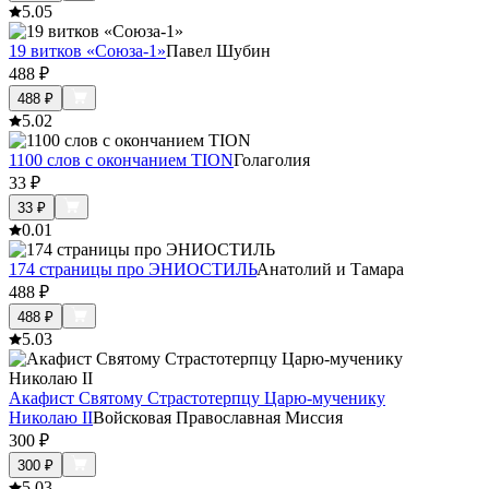
5.0
5
19 витков «Союза-1»
Павел Шубин
488
₽
488
₽
5.0
2
1100 слов с окончанием TION
Голаголия
33
₽
33
₽
0.0
1
174 страницы про ЭНИОСТИЛЬ
Анатолий и Тамара
488
₽
488
₽
5.0
3
Акафист Святому Страстотерпцу Царю-мученику
Николаю II
Войсковая Православная Миссия
300
₽
300
₽
5.0
3