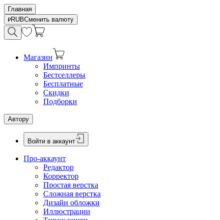
Главная
RUB
Сменить валюту
Магазин
Импринты
Бестселлеры
Бесплатные
Скидки
Подборки
Автору
Войти в аккаунт
Про-аккаунт
Редактор
Корректор
Простая верстка
Сложная верстка
Дизайн обложки
Иллюстрации