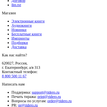
Договор
llm.txt
Магазин
Электронные книги
Аудиокниги
Новинки
Бесплатные книги
Импринты
Подборки
Доставка
Как нас найти?
620027
,
Россия
,
г. Екатеринбург, а/я 313
Контактный телефон
:
8 800 500 11 67
Написать нам
Поддержка
:
support@ridero.ru
Печать тиража
:
print@ridero.ru
Вопросы по услугам
:
order@ridero.ru
PR
:
pr@ridero.ru