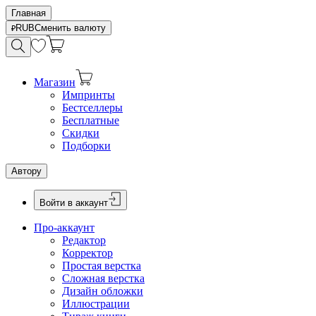
Главная
RUB
Сменить валюту
Магазин
Импринты
Бестселлеры
Бесплатные
Скидки
Подборки
Автору
Войти в аккаунт
Про-аккаунт
Редактор
Корректор
Простая верстка
Сложная верстка
Дизайн обложки
Иллюстрации