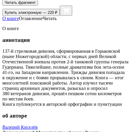
Читать фрагмент
Купить
электронную — 220 ₽
О книге
Оглавление
Читать
О книге
аннотация
137-й стрелковая дивизия, сформированная в Горьковской
(ныне Нижегородской) области, с первых дней Великой
Отечественной воевала против 2-й танковой группы генерала
Гудериана. Тяжелейшие, полные драматизма бои лета-осени
41-го, на Западном направлении. Трижды дивизия попадала
в окружение и с боями прорывалась к своим. Книга — итог
многолетней поисковой работы. Автор изучил тысячи
страниц архивных документов, разыскал и опросил
380 ветеранов дивизии, прошёл пешком сотни километров
по местам боев.
Книга публикуется в авторской орфографии и пунктуации
об авторе
Валерий Киселёв