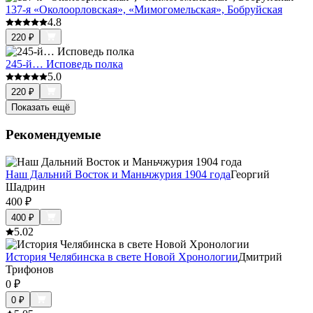
137-я «Околоорловская», «Мимогомельская», Бобруйская
4.8
220
₽
245-й… Исповедь полка
5.0
220
₽
Показать ещё
Рекомендуемые
Наш Дальний Восток и Маньчжурия 1904 года
Георгий
Шадрин
400
₽
400
₽
5.0
2
История Челябинска в свете Новой Хронологии
Дмитрий
Трифонов
0
₽
0
₽