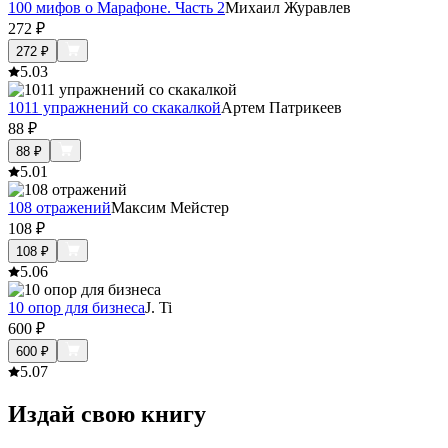
100 мифов о Марафоне. Часть 2
Михаил Журавлев
272
₽
272
₽
5.0
3
1011 упражнений со скакалкой
Артем Патрикеев
88
₽
88
₽
5.0
1
108 отражений
Максим Мейстер
108
₽
108
₽
5.0
6
10 опор для бизнеса
J. Ti
600
₽
600
₽
5.0
7
Издай свою книгу