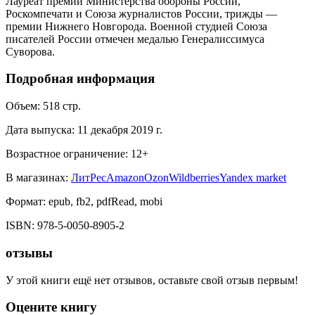
Лауреат премий Министерства обороны России,
Роскомпечати и Союза журналистов России, трижды —
премии Нижнего Новгорода. Военной студией Союза
писателей России отмечен медалью Генералиссимуса
Суворова.
Подробная информация
Объем:
518
стр.
Дата выпуска:
11 декабря 2019 г.
Возрастное ограничение:
12
+
В магазинах:
ЛитРес
Amazon
Ozon
Wildberries
Yandex market
Формат:
epub, fb2, pdfRead, mobi
ISBN:
978-5-0050-8905-2
отзывы
У этой книги ещё нет отзывов, оставьте свой отзыв первым!
Оцените книгу