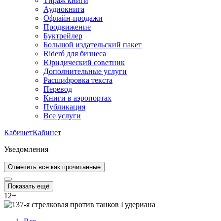
Тираж книги
Аудиокнига
Офлайн-продажи
Продвижение
Буктрейлер
Большой издательский пакет
Rideró для бизнеса
Юридический советник
Дополнительные услуги
Расшифровка текста
Перевод
Книги в аэропортах
Публикация
Все услуги
Кабинет
Кабинет
Уведомления
Отметить все как прочитанные
Показать ещё
12
+