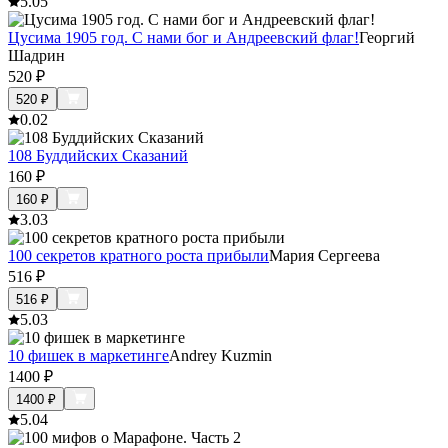
5.0
5
Цусима 1905 год. С нами бог и Андреевский флаг!
Георгий
Шадрин
520
₽
520
₽
0.0
2
108 Буддийских Сказаний
160
₽
160
₽
3.0
3
100 секретов кратного роста прибыли
Мария Сергеева
516
₽
516
₽
5.0
3
10 фишек в маркетинге
Andrey Kuzmin
1400
₽
1400
₽
5.0
4