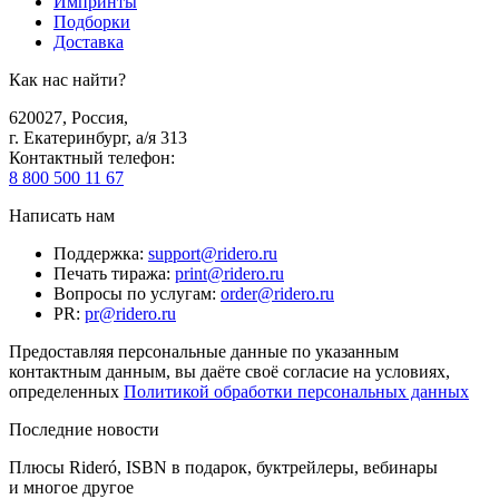
Импринты
Подборки
Доставка
Как нас найти?
620027
,
Россия
,
г. Екатеринбург, а/я 313
Контактный телефон
:
8 800 500 11 67
Написать нам
Поддержка
:
support@ridero.ru
Печать тиража
:
print@ridero.ru
Вопросы по услугам
:
order@ridero.ru
PR
:
pr@ridero.ru
Предоставляя персональные данные по указанным
контактным данным, вы даёте своё согласие на условиях,
определенных
Политикой обработки персональных данных
Последние новости
Плюсы Rideró, ISBN в подарок, буктрейлеры, вебинары
и многое другое