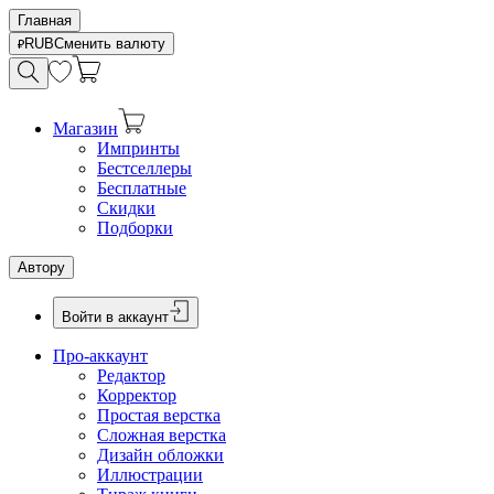
Главная
RUB
Сменить валюту
Магазин
Импринты
Бестселлеры
Бесплатные
Скидки
Подборки
Автору
Войти в аккаунт
Про-аккаунт
Редактор
Корректор
Простая верстка
Сложная верстка
Дизайн обложки
Иллюстрации