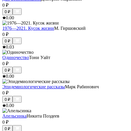
0
₽
0
₽
0.0
0
1976—2021. Кусок жизни
М. Гиршовский
0
₽
0
₽
0.0
3
Одиночество
Тони Уайт
0
₽
0
₽
0.0
0
Эпидемиологические рассказы
Марк Рабинович
0
₽
0
₽
0.0
0
Апельсинка
Никита Поздеев
0
₽
0
₽