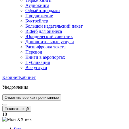
Тираж книги
Аудиокнига
Офлайн-продажи
Продвижение
Буктрейлер
Большой издательский пакет
Rideró для бизнеса
Юридический советник
Дополнительные услуги
Расшифровка текста
Перевод
Книги в аэропортах
Публикация
Все услуги
Кабинет
Кабинет
Уведомления
Отметить все как прочитанные
Показать ещё
18
+