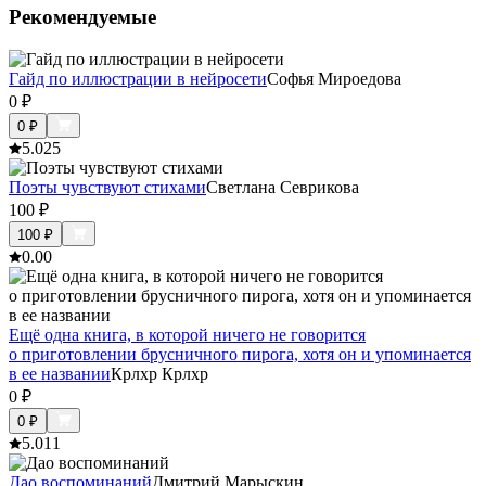
Рекомендуемые
Гайд по иллюстрации в нейросети
Софья Мироедова
0
₽
0
₽
5.0
25
Поэты чувствуют стихами
Светлана Севрикова
100
₽
100
₽
0.0
0
Ещё одна книга, в которой ничего не говорится
о приготовлении брусничного пирога, хотя он и упоминается
в ее названии
Крлхр Крлхр
0
₽
0
₽
5.0
11
Дао воспоминаний
Дмитрий Марыскин