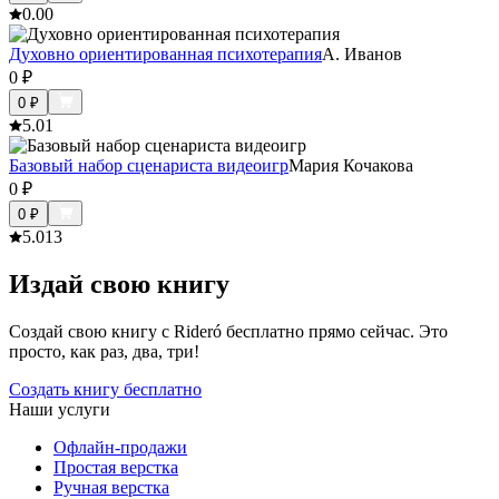
0.0
0
Духовно ориентированная психотерапия
А. Иванов
0
₽
0
₽
5.0
1
Базовый набор сценариста видеоигр
Мария Кочакова
0
₽
0
₽
5.0
13
Издай свою книгу
Создай свою книгу с Rideró бесплатно прямо сейчас. Это
просто, как раз, два, три!
Создать книгу бесплатно
Наши услуги
Офлайн-продажи
Простая верстка
Ручная верстка