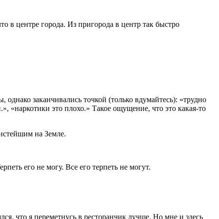
то в центре города. Из пригорода в центр так быстро
, однако заканчивались точкой (только вдумайтесь): «трудно
.», «
наркот
ики это плохо.» Такое ощущение, что это какая-то
чистейшим на Земле.
еть его не могу. Все его терпеть не могут.
ся, что я переметнусь в ресторанчик лучше. Но мне и здесь