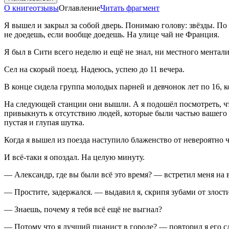
О книге
отзывы
Оглавление
Читать фрагмент
Я вышел и закрыл за собой дверь. Понимаю голову: звёзды. По 
не доедешь, если вообще доедешь. На улице чай не Франция.
Я был в Сити всего неделю и ещё не знал, ни местного ментали
Сел на скорый поезд. Надеюсь, успею до 11 вечера.
В конце сидела группа молодых парней и девчонок лет по 16, 
На следующей станции они вышли. А я подошёл посмотреть, что
привыкнуть к отсутствию людей, которые были частью вашего д
пустая и глупая шутка.
Когда я вышел из поезда наступило блаженство от невероятно ч
И всё-таки я опоздал. На целую минуту.
— Александр, где вы были всё это время? — встретил меня на 
— Простите, задержался. — выдавил я, скрипя зубами от злости
— Знаешь, почему я тебя всё ещё не выгнал?
— Потому что я лучший пианист в городе? — повторил я его сл