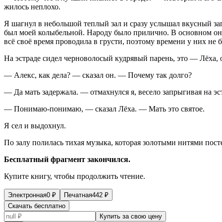
жилось неплохо.
Я шагнул в небольшой теплый зал и сразу услышал вкусный запа
был моей колыбельной. Народу было прилично. В основном они
всё своё время проводила в грусти, поэтому времени у них не 
На эстраде сидел черноволосый кудрявый парень, это — Лёха, 
— Алекс, как дела? — сказал он. — Почему так долго?
— Да мать задержала. — отмахнулся я, весело запрыгивая на эст
— Понимаю-понимаю, — сказал Лёха. — Мать это святое.
Я сел и выдохнул.
По залу полилась тихая музыка, которая золотыми нитями постеп
Бесплатный фрагмент закончился.
Купите книгу, чтобы продолжить чтение.
Электронная
0
₽
Печатная
442
₽
Скачать бесплатно
Купить за свою цену