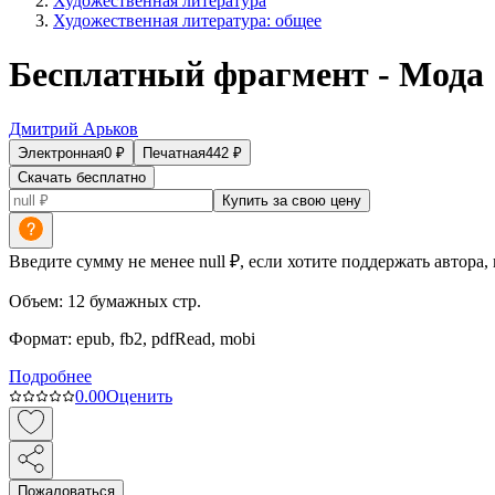
Художественная литература
Художественная литература: общее
Бесплатный фрагмент - Мода
Дмитрий Арьков
Электронная
0
₽
Печатная
442
₽
Скачать бесплатно
Купить за свою цену
Введите сумму не менее null ₽, если хотите поддержать автора,
Объем:
12
бумажных стр.
Формат:
epub, fb2, pdfRead, mobi
Подробнее
0.0
0
Оценить
Пожаловаться