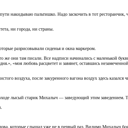
пути накидываю пальтишко. Надо заскочить в тот ресторанчик, ч
тета, ни города, ни страны.
которые разрисовывали сиденья и окна маркером.
 же они там писали. Все надписи начинались с маленькой буквы
ня.», «моя любовь расцветет и завянет, оставшись незамеченной
истого воздуха, после закуренного вагона воздух здесь казался 
входе лысый старик Михалыч — заведующий этим заведением. Терп
.
ова, которые слышал уже не в первый раз. Видимо Михалыч боял