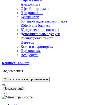
Тираж книги
Аудиокнига
Офлайн-продажи
Продвижение
Буктрейлер
Большой издательский пакет
Rideró для бизнеса
Юридический советник
Дополнительные услуги
Расшифровка текста
Перевод
Книги в аэропортах
Публикация
Все услуги
Кабинет
Кабинет
Уведомления
Отметить все как прочитанные
Показать ещё
12
+