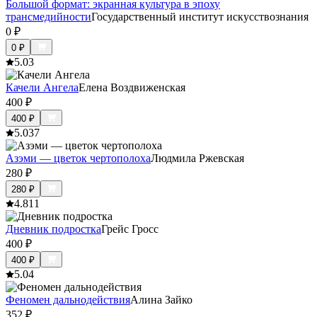
Большой формат: экранная культура в эпоху
трансмедийности
Государственный институт искусствознания
0
₽
0
₽
5.0
3
Качели Ангела
Елена Воздвиженская
400
₽
400
₽
5.0
37
Азэми — цветок чертополоха
Людмила Ржевская
280
₽
280
₽
4.8
11
Дневник подростка
Грейс Гросс
400
₽
400
₽
5.0
4
Феномен дальнодействия
Алина Зайко
352
₽