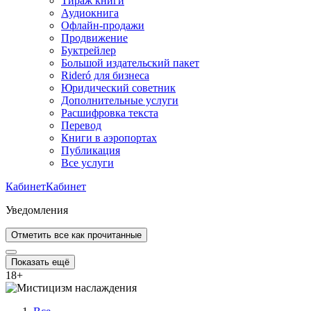
Тираж книги
Аудиокнига
Офлайн-продажи
Продвижение
Буктрейлер
Большой издательский пакет
Rideró для бизнеса
Юридический советник
Дополнительные услуги
Расшифровка текста
Перевод
Книги в аэропортах
Публикация
Все услуги
Кабинет
Кабинет
Уведомления
Отметить все как прочитанные
Показать ещё
18
+