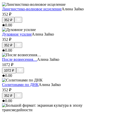
Лингвистико-волновое исцеление
Алина Зайко
352
₽
352
₽
0.0
0
Духовное усилие
Алина Зайко
352
₽
352
₽
0.0
0
После вознесения…
Алина Зайко
1072
₽
1072
₽
0.0
0
Солитонами по ДНК
Алина Зайко
352
₽
352
₽
0.0
0