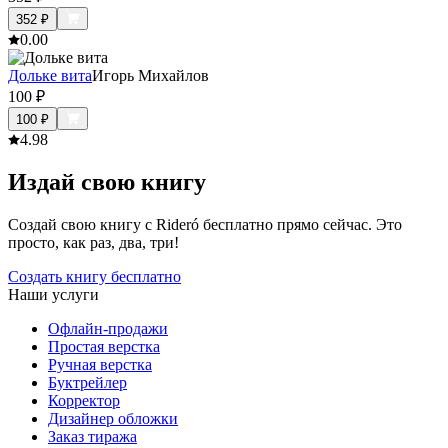
352
₽
0.0
0
Дольке вита
Игорь Михайлов
100
₽
100
₽
4.9
8
Издай свою книгу
Создай свою книгу с Rideró бесплатно прямо сейчас. Это
просто, как раз, два, три!
Создать книгу бесплатно
Наши услуги
Офлайн-продажи
Простая верстка
Ручная верстка
Буктрейлер
Корректор
Дизайнер обложки
Заказ тиража