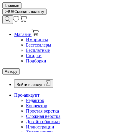
Главная
RUB
Сменить валюту
Магазин
Импринты
Бестселлеры
Бесплатные
Скидки
Подборки
Автору
Войти в аккаунт
Про-аккаунт
Редактор
Корректор
Простая верстка
Сложная верстка
Дизайн обложки
Иллюстрации