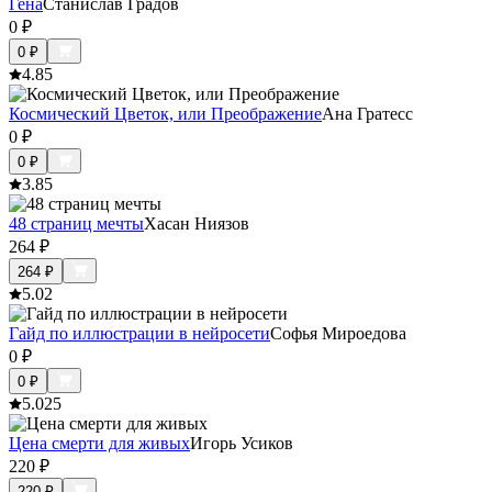
Гена
Станислав Градов
0
₽
0
₽
4.8
5
Космический Цветок, или Преображение
Ана Гратесс
0
₽
0
₽
3.8
5
48 страниц мечты
Хасан Ниязов
264
₽
264
₽
5.0
2
Гайд по иллюстрации в нейросети
Софья Мироедова
0
₽
0
₽
5.0
25
Цена смерти для живых
Игорь Усиков
220
₽
220
₽