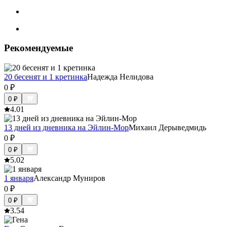
Рекомендуемые
20 бесенят и 1 кретинка
Надежда Нелидова
0
₽
0
₽
4.0
1
13 дней из дневника на Эйлин-Мор
Михаил Дерыведмидь
0
₽
0
₽
5.0
2
1 января
Александр Муниров
0
₽
0
₽
3.5
4