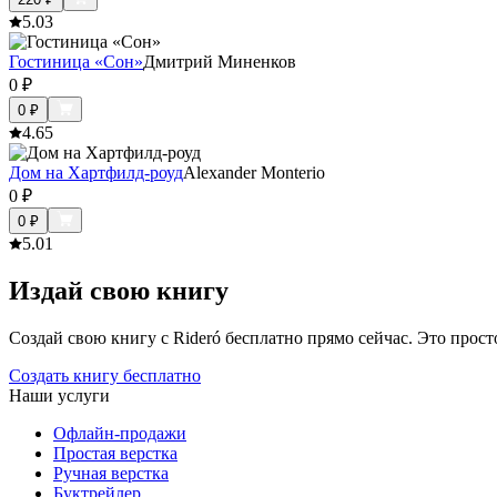
5.0
3
Гостиница «Сон»
Дмитрий Миненков
0
₽
0
₽
4.6
5
Дом на Хартфилд-роуд
Alexander Monterio
0
₽
0
₽
5.0
1
Издай свою книгу
Создай свою книгу с Rideró бесплатно прямо сейчас. Это просто,
Создать книгу бесплатно
Наши услуги
Офлайн-продажи
Простая верстка
Ручная верстка
Буктрейлер