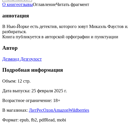
О книге
отзывы
Оглавление
Читать фрагмент
аннотация
В Нью-Йорке есть детектив, которого зовут Микаэль Фаустов и
разбираться.
Книга публикуется в авторской орфографии и пунктуации
Автор
Дезмонд Дезгоулост
Подробная информация
Объем:
12
стр.
Дата выпуска:
25 февраля 2025 г.
Возрастное ограничение:
18
+
В магазинах:
ЛитРес
Ozon
Amazon
Wildberries
Формат:
epub, fb2, pdfRead, mobi