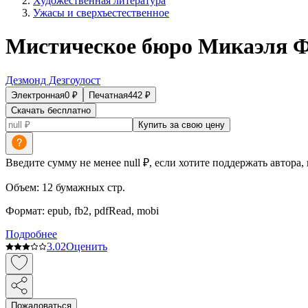
Художественная литература
Ужасы и сверхъестественное
Мистическое бюро Микаэля Ф
Дезмонд Дезгоулост
Электронная
0
₽
Печатная
442
₽
Скачать бесплатно
Купить за свою цену
Введите сумму не менее null ₽, если хотите поддержать автора,
Объем:
12
бумажных стр.
Формат:
epub, fb2, pdfRead, mobi
Подробнее
3.0
2
Оценить
Пожаловаться