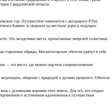
стории Свердловской области.
ьских гор. Путешествие начинается с автодороги Р354,
нечного Камня» и сверните на местную дорогу, ведущую
сти. Это загадочные места, пропитанные энергией солнечных
вая старинные обряды. Магнитогорские обители прячут в себе
мня — это место, где можно ощутить соприкосновение
в медитацию, общение с природой и духами прошлого. Обители
вязь с духовными корнями этих земель. Для тех, кто открыт
откровением и источником вдохновения в путешествии