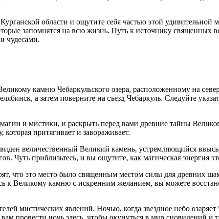
 Курганской области и ощутите себя частью этой удивительной 
которые запомнятся на всю жизнь. Путь к источнику священных 
 и чудесами.
 Великому камню Чебаркульского озера, расположенному на север
лябинск, а затем поверните на съезд Чебаркуль. Следуйте указат
агии и мистики, и раскрыть перед вами древние тайны Великого
, которая притягивает и завораживает.
ет виден величественный Великий камень, устремляющийся ввысь
в. Чуть приблизьтесь, и вы ощутите, как магическая энергия это
ят, что это место было священным местом силы для древних шам
ясь к Великому камню с искренним желанием, вы можете восстан
лей мистических явлений. Ночью, когда звездное небо озаряет 
вам провести ночь здесь, чтобы окунуться в мир сновидений и 