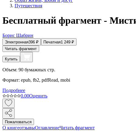
Образ жизни, хобби и досуг
Путешествия
Бесплатный фрагмент - Мисти
Борис Шабрин
Электронная
396
₽
Печатная
1 249
₽
Читать фрагмент
Купить
Объем:
90
бумажных стр.
Формат:
epub, fb2, pdfRead, mobi
Подробнее
0.0
0
Оценить
Пожаловаться
О книге
отзывы
Оглавление
Читать фрагмент