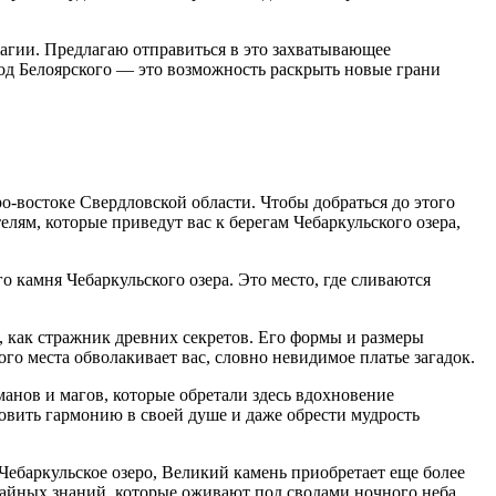
магии. Предлагаю отправиться в это захватывающее
вод Белоярского — это возможность раскрыть новые грани
о-востоке Свердловской области. Чтобы добраться до этого
елям, которые приведут вас к берегам Чебаркульского озера,
 камня Чебаркульского озера. Это место, где сливаются
, как стражник древних секретов. Его формы и размеры
го места обволакивает вас, словно невидимое платье загадок.
анов и магов, которые обретали здесь вдохновение
овить гармонию в своей душе и даже обрести мудрость
Чебаркульское озеро, Великий камень приобретает еще более
тайных знаний, которые оживают под сводами ночного неба.