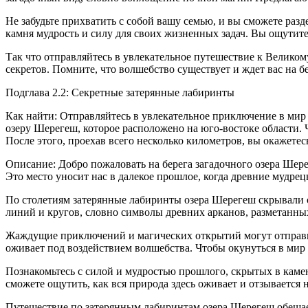
Не забудьте прихватить с собой вашу семью, и вы сможете раз
камня мудрость и силу для своих жизненных задач. Вы ощутите
Так что отправляйтесь в увлекательное путешествие к Великом
секретов. Помните, что волшебство существует и ждет вас на бе
Подглава 2.2: Секретные затерянные лабиринты
Как найти: Отправляйтесь в увлекательное приключение в мир
озеру Шерегеш, которое расположено на юго-востоке области. Ч
После этого, проехав всего несколько километров, вы окажетес
Описание: Добро пожаловать на берега загадочного озера Ше
Это место уносит нас в далекое прошлое, когда древние мудре
По столетиям затерянные лабиринты озера Шерегеш скрывали с
линий и кругов, словно символы древних арканов, разметанных
Жаждущие приключений и магических открытий могут отправит
оживает под воздействием волшебства. Чтобы окунуться в мир 
Познакомьтесь с силой и мудростью прошлого, скрытых в камен
сможете ощутить, как вся природа здесь оживает и отзывается н
Путешествие по затерянным лабиринтам озера Шерегеш обещае