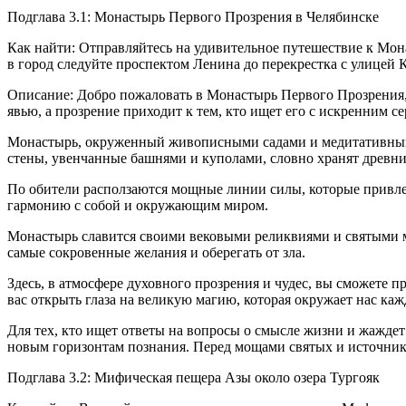
Подглава 3.1: Монастырь Первого Прозрения в Челябинске
Как найти: Отправляйтесь на удивительное путешествие к Мон
в город следуйте проспектом Ленина до перекрестка с улицей 
Описание: Добро пожаловать в Монастырь Первого Прозрения, 
явью, а прозрение приходит к тем, кто ищет его с искренним с
Монастырь, окруженный живописными садами и медитативными 
стены, увенчанные башнями и куполами, словно хранят древни
По обители расползаются мощные линии силы, которые привле
гармонию с собой и окружающим миром.
Монастырь славится своими вековыми реликвиями и святыми мо
самые сокровенные желания и оберегать от зла.
Здесь, в атмосфере духовного прозрения и чудес, вы сможете
вас открыть глаза на великую магию, которая окружает нас каж
Для тех, кто ищет ответы на вопросы о смысле жизни и жажде
новым горизонтам познания. Перед мощами святых и источника
Подглава 3.2: Мифическая пещера Азы около озера Тургояк