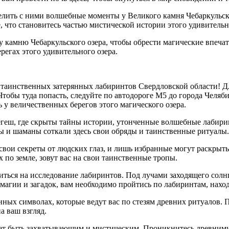
делить с ними волшебные моменты у Великого камня Чебаркульско
, что становитесь частью мистической истории этого удивительн
у камню Чебаркульского озера, чтобы обрести магические впечат
регах этого удивительного озера.
 таинственных затерянных лабиринтов Свердловской области! Дл
тобы туда попасть, следуйте по автодороге М5 до города Челябин
ь у величественных берегов этого магического озера.
регеш, где скрыты тайны истории, утонченные волшебные лаби
цы и шаманы соткали здесь свои обряды и таинственные ритуалы.
вои секреты от людских глаз, и лишь избранные могут раскрыть
 по земле, зовут вас на свои таинственные тропы.
ься на исследование лабиринтов. Под лучами заходящего солнц
магии и загадок, вам необходимо пройтись по лабиринтам, наход
ных символах, которые ведут вас по стезям древних ритуалов. 
а ваш взгляд.
т быть захватывающим и мистическим. Проникнитесь древними 