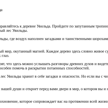
да
равляйтесь к деревне Увильда. Пройдите по запутанным тропинка
вый лес Увильды.
ды, где воздух наполнен загадками и таинственными шорохами.
ый мир, окутанный магией. Каждое дерево здесь словно живое су
 глаз.
т, что здесь можно услышать разговоры древних духов и видеть
пособен помочь в раскрытии потаенных способностей.
с Увильды хранит в себе загадки и опасности. Но если вы с чис
шей души и откроет перед вами двери в мир, о котором вы и не 
новение, которое сопровождает вас на протяжении всей жизни. 