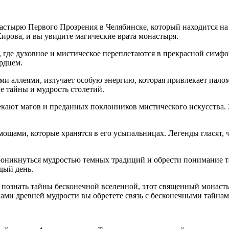
астырю Первого Прозрения в Челябинске, который находится на
Кирова, и вы увидите магические врата монастыря.
где духовное и мистическое переплетаются в прекрасной симфон
ердцем.
аллеями, излучает особую энергию, которая привлекает палом
е тайны и мудрость столетий.
кают магов и преданных поклонников мистического искусства. 
щами, которые хранятся в его усыпальницах. Легенды гласят, 
 проникнуться мудростью темных традиций и обрести понимание
дый день.
т познать тайны бесконечной вселенной, этот священный монаст
ми древней мудрости вы обретете связь с бесконечными тайнами