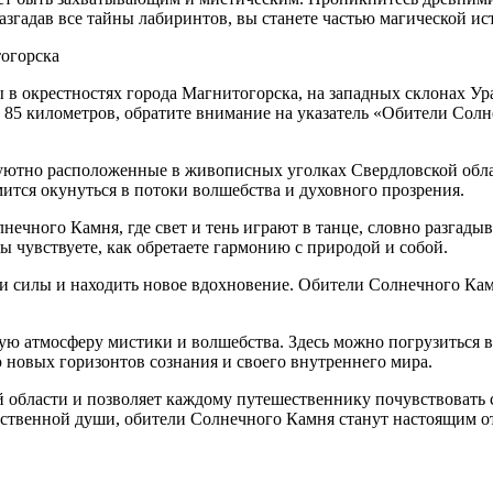
азгадав все тайны лабиринтов, вы станете частью магической и
тогорска
 окрестностях города Магнитогорска, на западных склонах Урал
а 85 километров, обратите внимание на указатель «Обители Сол
уютно расположенные в живописных уголках Свердловской обла
мится окунуться в потоки волшебства и духовного прозрения.
нечного Камня, где свет и тень играют в танце, словно разгады
 чувствуете, как обретаете гармонию с природой и собой.
ои силы и находить новое вдохновение. Обители Солнечного Ка
ую атмосферу мистики и волшебства. Здесь можно погрузиться 
 новых горизонтов сознания и своего внутреннего мира.
й области и позволяет каждому путешественнику почувствовать с
бственной души, обители Солнечного Камня станут настоящим 