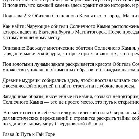
И помните, что каждый камень здесь хранит свою историю, и р
Подглава 2.3: Обители Солнечного Камня около города Магни
Как найти: Чарующие обители Солнечного Камня расположены в
которая ведет из Екатеринбурга в Магнитогорск. После проезд
к этому волшебному месту.
Описание: Вас ждут мистические обители Солнечного Камня, 
зарядов и магической ауры, которые притягивают тех, кто стре
Под золотыми лучами заката раскрывается красота Обитель Сол
множество уникальных каменных образов, и с каждым шагом вы
Древние мудрецы собирались здесь, чтобы восстанавливать св
с космической энергией и найти ответы на глубокие вопросы.
Загадочные образы, высеченные из камня, создают неповторим
Солнечного Камня — это не просто место, это путь к открытию
Это место несет в себе частичку магической силы Свердловско
для мистических переживаний и стремится раскрыть тайны со
по удивительному миру Свердловской области.
Глава 3: Путь к Гай-Горе