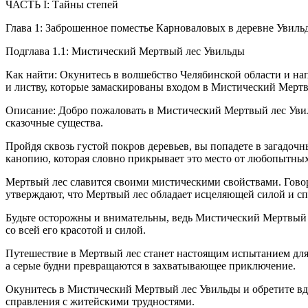
ЧАСТЬ I: Тайны степей
Глава 1: Заброшенное поместье Карноваловых в деревне Увиль
Подглава 1.1: Мистический Мертвый лес Увильды
Как найти: Окунитесь в волшебство Челябинской области и нап
и листву, которые замаскированы входом в Мистический Мерт
Описание: Добро пожаловать в Мистический Мертвый лес Увиль
сказочные существа.
Пройдя сквозь густой покров деревьев, вы попадете в загадочн
канопию, которая словно прикрывает это место от любопытных
Мертвый лес славится своими мистическими свойствами. Говоря
утверждают, что Мертвый лес обладает исцеляющей силой и с
Будьте осторожны и внимательны, ведь Мистический Мертвый ле
со всей его красотой и силой.
Путешествие в Мертвый лес станет настоящим испытанием для ва
а серые будни превращаются в захватывающее приключение.
Окунитесь в Мистический Мертвый лес Увильды и обретите вдох
справления с житейскими трудностями.