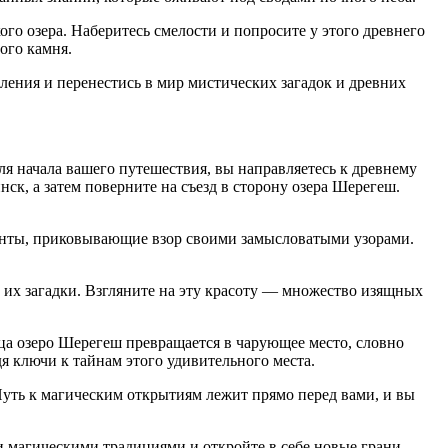
го озера. Наберитесь смелости и попросите у этого древнего
ого камня.
ления и перенестись в мир мистических загадок и древних
я начала вашего путешествия, вы направляетесь к древнему
ск, а затем поверните на съезд в сторону озера Шерегеш.
ринты, приковывающие взор своими замысловатыми узорами.
 их загадки. Взгляните на эту красоту — множество изящных
а озеро Шерегеш превращается в чарующее место, словно
я ключи к тайнам этого удивительного места.
Путь к магическим открытиям лежит прямо перед вами, и вы
магическими традициями и откройте в себе новые грани.