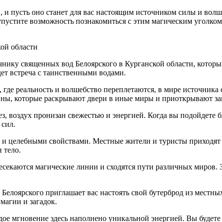
й, и пусть оно станет для вас настоящим источником силы и во
упустите возможность познакомиться с этим магическим уголком
кой области
чнику священных вод Белоярского в Курганской области, который
дет встреча с таинственными водами.
 где реальность и волшебство переплетаются, в мире источника 
йны, которые раскрывают двери в иные миры и приоткрывают за
рез, воздух пронизан свежестью и энергией. Когда вы подойдет
 сил.
 и целебными свойствами. Местные жители и туристы приходят с
 тело.
ресекаются магические линии и сходятся пути различных миров. 
елоярского приглашает вас настоять свой бутерброд из местны
магии и загадок.
ое мгновение здесь наполнено уникальной энергией. Вы будете 