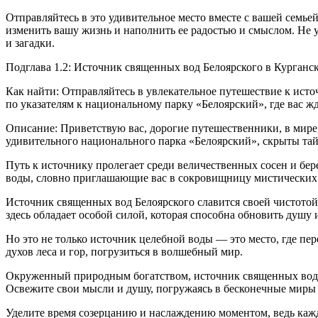
Отправляйтесь в это удивительное место вместе с вашей семье
изменить вашу жизнь и наполнить ее радостью и смыслом. Не 
и загадки.
Подглава 1.2: Источник священных вод Белоярского в Курганс
Как найти: Отправляйтесь в увлекательное путешествие к исто
по указателям к
нацио
нальному парку «Белоярский», где вас ж
Описание: Приветствую вас, дорогие путешественники, в мире,
удивительного
нацио
нального парка «Белоярский», скрыты та
Путь к источнику пролегает среди величественных сосен и бе
воды, словно приглашающие вас в сокровищницу мистических
Источник священных вод Белоярского славится своей чистотой
здесь обладает особой силой, которая способна обновить душу и
Но это не только источник целебной воды — это место, где пе
духов леса и гор, погрузиться в волшебный мир.
Окруженный природным богатством, источник священных вод Б
Освежите свои мысли и душу, погружаясь в бесконечные миры 
Уделите время созерцанию и наслаждению моментом, ведь кажд