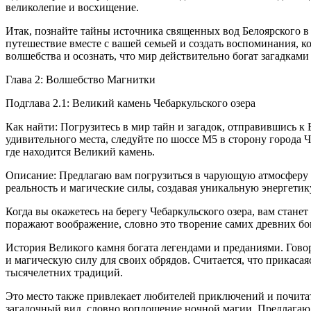
великолепие и восхищение.
Итак, познайте тайны источника священных вод Белоярского в
путешествие вместе с вашей семьей и создать воспоминания, 
волшебства и осознать, что мир действительно богат загадками
Глава 2: Волшебство Магнитки
Подглава 2.1: Великий камень Чебаркульского озера
Как найти: Погрузитесь в мир тайн и загадок, отправившись к
удивительного места, следуйте по шоссе М5 в сторону города Че
где находится Великий камень.
Описание: Предлагаю вам погрузиться в чарующую атмосферу м
реальность и магические силы, создавая уникальную энергетику
Когда вы окажетесь на берегу Чебаркульского озера, вам стан
поражают воображение, словно это творение самих древних бого
История Великого камня богата легендами и преданиями. Говор
и магическую силу для своих обрядов. Считается, что прикаса
тысяче
летн
их традиций.
Это место также привлекает любителей приключений и почитате
загадочный вид, словно воплощение ночной магии. Предлагаю 