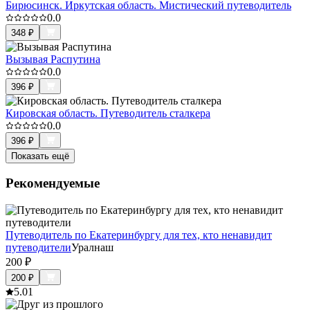
Бирюсинск. Иркутская область. Мистический путеводитель
0.0
348
₽
Вызывая Распутина
0.0
396
₽
Кировская область. Путеводитель сталкера
0.0
396
₽
Показать ещё
Рекомендуемые
Путеводитель по Екатеринбургу для тех, кто ненавидит
путеводители
Уралнаш
200
₽
200
₽
5.0
1