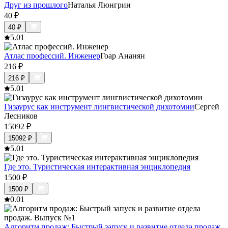
Друг из прошлого
Наталья Люнгрин
40
₽
40
₽
5.0
1
Атлас профессий. Инженер
Гоар Ананян
216
₽
216
₽
5.0
1
Гизаурус как инструмент лингвистической дихотомии
Сергей
Лесников
15092
₽
15092
₽
5.0
1
Где это. Туристическая интерактивная энциклопедия
1500
₽
1500
₽
0.0
1
Алгоритм продаж: Быстрый запуск и развитие отдела продаж.