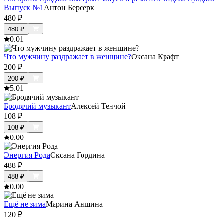
Выпуск №1
Антон Берсерк
480
₽
480
₽
0.0
1
Что мужчину раздражает в женщине?
Оксана Крафт
200
₽
200
₽
5.0
1
Бродячий музыкант
Алексей Тенчой
108
₽
108
₽
0.0
0
Энергия Рода
Оксана Гордина
488
₽
488
₽
0.0
0
Ещё не зима
Марина Аншина
120
₽