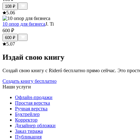
108
₽
5.0
6
10 опор для бизнеса
J. Ti
600
₽
600
₽
5.0
7
Издай свою книгу
Создай свою книгу с Rideró бесплатно прямо сейчас. Это просто,
Создать книгу бесплатно
Наши услуги
Офлайн-продажи
Простая верстка
Ручная верстка
Буктрейлер
Корректор
Дизайнер обложки
Заказ тиража
Публикация