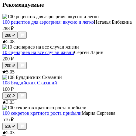
Рекомендуемые
100 рецептов для аэрогриля: вкусно и легко
Наталья Бибекина
288
₽
288
₽
5.0
8
10 сценариев на все случаи жизни
Сергей Ларин
200
₽
200
₽
5.0
5
108 Буддийских Сказаний
160
₽
160
₽
3.0
3
100 секретов кратного роста прибыли
Мария Сергеева
516
₽
516
₽
5.0
3