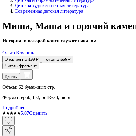
Детская и образовательная литература
Детская художественная литература
Современная детская литература
Миша, Маша и горячий каме
История, в которой конец служит началом
Ольга Клушина
Электронная
199
₽
Печатная
555
₽
Читать фрагмент
Купить
Объем:
62
бумажных стр.
Формат:
epub, fb2, pdfRead, mobi
Подробнее
5.0
7
Оценить