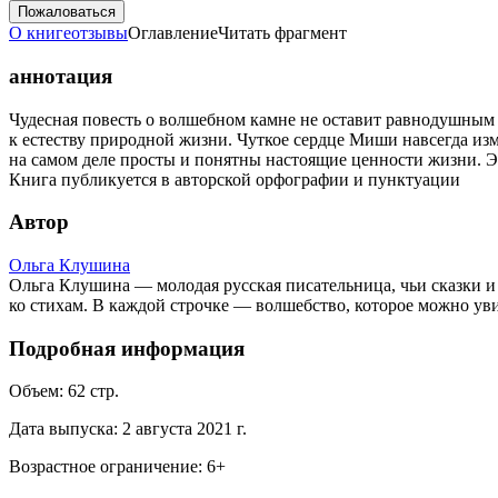
Пожаловаться
О книге
отзывы
Оглавление
Читать фрагмент
аннотация
Чудесная повесть о волшебном камне не оставит равнодушным 
к естеству природной жизни. Чуткое сердце Миши навсегда из
на самом деле просты и понятны настоящие ценности жизни. Э
Книга публикуется в авторской орфографии и пунктуации
Автор
Ольга Клушина
Ольга Клушина — молодая русская писательница, чьи сказки и
ко стихам. В каждой строчке — волшебство, которое можно уви
Подробная информация
Объем:
62
стр.
Дата выпуска:
2 августа 2021 г.
Возрастное ограничение:
6
+