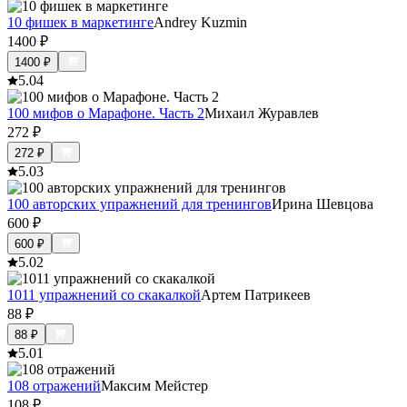
10 фишек в маркетинге
Andrey Kuzmin
1400
₽
1400
₽
5.0
4
100 мифов о Марафоне. Часть 2
Михаил Журавлев
272
₽
272
₽
5.0
3
100 авторских упражнений для тренингов
Ирина Шевцова
600
₽
600
₽
5.0
2
1011 упражнений со скакалкой
Артем Патрикеев
88
₽
88
₽
5.0
1
108 отражений
Максим Мейстер
108
₽