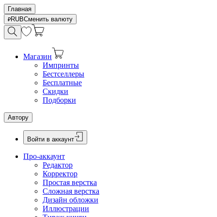
Главная
RUB
Сменить валюту
Магазин
Импринты
Бестселлеры
Бесплатные
Скидки
Подборки
Автору
Войти в аккаунт
Про-аккаунт
Редактор
Корректор
Простая верстка
Сложная верстка
Дизайн обложки
Иллюстрации