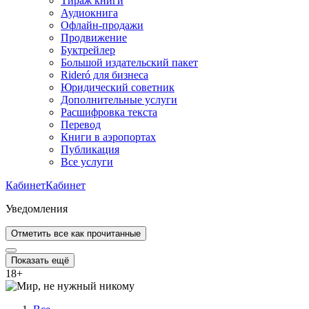
Тираж книги
Аудиокнига
Офлайн-продажи
Продвижение
Буктрейлер
Большой издательский пакет
Rideró для бизнеса
Юридический советник
Дополнительные услуги
Расшифровка текста
Перевод
Книги в аэропортах
Публикация
Все услуги
Кабинет
Кабинет
Уведомления
Отметить все как прочитанные
Показать ещё
18
+