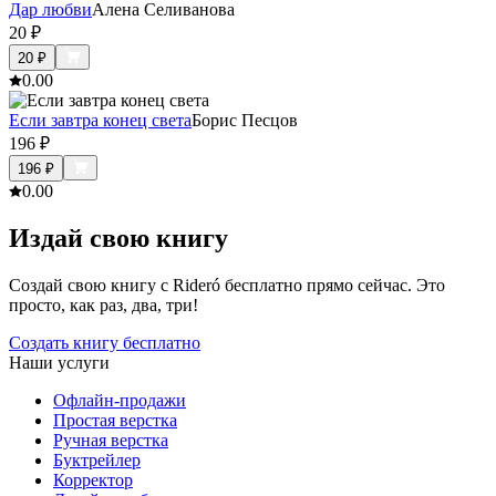
Дар любви
Алена Селиванова
20
₽
20
₽
0.0
0
Если завтра конец света
Борис Песцов
196
₽
196
₽
0.0
0
Издай свою книгу
Создай свою книгу с Rideró бесплатно прямо сейчас. Это
просто, как раз, два, три!
Создать книгу бесплатно
Наши услуги
Офлайн-продажи
Простая верстка
Ручная верстка
Буктрейлер
Корректор