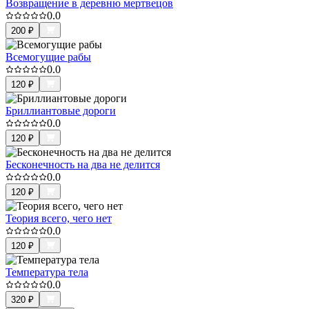
Возвращение в деревню мертвецов
0.0
200
₽
Всемогущие рабы
0.0
120
₽
Бриллиантовые дороги
0.0
120
₽
Бесконечность на два не делится
0.0
120
₽
Теория всего, чего нет
0.0
120
₽
Температура тела
0.0
320
₽