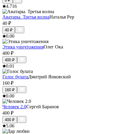
0
₽
4.7
16
Аватары. Третья волна
Наталья Рер
40
₽
40
₽
0.0
0
Этика уничтожения
Олег Ока
400
₽
400
₽
0.0
1
Голос булата
Дмитрий Янковский
160
₽
160
₽
0.0
0
Человек 2.0
Сергей Баранов
400
₽
400
₽
5.0
6