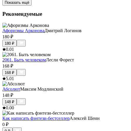
Показать ещё
Рекомендуемые
Афоризмы Арконова
Дмитрий Логинов
180
₽
180
₽
0.0
1
2061. Быть человеком
Лесли Форест
168
₽
168
₽
5.0
1
Абсолют
Максим Модлинский
148
₽
148
₽
0.0
0
Как написать фэнтези-бестселлер
Алексей Шеин
0
₽