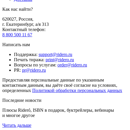
Как нас найти?
620027
,
Россия
,
г. Екатеринбург, а/я 313
Контактный телефон
:
8 800 500 11 67
Написать нам
Поддержка
:
support@ridero.ru
Печать тиража
:
print@ridero.ru
Вопросы по услугам
:
order@ridero.ru
PR
:
pr@ridero.ru
Предоставляя персональные данные по указанным
контактным данным, вы даёте своё согласие на условиях,
определенных
Политикой обработки персональных данных
Последние новости
Плюсы Rideró, ISBN в подарок, буктрейлеры, вебинары
и многое другое
Читать дальше