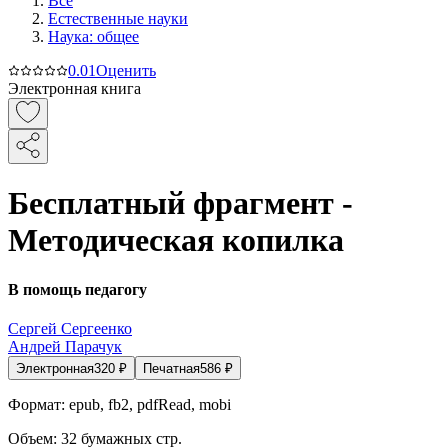
Все
Естественные науки
Наука: общее
0.0
1
Оценить
Электронная книга
Бесплатный фрагмент -
Методическая копилка
В помощь педагогу
Сергей Сергеенко
Андрей Парачук
Электронная
320
₽
Печатная
586
₽
Формат:
epub, fb2, pdfRead, mobi
Объем:
32
бумажных стр.