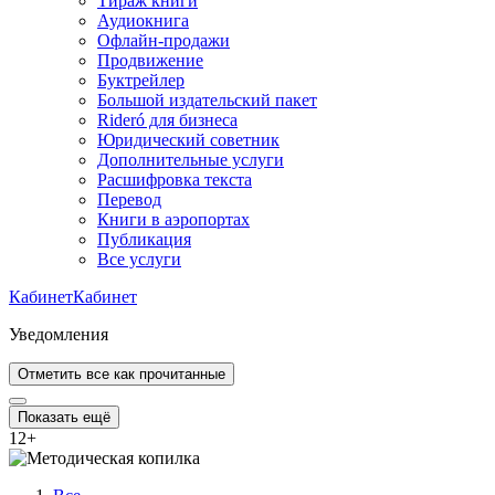
Тираж книги
Аудиокнига
Офлайн-продажи
Продвижение
Буктрейлер
Большой издательский пакет
Rideró для бизнеса
Юридический советник
Дополнительные услуги
Расшифровка текста
Перевод
Книги в аэропортах
Публикация
Все услуги
Кабинет
Кабинет
Уведомления
Отметить все как прочитанные
Показать ещё
12
+