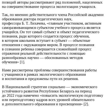
позиций авторы рассматривают ряд положений, нацеленных
на совершенствование процесса экологизации учащихся.
Так, по мнению действительного
член
а
Росси
йской академии
образования доктора педагогических наук,
профессора Б. Т. Лихачева, «главным участником, активным
саморазвивающимся субъектом учебного процесса является
учащийся. Он тот самый субъект и объект педагогического
познания, ради которого создается процесс обучения,
в котором
школьни
к вступает в субъект — объектные
отношения с окружающим миром. В процессе познания
в сознании ребенка совершается сложнейший процесс
отражения реальной действительности с помощью
разнообразных научно — обоснованных методов
обучения» [1].
Нами рассмотрены проблемы совершенствования работы
с учащимися в рамках экологического образования
и воспитания и предложены пути их решения.
В
Нацио
нальной стратегии социально — экономического
устойчивого развития Республики Беларусь на период
до 2022 года намечено «повысить экологическую подготовку
или переподготовку кадров всех уровней обязательного
и дополнительного образования и просвещения» [2].