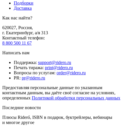
Подборки
Доставка
Как нас найти?
620027
,
Россия
,
г. Екатеринбург, а/я 313
Контактный телефон
:
8 800 500 11 67
Написать нам
Поддержка
:
support@ridero.ru
Печать тиража
:
print@ridero.ru
Вопросы по услугам
:
order@ridero.ru
PR
:
pr@ridero.ru
Предоставляя персональные данные по указанным
контактным данным, вы даёте своё согласие на условиях,
определенных
Политикой обработки персональных данных
Последние новости
Плюсы Rideró, ISBN в подарок, буктрейлеры, вебинары
и многое другое