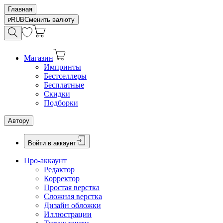
Главная
RUB
Сменить валюту
Магазин
Импринты
Бестселлеры
Бесплатные
Скидки
Подборки
Автору
Войти в аккаунт
Про-аккаунт
Редактор
Корректор
Простая верстка
Сложная верстка
Дизайн обложки
Иллюстрации