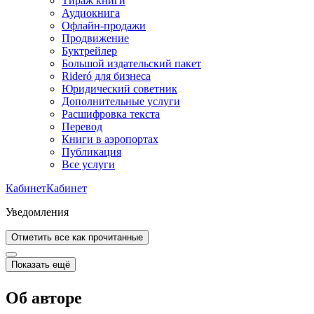
Тираж книги
Аудиокнига
Офлайн-продажи
Продвижение
Буктрейлер
Большой издательский пакет
Rideró для бизнеса
Юридический советник
Дополнительные услуги
Расшифровка текста
Перевод
Книги в аэропортах
Публикация
Все услуги
Кабинет
Кабинет
Уведомления
Отметить все как прочитанные
Показать ещё
Об авторе