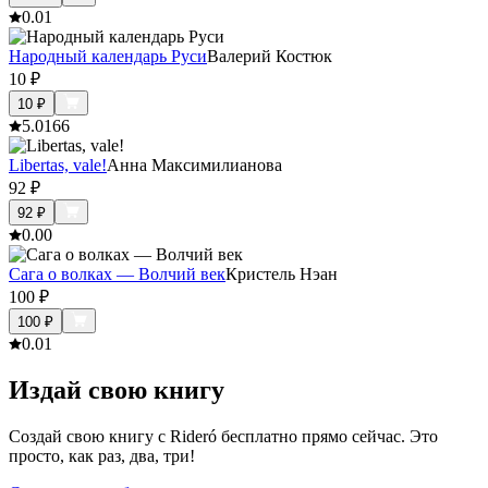
0.0
1
Народный календарь Руси
Валерий Костюк
10
₽
10
₽
5.0
166
Libertas, vale!
Анна Максимилианова
92
₽
92
₽
0.0
0
Сага о волках — Волчий век
Кристель Нэан
100
₽
100
₽
0.0
1
Издай свою книгу
Создай свою книгу с Rideró бесплатно прямо сейчас. Это
просто, как раз, два, три!