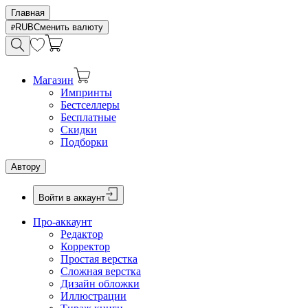
Главная
RUB
Сменить валюту
Магазин
Импринты
Бестселлеры
Бесплатные
Скидки
Подборки
Автору
Войти в аккаунт
Про-аккаунт
Редактор
Корректор
Простая верстка
Сложная верстка
Дизайн обложки
Иллюстрации