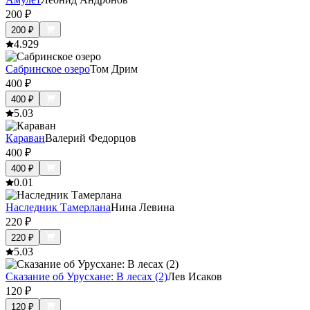
200
₽
200
₽
4.9
29
Сабринское озеро
Том Дрим
400
₽
400
₽
5.0
3
Караван
Валерий Федорцов
400
₽
400
₽
0.0
1
Наследник Тамерлана
Нина Левина
220
₽
220
₽
5.0
3
Сказание об Урусхане: В лесах (2)
Лев Исаков
120
₽
120
₽