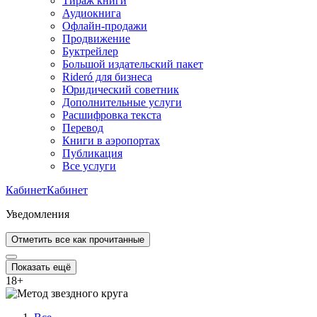
Тираж книги
Аудиокнига
Офлайн-продажи
Продвижение
Буктрейлер
Большой издательский пакет
Rideró для бизнеса
Юридический советник
Дополнительные услуги
Расшифровка текста
Перевод
Книги в аэропортах
Публикация
Все услуги
Кабинет
Кабинет
Уведомления
Отметить все как прочитанные
Показать ещё
18
+