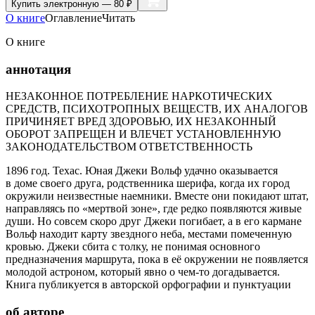
Купить
электронную — 80 ₽
О книге
Оглавление
Читать
О книге
аннотация
НЕЗАКОННОЕ ПОТРЕБЛЕНИЕ НАРКОТИЧЕСКИХ
СРЕДСТВ, ПСИХОТРОПНЫХ ВЕЩЕСТВ, ИХ АНАЛОГОВ
ПРИЧИНЯЕТ ВРЕД ЗДОРОВЬЮ, ИХ НЕЗАКОННЫЙ
ОБОРОТ ЗАПРЕЩЕН И ВЛЕЧЕТ УСТАНОВЛЕННУЮ
ЗАКОНОДАТЕЛЬСТВОМ ОТВЕТСТВЕННОСТЬ
1896 год. Техас. Юная Джеки Вольф удачно оказывается
в доме своего друга, родственника шерифа, когда их город
окружили неизвестные наемники. Вместе они покидают штат,
направляясь по «мертвой зоне», где редко появляются живые
души. Но совсем скоро друг Джеки погибает, а в его кармане
Вольф находит карту звездного неба, местами помеченную
кровью. Джеки сбита с толку, не понимая основного
предназначения маршрута, пока в её окружении не появляется
молодой астроном, который явно о чем-то догадывается.
Книга публикуется в авторской орфографии и пунктуации
об авторе