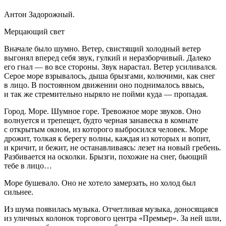
Антон Задорожный.
Мерцающий свет
Вначале было шумно. Ветер, свистящий холодный ветер
выгонял вперед себя звук, гулкий и неразборчивый. Далеко
его гнал — во все стороны. Звук нарастал. Ветер усиливался.
Серое море взрывалось, дыша брызгами, колючими, как снег
в лицо. В постоянном движении оно поднималось ввысь,
и так же стремительно ныряло не пойми куда — пропадая.
Город. Море. Шумное горе. Тревожное море звуков. Оно
волнуется и трепещет, будто черная занавеска в комнате
с открытым окном, из которого выбросился человек. Море
дрожит, толкая к берегу волны, каждая из которых и вопит,
и кричит, и бежит, не останавливаясь: лезет на новый гребень.
Разбивается на осколки. Брызги, похожие на снег, бьющий
тебе в лицо…
Море бушевало. Оно не хотело замерзать, но холод был
сильнее.
Из шума появилась музыка. Отчетливая музыка, доносящаяся
из уличных колонок торгового центра «Премьер». За ней шли,