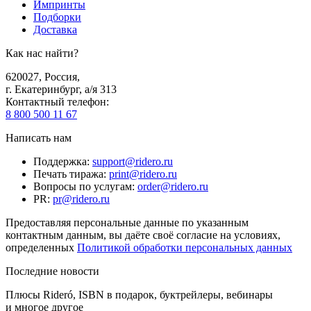
Импринты
Подборки
Доставка
Как нас найти?
620027
,
Россия
,
г. Екатеринбург, а/я 313
Контактный телефон
:
8 800 500 11 67
Написать нам
Поддержка
:
support@ridero.ru
Печать тиража
:
print@ridero.ru
Вопросы по услугам
:
order@ridero.ru
PR
:
pr@ridero.ru
Предоставляя персональные данные по указанным
контактным данным, вы даёте своё согласие на условиях,
определенных
Политикой обработки персональных данных
Последние новости
Плюсы Rideró, ISBN в подарок, буктрейлеры, вебинары
и многое другое