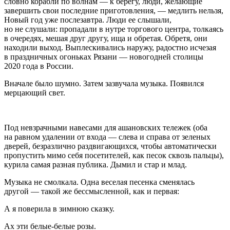
словно корабли по волнам — к берегу, люди, желающие
завершить свои последние приготовления, — медлить нельзя,
Новый год уже послезавтра. Люди ее слышали,
но не слушали: пропадали в нутре торгового центра, толкаясь
в очередях, мешая друг другу, ища и обретая. Обретя, они
находили выход. Выплескивались наружу, радостно исчезая
в праздничных огоньках Рязани — новогодней столицы
2020 года в
Росси
и.
Вначале было шумно. Затем зазвучала музыка. Появился
мерцающий свет.
Под невзрачными навесами для ашановских тележек (оба
на равном удалении от входа — слева и справа от зеленых
дверей, безразлично раздвигающихся, чтобы автоматически
пропустить мимо себя посетителей, как песок сквозь пальцы),
курил
а самая разная публика. Дымил и стар и млад.
Музыка не смолкала. Одна веселая песенка сменялась
другой — такой же бессмысленной, как и первая:
А я поверила в зимнюю сказку.
Ах эти белые-белые розы.