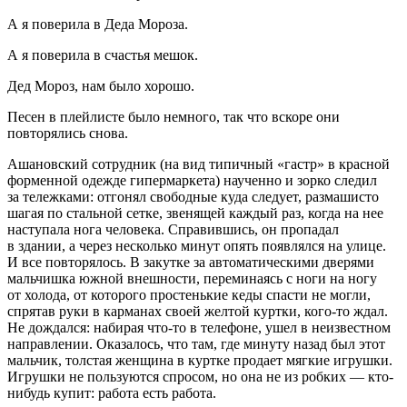
А я поверила в Деда Мороза.
А я поверила в счастья мешок.
Дед Мороз, нам было хорошо.
Песен в плейлисте было немного, так что вскоре они
повторялись снова.
Ашановский сотрудник (на вид типичный «гастр» в красной
форменной одежде гипермаркета) наученно и зорко следил
за тележками: отгонял свободные куда следует, размашисто
шагая по стальной сетке, звенящей каждый раз, когда на нее
наступала нога человека. Справившись, он пропадал
в здании, а через несколько минут опять появлялся на улице.
И все повторялось. В закутке за автоматическими дверями
мальчишка южной внешности, переминаясь с ноги на ногу
от холода, от которого простенькие кеды спасти не могли,
спрятав руки в карманах своей желтой куртки, кого-то ждал.
Не дождался: набирая что-то в телефоне, ушел в неизвестном
направлении. Оказалось, что там, где минуту назад был этот
мальчик, толстая женщина в куртке продает мягкие игрушки.
Игрушки не пользуются спросом, но она не из робких — кто-
нибудь купит: работа есть работа.