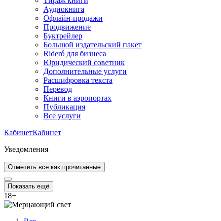
Тираж книги
Аудиокнига
Офлайн-продажи
Продвижение
Буктрейлер
Большой издательский пакет
Rideró для бизнеса
Юридический советник
Дополнительные услуги
Расшифровка текста
Перевод
Книги в аэропортах
Публикация
Все услуги
Кабинет
Кабинет
Уведомления
Отметить все как прочитанные
Показать ещё
18
+