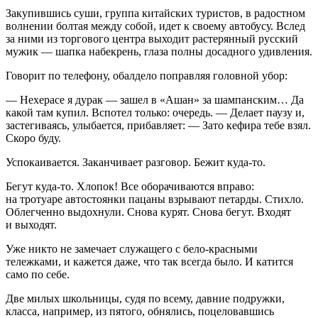
Закупившись суши, группа китайских туристов, в радостном
волнении болтая между собой, идет к своему автобусу. Вслед
за ними из торгового центра выходит растерянный русский
мужик — шапка набекрень, глаза полны досадного удивления.
Говорит по телефону, обалдело поправляя головной убор:
— Нехерасе я дурак — зашел в «Ашан» за
шампанск
им… Да
какой там купил. Вспотел только: очередь. — Делает паузу и,
застегиваясь, улыбается, прибавляет: — Зато кефира тебе взял.
Скоро буду.
Успокаивается. Заканчивает разговор. Бежит куда-то.
Бегут куда-то. Хлопок! Все оборачиваются вправо:
на тротуаре автостоянки пацаны взрывают петарды. Стихло.
Облегченно выдохнули. Снова курят. Снова бегут. Входят
и выходят.
Уже никто не замечает служащего с бело-красными
тележками, и кажется даже, что так всегда было. И катится
само по себе.
Две милых
школьни
цы, судя по всему, давние подружки,
класса, например, из пятого, обнялись, поцеловавшись