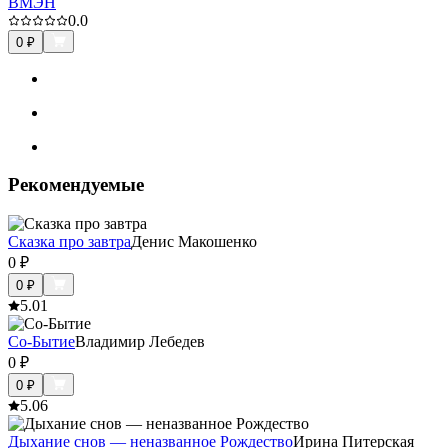
ВМЭН
0.0
0
₽
Рекомендуемые
Сказка про завтра
Денис Макошенко
0
₽
0
₽
5.0
1
Со-Бытие
Владимир Лебедев
0
₽
0
₽
5.0
6
Дыхание снов — неназванное Рождество
Ирина Питерская