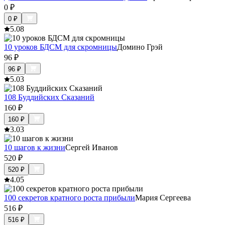
0
₽
0
₽
5.0
8
10 уроков БДСМ для скромницы
Домино Грэй
96
₽
96
₽
5.0
3
108 Буддийских Сказаний
160
₽
160
₽
3.0
3
10 шагов к жизни
Сергей Иванов
520
₽
520
₽
4.0
5
100 секретов кратного роста прибыли
Мария Сергеева
516
₽
516
₽