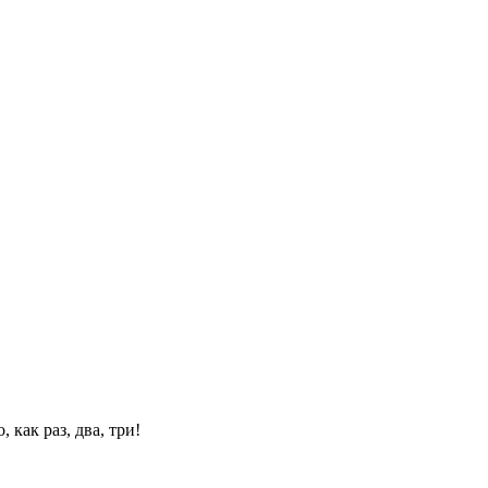
 как раз, два, три!