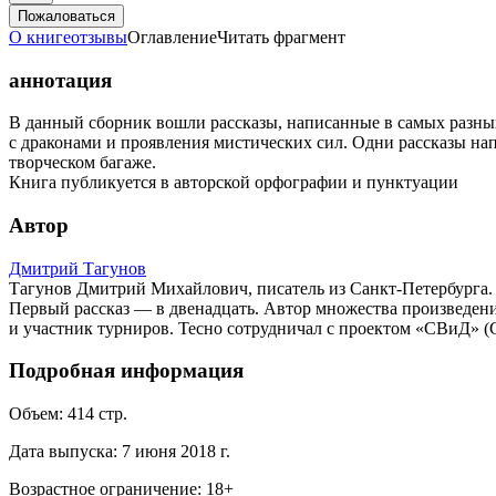
Пожаловаться
О книге
отзывы
Оглавление
Читать фрагмент
аннотация
В данный сборник вошли рассказы, написанные в самых разных
с драконами и проявления мистических сил. Одни рассказы на
творческом багаже.
Книга публикуется в авторской орфографии и пунктуации
Автор
Дмитрий Тагунов
Тагунов Дмитрий Михайлович, писатель из Санкт-Петербурга. Р
Первый рассказ — в двенадцать. Автор множества произведен
и участник турниров. Тесно сотрудничал с проектом «СВиД» (
Подробная информация
Объем:
414
стр.
Дата выпуска:
7 июня 2018 г.
Возрастное ограничение:
18
+