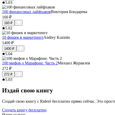
5.0
3
100 финансовых лайфхаков
Виктория Бондарева
160
₽
160
₽
5.0
2
10 фишек в маркетинге
Andrey Kuzmin
1400
₽
1400
₽
5.0
4
100 мифов о Марафоне. Часть 2
Михаил Журавлев
272
₽
272
₽
5.0
3
Издай свою книгу
Создай свою книгу с Rideró бесплатно прямо сейчас. Это просто,
Создать книгу бесплатно
Наши услуги