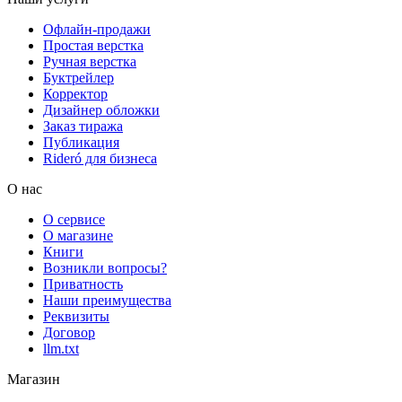
Офлайн-продажи
Простая верстка
Ручная верстка
Буктрейлер
Корректор
Дизайнер обложки
Заказ тиража
Публикация
Rideró для бизнеса
О нас
О сервисе
О магазине
Книги
Возникли вопросы?
Приватность
Наши преимущества
Реквизиты
Договор
llm.txt
Магазин