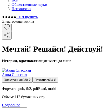
Все
Общественные науки
Психология
5.0
3
Оценить
Электронная книга
Мечтай! Решайся! Действуй!
Истории, вдохновляющие жить дальше
Анна Спасская
Электронная
280
₽
Печатная
634
₽
Формат:
epub, fb2, pdfRead, mobi
Объем:
112
бумажных стр.
Подробнее