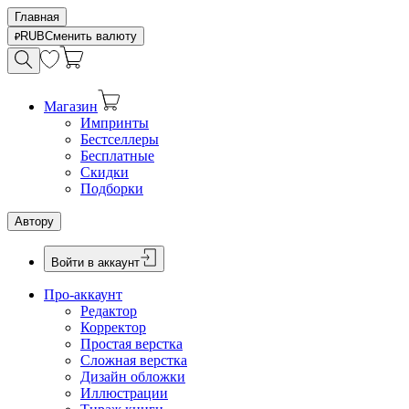
Главная
RUB
Сменить валюту
Магазин
Импринты
Бестселлеры
Бесплатные
Скидки
Подборки
Автору
Войти в аккаунт
Про-аккаунт
Редактор
Корректор
Простая верстка
Сложная верстка
Дизайн обложки
Иллюстрации