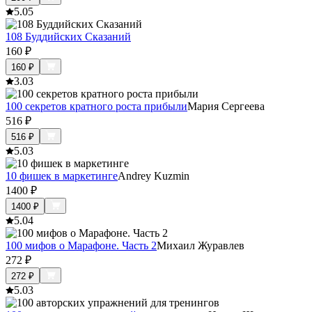
5.0
5
108 Буддийских Сказаний
160
₽
160
₽
3.0
3
100 секретов кратного роста прибыли
Мария Сергеева
516
₽
516
₽
5.0
3
10 фишек в маркетинге
Andrey Kuzmin
1400
₽
1400
₽
5.0
4
100 мифов о Марафоне. Часть 2
Михаил Журавлев
272
₽
272
₽
5.0
3