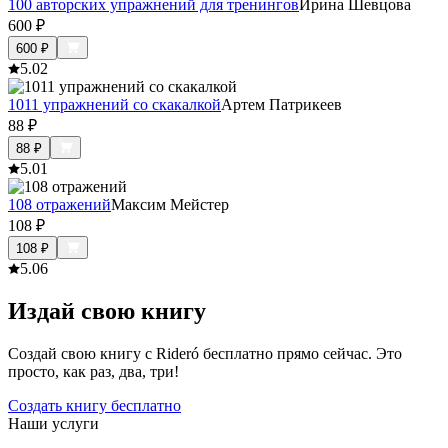
100 авторских упражнений для тренингов
Ирина Шевцова
600
₽
600
₽
5.0
2
1011 упражнений со скакалкой
Артем Патрикеев
88
₽
88
₽
5.0
1
108 отражений
Максим Мейстер
108
₽
108
₽
5.0
6
Издай свою книгу
Создай свою книгу с Rideró бесплатно прямо сейчас. Это
просто, как раз, два, три!
Создать книгу бесплатно
Наши услуги