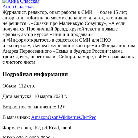
Анна Спасская
Журналист, редактор, опыт работы в СМИ — более 15 лет;
автор книг «Жизнь по моему сценарию: для тех, кто никак
не решится», «Сказки про Маленькую Совушку», «А если
получится. Про личный бренд, крутой текст и прямые
эфиры»; автор курсов «Пиши и продавай»
и «Информоткрытость в соцсетях и СМИ для НКО
и экспертов»; Лауреат журналистской премии Фонда апостола
Андрея Первозванного «Семья и будущее России»; мама
троих дочек; переехала из Сибири на море, в 40+ начав жизнь
с чистого листа.
Подробная информация
Объем:
112
стр.
Дата выпуска:
10 марта 2023 г.
Возрастное ограничение:
12
+
В магазинах:
Amazon
Ozon
Wildberries
ЛитРес
Формат:
epub, fb2, pdfRead, mobi