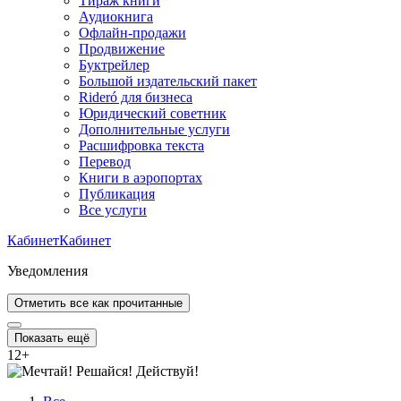
Тираж книги
Аудиокнига
Офлайн-продажи
Продвижение
Буктрейлер
Большой издательский пакет
Rideró для бизнеса
Юридический советник
Дополнительные услуги
Расшифровка текста
Перевод
Книги в аэропортах
Публикация
Все услуги
Кабинет
Кабинет
Уведомления
Отметить все как прочитанные
Показать ещё
12
+