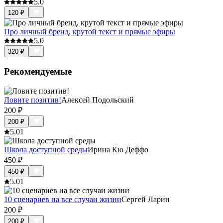
5.0
120
₽
Про личный бренд, крутой текст и прямые эфиры
5.0
320
₽
Рекомендуемые
Ловите позитив!
Алексей Подольский
200
₽
200
₽
5.0
1
Школа доступной среды
Ирина Кю Деффо
450
₽
450
₽
5.0
1
10 сценариев на все случаи жизни
Сергей Ларин
200
₽
200
₽