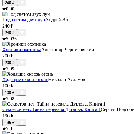
240
₽
0.0
0
Под светом двух лун
Андрей Эл
240
₽
240
₽
5.0
36
Хроники охотника
Александр Черниговский
200
₽
200
₽
5.0
9
Ходящие сквозь огонь
Николай Асламов
100
₽
100
₽
5.0
8
Секретов нет: Тайна перевала Дятлова. Книга 1
Сергей Подгор
196
₽
196
₽
5.0
1