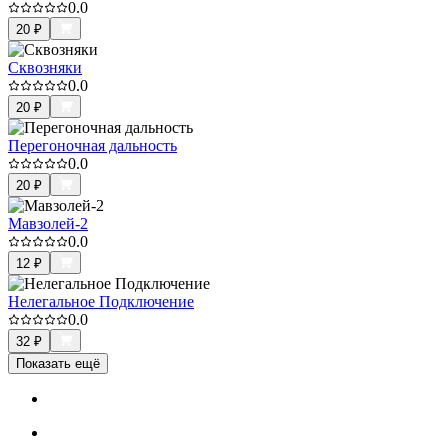
0.0
20
₽
Сквозняки
0.0
20
₽
Перегоночная дальность
0.0
20
₽
Мавзолей-2
0.0
12
₽
Нелегальное Подключение
0.0
32
₽
Показать ещё