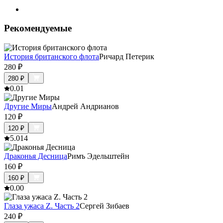
Рекомендуемые
История британского флота
Ричард Петерик
280
₽
280
₽
0.0
1
Другие Миры
Андрей Андрианов
120
₽
120
₽
5.0
14
Драконья Десница
Римъ Эдельштейн
160
₽
160
₽
0.0
0
Глаза ужаса Z. Часть 2
Сергей Зибаев
240
₽