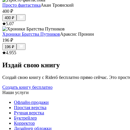
Просто фантастика
Акан Троянский
400
₽
400
₽
5.0
7
Хроники Братства Путников
Араксис Пронин
196
₽
196
₽
4.9
55
Издай свою книгу
Создай свою книгу с Rideró бесплатно прямо сейчас. Это просто,
Создать книгу бесплатно
Наши услуги
Офлайн-продажи
Простая верстка
Ручная верстка
Буктрейлер
Корректор
Дизайнер обложки