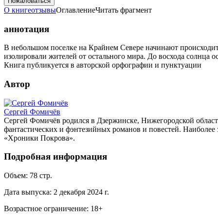
Пожаловаться
О книге
отзывы
Оглавление
Читать фрагмент
аннотация
В небольшом поселке на Крайнем Севере начинают происходить
изолировали жителей от остального мира. До восхода солнца ос
Книга публикуется в авторской орфографии и пунктуации
Автор
Сергей Фомичёв
Сергей Фомичёв родился в Дзержинске, Нижегородской области
фантастических и фэнтезийных романов и повестей. Наиболее 
«Хроники Покрова».
Подробная информация
Объем:
78
стр.
Дата выпуска:
2 декабря 2024 г.
Возрастное ограничение:
18
+