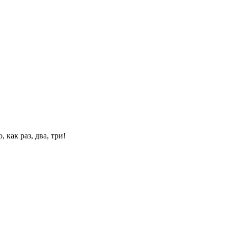
 как раз, два, три!