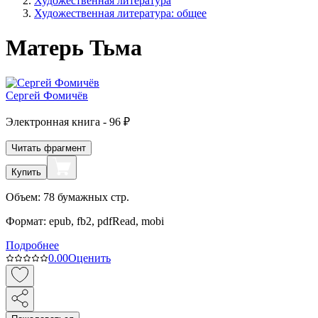
Художественная литература
Художественная литература: общее
Матерь Тьма
Сергей Фомичёв
Электронная
книга -
96 ₽
Читать фрагмент
Купить
Объем:
78
бумажных стр.
Формат:
epub, fb2, pdfRead, mobi
Подробнее
0.0
0
Оценить