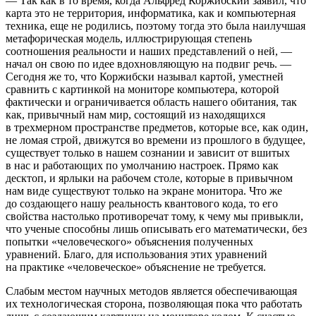
— Так как в то время, когда Альфред Коржибский заявил, что
карта это не территория, информатика, как и компьютерная
техника, еще не родились, поэтому тогда это была наилучшая
метафорическая модель, иллюстрирующая степень
соотношения реальности и наших представлений о ней, —
начал он свою по идее вдохновляющую на подвиг речь. —
Сегодня же то, что Коржибски называл картой, уместней
сравнить с картинкой на мониторе компьютера, которой
фактически и ограничивается область нашего обитания, так
как, привычный нам мир, состоящий из находящихся
в трехмерном пространстве предметов, которые все, как один,
не ломая строй, движутся во времени из прошлого в будущее,
существует только в нашем сознании и зависит от вшитых
в нас и работающих по умолчанию настроек. Прямо как
десктоп, и ярлыки на рабочем столе, которые в привычном
нам виде существуют только на экране монитора. Что же
до создающего нашу реальность квантового кода, то его
свойства настолько противоречат тому, к чему мы привыкли,
что ученые способны лишь описывать его математически, без
попытки «человеческого» объяснения полученных
уравнений. Благо, для использования этих уравнений
на практике «человеческое» объяснение не требуется.
Слабым местом научных методов является обеспечивающая
их технологическая сторона, позволяющая пока что работать