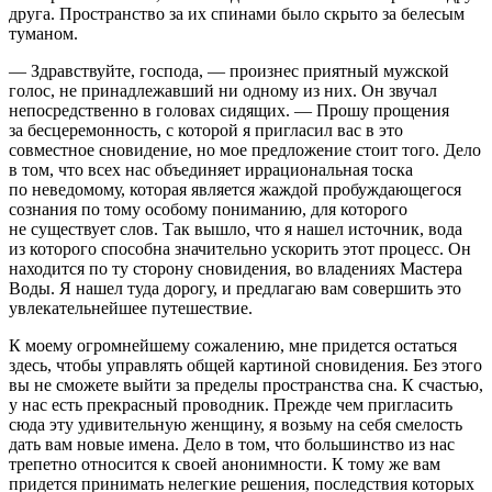
друга. Пространство за их спинами было скрыто за белесым
туманом.
— Здравствуйте, господа, — произнес приятный мужской
голос, не принадлежавший ни одному из них. Он звучал
непосредственно в головах сидящих. — Прошу прощения
за бесцеремонность, с которой я пригласил вас в это
совместное сновидение, но мое предложение стоит того. Дело
в том, что всех нас объединяет иррациональная тоска
по неведомому, которая является жаждой пробуждающегося
сознания по тому особому пониманию, для которого
не существует слов. Так вышло, что я нашел источник, вода
из которого способна значительно ускорить этот процесс. Он
находится по ту сторону сновидения, во владениях Мастера
Воды. Я нашел туда дорогу, и предлагаю вам совершить это
увлекательнейшее путешествие.
К моему огромнейшему сожалению, мне придется остаться
здесь, чтобы управлять общей картиной сновидения. Без этого
вы не сможете выйти за пределы пространства сна. К счастью,
у нас есть прекрасный проводник. Прежде чем пригласить
сюда эту удивительную женщину, я возьму на себя смелость
дать вам новые имена. Дело в том, что большинство из нас
трепетно относится к своей анонимности. К тому же вам
придется принимать нелегкие решения, последствия которых