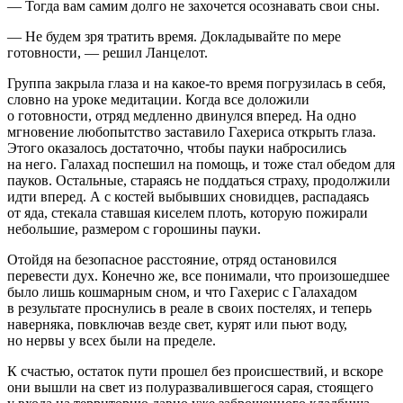
— Тогда вам самим долго не захочется осознавать свои сны.
— Не будем зря тратить время. Докладывайте по мере
готовности, — решил Ланцелот.
Группа закрыла глаза и на какое-то время погрузилась в себя,
словно на уроке медитации. Когда все доложили
о готовности, отряд медленно двинулся вперед. На одно
мгновение любопытство заставило Гахериса открыть глаза.
Этого оказалось достаточно, чтобы пауки набросились
на него. Галахад поспешил на помощь, и тоже стал обедом для
пауков. Остальные, стараясь не поддаться страху, продолжили
идти вперед. А с костей выбывших сновидцев, распадаясь
от яда, стекала ставшая киселем плоть, которую пожирали
небольшие, размером с горошины пауки.
Отойдя на безопасное расстояние, отряд остановился
перевести дух. Конечно же, все понимали, что произошедшее
было лишь кошмарным сном, и что Гахерис с Галахадом
в результате проснулись в реале в своих постелях, и теперь
наверняка, повключав везде свет, курят или пьют воду,
но нервы у всех были на пределе.
К счастью, остаток пути прошел без происшествий, и вскоре
они вышли на свет из полуразвалившегося сарая, стоящего