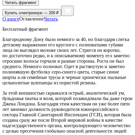
Читать фрагмент
Купить
электронную — 200 ₽
О книге
Оглавление
Читать
Бесплатный фрагмент
Благородному Дону было немного за 40, но благодаря слегка
детскому выражению его круглого с полноватыми губами
лица он выглядел моложе своих лет. Стригся он коротко,
но достаточно редко, и к описываемому моменту его заметно
отросшие волосы торчали в разные стороны. Роста он был
среднего. Немного полноват. Одет в растянутую и заметно
полинявшую футболку серо-синего цвета, старые синие
шорты а-ля семейные трусы и черные хронически пыльные
цельнолитые шлепанцы из пористой резины.
За этой внешностью скрывался острый, аналитический ум,
бульдожья хватка и воля, которой позавидовали бы даже герои
Джека Лондона. Благодаря этим качествам он уже более пяти
лет занимал должность руководителя южно
росси
йского
сектор
а Главной Санитарной Инспекции (ГСИ), которая была
создана сразу же после Второй мировой войны в качестве
надгосударственного органа, контролирующего человечество
с целью пресечения глобально опасной деятельности людей