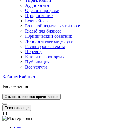
Тираж книги
Аудиокнига
Офлайн-продажи
Продвижение
Буктрейлер
Большой издательский пакет
Rideró для бизнеса
Юридический советник
Дополнительные услуги
Расшифровка текста
Перевод
Книги в аэропортах
Публикация
Все услуги
Кабинет
Кабинет
Уведомления
Отметить все как прочитанные
Показать ещё
18
+