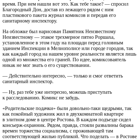
время. При нем нашли вот это. Как тебе такое? — спросил
Благородный Дон, достав из лежащего рядом с ним
пластикового пакета журнал комиксов и передав его
санитарному инспектору.
На обложке был нарисован Памятник Неизвестному
Неизвестному — этакое трехмерное пятно Роршаха,
установленное в этом году на площади перед головным
зданием Инспекции в Мелиополисе или городе городов, так
как каждый город на нашем уровне реальности является лишь
одной из множества его граней. По идее, комиксоваятель
никак не мог знать о его существовании.
— Действительно интересно, — только и смог ответить
санитарный инспектор.
— Ну, раз тебе уже интересно, можешь приступать
к расследованию. Комикс не забудь.
«Родительские подачки» были довольно-таки щедрыми, так
как покойный художник жил в двухкомнатной квартире
в элитном доме в центре Ростова. В каждом подъезде сидел
консьерж-охранник. Рядом, правда, стояли развалины барака
времен торжества социализма, с проживающей там
соответствующей жилью публикой. Что поделать — в Ростове