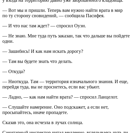
у входа на территорию давно уже заброшенного кладбища.
— Вот мы и пришли. Теперь вам нужно найти врата в мир
по ту сторону сновидений, — сообщила Пасифея.
— И что нас там ждет? — спросил Оуэн.
— Не знаю. Мне туда путь заказан, так что дальше вы пойдете
одни.
— Зашибись! И как нам искать дорогу?
— Там вы будете знать что делать.
— Откуда?
— Ниоткуда. Там — территория изначального знания. И еще,
перейдя туда, вы не проснетесь, если вас убьют.
— Ладно, — как нам найти врата? — спросил Ланцелот.
— Слушайте намерение. Оно подскажет, а если нет,
просыпайтесь, иначе пропадете.
Сказав это, она исчезла в лучах солнца.
Санитарный инспектор читал медленно, вглядываясь чуть ли