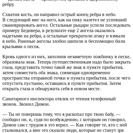
ребру.
Схватив кость, он направил острый конец ребра в небо.
В следующий миг на него, как на пику налетел не успевший
сманеврировать ангел. Остальные рыцари успели последовать
примеру Бедивера, в результате еще 2 ангела оказались
надетыми на ребра, а остальные прекратили атаку и взмыли
в небо. Раненые ангелы злобно шипели и беспомощно били
крыльями о песок.
Кровь одного из них, заполнив незаметную ложбинку в песке,
образовала знак. Теперь путешественникам надо было закрыть
глаза, представить точно такой же знак в пункте прибытия,
затем совместить оба знака, совмещая одновременно
пространства отправной точки и пункта прибытия, после чего
отпустить пустыню, оставшись в пункте прибытия. Затем
открыть глаза и обнаружить себя в новом месте.
Санитарного инспектора отвлек от чтения телефонный
звонок. Звонил Димон.
— Ты не поверишь тому, что я раскопал про твою бабу, —
сообщил он, и, судя по возбуждению, с которым он говорил,
Димон сам с трудом в это верил. — Как говорят те, кто с ней
сталкивался, а мне это сказали люди, которые не станут зря