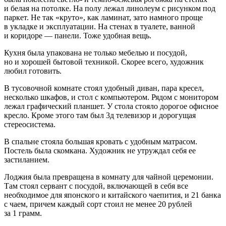
и белая на потолке. На полу лежал линолеум с рисунком под
паркет. Не так «круто», как ламинат, зато намного проще
в укладке и эксплуатации. На стенах в туалете, ванной
и коридоре — панели. Тоже удобная вещь.
Кухня была упакована не только мебелью и посудой,
но и хорошей бытовой техникой. Скорее всего, художник
любил готовить.
В тусовочной комнате стоял удобный диван, пара кресел,
несколько шкафов, и стол с компьютером. Рядом с монитором
лежал графический планшет. У стола стояло дорогое офисное
кресло. Кроме этого там был 3д телевизор и дорогущая
стереосистема.
В спальне стояла большая кровать с удобным матрасом.
Постель была скомкана. Художник не утруждал себя ее
застиланием.
Лоджия была превращена в комнату для чайной церемонии.
Там стоял сервант с посудой, включающей в себя все
необходимое для японского и китайского чаепития, и 21 банка
с чаем, причем каждый сорт стоил не менее 20 рублей
за 1 грамм.