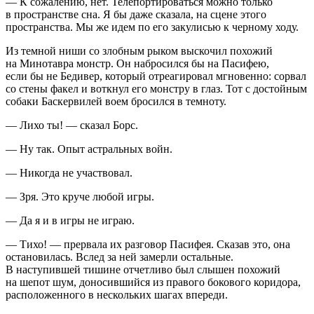
— К сожалению, нет. Телепортироваться можно только
в пространстве сна. Я бы даже сказала, на сцене этого
пространства. Мы же идем по его закулисью к черному ходу.
Из темной ниши со злобным рыком выскочил похожий
на Минотавра монстр. Он набросился бы на Пасифею,
если бы не Бедивер, который отреагировал мгновенно: сорвал
со стены факел и воткнул его монстру в глаз. Тот с достойным
собаки Баскервилей воем бросился в темноту.
— Лихо ты! — сказал Борс.
— Ну так. Опыт астральных войн.
— Никогда не участвовал.
— Зря. Это круче любой игры.
— Да я и в игры не играю.
— Тихо! — прервала их разговор Пасифея. Сказав это, она
остановилась. Вслед за ней замерли остальные.
В наступившей тишине отчетливо был слышен похожий
на шепот шум, доносившийся из правого бокового коридора,
расположенного в нескольких шагах впереди.