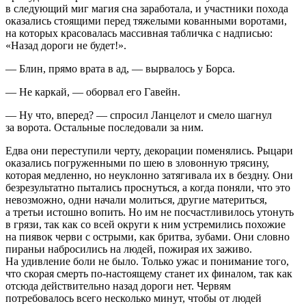
в следующий миг магия сна заработала, и участники похода
оказались стоящими перед тяжелыми кованными воротами,
на которых к
расов
алась массивная табличка с надписью:
«Назад дороги не будет!».
— Блин, прямо врата в ад, — вырвалось у Борса.
— Не каркай, — оборвал его Гавейн.
— Ну что, вперед? — спросил Ланцелот и смело шагнул
за ворота. Остальные последовали за ним.
Едва они переступили черту, декорации поменялись. Рыцари
оказались погруженными по шею в зловонную трясину,
которая медленно, но неуклонно затягивала их в бездну. Они
безрезультатно пытались проснуться, а когда поняли, что это
невозможно, одни начали молиться, другие материться,
а третьи истошно вопить. Но им не посчастливилось утонуть
в грязи, так как со всей округи к ним устремились похожие
на пиявок черви с острыми, как
бритв
а, зубами. Они словно
пираньи набросились на людей, пожирая их заживо.
На удивление боли не было. Только ужас и понимание того,
что скорая смерть по-настоящему станет их финалом, так как
отсюда действительно назад дороги нет. Червям
потребовалось всего несколько минут, чтобы от людей