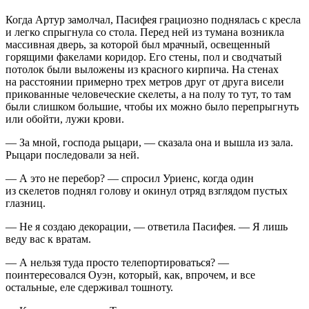
Когда Артур замолчал, Пасифея грациозно поднялась с кресла
и легко спрыгнула со стола. Перед ней из тумана возникла
массивная дверь, за которой был мрачный, освещенный
горящими факелами коридор. Его стены, пол и сводчатый
потолок были выложены из красного кирпича. На стенах
на расстоянии примерно трех метров друг от друга висели
прикованные человеческие скелеты, а на полу то тут, то там
были слишком большие, чтобы их можно было перепрыгнуть
или обойти, лужи крови.
— За мной, господа рыцари, — сказала она и вышла из зала.
Рыцари последовали за ней.
— А это не перебор? — спросил Уриенс, когда один
из скелетов поднял голову и окинул отряд взглядом пустых
глазниц.
— Не я создаю декорации, — ответила Пасифея. — Я лишь
веду вас к вратам.
— А нельзя туда просто телепортироваться? —
поинтересовался Оуэн, который, как, впрочем, и все
остальные, еле сдерживал тошноту.