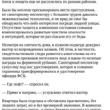
блеск и нищета еще не расселились по разным районам.
Было бы неплохо просканировать место преступления,
но санитарному инспектору с большим трудом давались
межпиксельные технологии, и он вряд ли смог бы
обнаружить что-либо интересное посреди людной улицы.
Отсутствие таланта к изменению состояния сознания
компенсировалось развитым чувством опасности
и интуицией, которые не раз спасали его от беды.
Несмотря на элитность дома, в нужном подъезде дежурил
вахтер из возрожденных казаков. Об этом, в частности,
свидетельствовали следы развитого
алкогол
изма на его
лишенном признаков интеллекта лице и какие-то нелепые
награды на форменной рубашке. Санитарный инспектор
сунул ему под нос удостоверение, которое в сознании
охранника трансформировалось в удостоверение
офицера ФСБ.
— Где лифт? — спросил он.
— Прямо и направо, — услужливо ответил вахтер.
Квартира была отделана и обставлена прагматично, без
лишних затрат, но и без чрезмерной экономии. В комнатах
была поклеена светло- и темно-бежевая рогожка на стенах