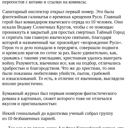
перепостов с котами и ссылки на комиксы.
Санитарный инспектор открыл первый номер. Это была
фэнтезийная галиматья о временах крещения Руси. Главный
герой был командиром языческого отряда из 10 человек. Они
искали Ведьму Солнечных Кругов, чтобы с ее помощью
проникнуть в закрытый для простых смертных Тайный Город
и спрятать там главную языческую святыню, благодаря
которой в назначенный час произойдет «возрождение Руси».
Герои то и дело попадали в передряги, совершали подвиги
и кромсали врагов по сотне за раз. Было удивительно, как,
сражаясь с такими умельцами, христианам удалось выиграть
войну. Разумеется, язычники все, как на подбор, отличались
храбростью и благородством. Что же до христиан, то они
были показаны любителями убийств, пыток, грабежей
и из
насил
ований. То есть, в отличие от язычников, выглядели
вполне реалистично.
Бумажный журнал был первым номером фантастического
романа в картинках, сюжет которого тоже не отличался
вкусом и оригинальностью:
Некий гениальный до идиотизма ученый собрал группу
из 10 безбашенных парней.