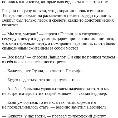
остались одни кости, которые навсегда остались в трясине…
Рыцари не сразу поняли, что декорации вновь изменились.
Теперь они лежали на раскаленном песке посреди пустыни.
Вокруг был только песок и скелеты каких-то доисторических
гигантов.
— Мы что, умерли? — спросил Гавейн, и в следующую
секунду к нему и к другим рыцарям пришло понимание того,
что они пересекли черту, а пожирание червями их плоти было
символичным сжиганием за собой мостов.
— Все целы? — спросил Ланцелот. Он еще не пришел толком
в себя после перенесенного стресса.
— Кажется, нет Оуэна, — ответил Персифаль.
— Будем надеяться, что он вернулся в тело.
— А я бы с большим удовольствием надеялся на то, что мы
не встретим здесь этих тварей живьем, — сказал Бедивер.
— Если уж бояться, то не их, а тех, чьим кормом им
не посчастливилось стать, — резонно заметил Персифаль.
— Кажется, у нас гости, — прервал философский диспут