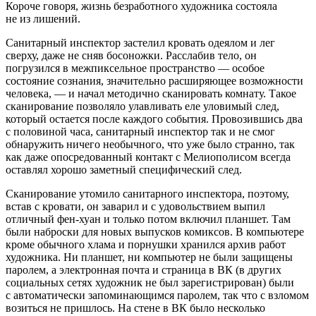
Короче говоря, жизнь безработного художника состояла
не из лишений.
Санитарный инспектор застелил кровать одеялом и лег
сверху, даже не сняв босоножки. Расслабив тело, он
погрузился в межпиксельное пространство — особое
состояние сознания, значительно расширяющее возможности
человека, — и начал методично сканировать комнату. Такое
сканирование позволяло улавливать еле уловимый след,
который остается после каждого события. Провозившись два
с поло
вино
й часа, санитарный инспектор так и не смог
обнаружить ничего необычного, что уже было странно, так
как даже опосредованный контакт с Мелиополисом всегда
оставлял хорошо заметный специфический след.
Сканирование утомило санитарного инспектора, поэтому,
встав с кровати, он заварил и с удовольствием выпил
отличный фен-хуан и только потом включил планшет. Там
были наброски для новых выпусков комиксов. В компьютере
кроме обычного хлама и порнушки хранился архив работ
художника. Ни планшет, ни компьютер не были защищены
паролем, а электронная почта и страница в ВК (в других
социальных сетях художник не был зарегистрирован) были
с автоматически запоминающимся паролем, так что с взломом
возиться не пришлось. На стене в ВК было несколько