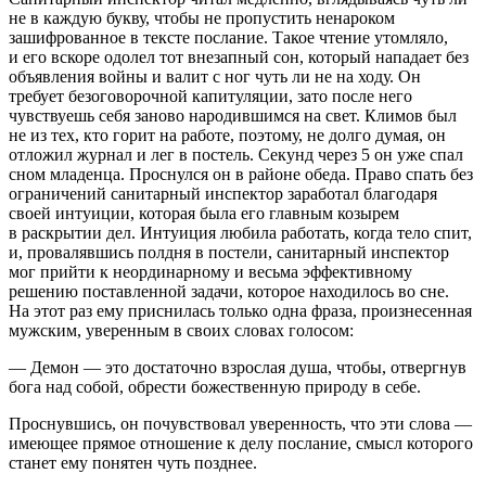
не в каждую букву, чтобы не пропустить ненароком
зашифрованное в тексте послание. Такое чтение утомляло,
и его вскоре одолел тот внезапный сон, который нападает без
объявления войны и валит с ног чуть ли не на ходу. Он
требует безоговорочной капитуляции, зато после него
чувствуешь себя заново народившимся на свет. Климов был
не из тех, кто горит на работе, поэтому, не долго думая, он
отложил журнал и лег в постель. Секунд через 5 он уже спал
сном младенца. Проснулся он в районе обеда. Право спать без
ограничений санитарный инспектор заработал благодаря
своей интуиции, которая была его главным козырем
в раскрытии дел. Интуиция любила работать, когда тело спит,
и, провалявшись полдня в постели, санитарный инспектор
мог прийти к неординарному и весьма эффективному
решению поставленной задачи, которое находилось во сне.
На этот раз ему приснилась только одна фраза, произнесенная
мужским, уверенным в своих словах голосом:
— Демон — это достаточно взрослая душа, чтобы, отвергнув
бога над собой, обрести божественную природу в себе.
Проснувшись, он почувствовал уверенность, что эти слова —
имеющее прямое отношение к делу послание, смысл которого
станет ему понятен чуть позднее.