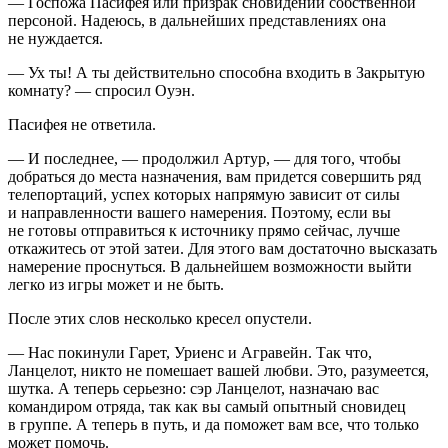
— Госпожа Пасифея или призрак сновидений собственной
персоной. Надеюсь, в дальнейших представлениях она
не нуждается.
— Ух ты! А ты действительно способна входить в Закрытую
комнату? — спросил Оуэн.
Пасифея не ответила.
— И последнее, — продолжил Артур, — для того, чтобы
добраться до места назначения, вам придется совершить ряд
телепортаций, успех которых напрямую зависит от силы
и направленности вашего намерения. Поэтому, если вы
не готовы отправиться к источнику прямо сейчас, лучше
откажитесь от этой затеи. Для этого вам достаточно высказать
намерение проснуться. В дальнейшем возможности выйти
легко из игры может и не быть.
После этих слов несколько кресел опустели.
— Нас покинули Гарет, Уриенс и Агравейн. Так что,
Ланцелот, никто не помешает вашей любви. Это, разумеется,
шутка. А теперь серьезно: сэр Ланцелот, назначаю вас
командиром отряда, так как вы самый опытный сновидец
в группе. А теперь в путь, и да поможет вам все, что только
может помочь.