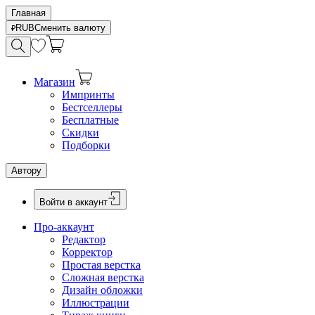
Главная
RUB
Сменить валюту
Магазин
Импринты
Бестселлеры
Бесплатные
Скидки
Подборки
Автору
Войти в аккаунт
Про-аккаунт
Редактор
Корректор
Простая верстка
Сложная верстка
Дизайн обложки
Иллюстрации