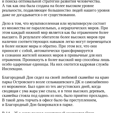
и поиска оптимальной стратегии развития человечества.
А так как она была создана на более высоком уровне
реальности, подавляющее большинство людей нашего уровня
даже не догадывается о ее существовании.
Дело в том, что мультивселенная или мультиверсум состоит
из множества не параллельных, а иерархических миров. При
этом каждый нижний мир является как бы отражением более
высшего. В результате обитатели более высоких миров при
наличии соответствующих навыков легко могут перемещаться
в более низкие миры и обратно. При этом все, что они
приносят с собой, автоматически трансформируется
в сознании жителей нижних миров в привычные для них
отражения. Проникнуть в более высокий мир способны лишь
особо одаренные единицы. На них охотится кадровая служба
Инспекции.
Благородный Дон сидел на своей любимой скамейке на краю
парка Островского возле сельмашевского ДК и самозабвенно
ел мороженое. Был один из тех августовских дней, когда
сводящая с ума жара уже спала, и в тени высоких деревьев,
скамейка стояла под одним из них, было приятно прохладно.
В такой день торчать в офисе было бы преступлением,
и Благородный Дон базировался в парке.