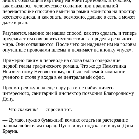
лишь с создающим картинку на мониторе кодом. К счастью,
как оказалось, человеческое сознание при правильной
перенастройке способно выйти за рамки монитора на простор
жесткого диска, и как знать, возможно, дальше в сеть, а может
даже в реал.
Разумеется, именно он нашел способ, как это сделать, и теперь
предлагает им совершить путешествие за пределы реального
мира. Они соглашаются. После чего он надевает им на головы
опутанные проводами шлемы и нажимает на кнопку «пуск».
Примерно таким в переводе на слова было содержание
первой главы графического романа. Что же до Памятника
Неизвестному Неизвестному, он был эмблемой компании
ученого и стоял у входа в ее центральный офис.
Просмотрев журнал еще пару раз и не найдя ничего
интересного, санитарный инспектор позвонил Благородному
Дону.
— Что скажешь? — спросил тот.
— Думаю, нужно бумажный комикс отдать на растерзание
нашим любителям шарад. Пусть ищут подсказки в духе Дэна
Брауна.