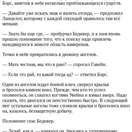
Борс, заметив в небе несколько приближающихся существ.
— Давайте уже искать знак и валить отсюда, — предложил
Ланцелот, которому с каждой секундой нравилось там все
меньше.
— Знать бы еще где, — пробурчал Бедивер, и к ним вновь
пришло понимание того, что к поиску надо привлечь
находящуюся в животе область намерения.
Точки в небе превратились в дюжину ангелов.
— Мать честная, мы что в раю? — спросил Гавейн.
— Если это рай, то какой тогда ад? — ответил Борс.
Один из ангелов издал боевой клич, свернул крылья
и бросился камнем вниз. Прежде, чем кто-то успел
опомниться, он схватил когтями Увейна и взмыл вверх. Надо
сказать, что двигался он неестественно быстро. В следующий
миг остальные ангелы тоже сложили крылья и бросились вниз
на, казалось, беззащитную добычу.
Положение спас Бедивер.
— Делай, как я, — крикнул он, бросаясь к здоровенному