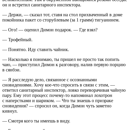
он и встретил санитарного инспектора.
— Держи, — сказал тот, ставя на стол прихваченный в доме
покойника пакет со сторублевым (за 1 грамм) тигуанинем.
— Ого! — оценил Димон подарок. — Где взял?
— Трофейный.
— Понятно. Иду ставить чайник.
— Насколько я понимаю, ты пришел не просто так попить
чаю, — приступил Димон к разговору, налив первую порцию
в сянбэи.
— Я расследую дело, связанное с осознанными
сновидениями. Хочу кое-что спросить в связи с этим, —
ответил санитарный инспектор, ловко переворачивая чайную
пару. Ему этот процесс почему-то напоминал лохотрон
с наперстками и шариком. — Что ты знаешь о призраке
сновидения? — спросил он, когда Димон чуть заметно
кивнул.
— Смотря кого ты имеешь в виду.