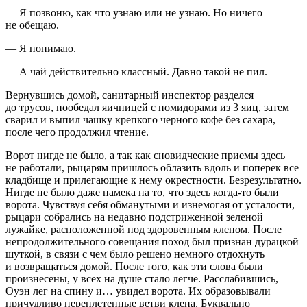
— Я позвоню, как что узнаю или не узнаю. Но ничего
не обещаю.
— Я понимаю.
— А чай действительно классный. Давно такой не пил.
Вернувшись домой, санитарный инспектор разделся
до трусов, пообедал яичницей с помидорами из 3 яиц, затем
сварил и выпил чашку крепкого черного кофе без сахара,
после чего продолжил чтение.
Ворот нигде не было, а так как сновидческие приемы здесь
не работали, рыцарям пришлось облазить вдоль и поперек все
кладбище и прилегающие к нему окрестности. Безрезультатно.
Нигде не было даже намека на то, что здесь когда-то были
ворота. Чувствуя себя обманутыми и изнемогая от усталости,
рыцари собрались на недавно подстриженной зеленой
лужайке, расположенной под здоровенным кленом. После
непродолжительного совещания поход был признан дурацкой
шуткой, в связи с чем было решено немного отдохнуть
и возвращаться домой. После того, как эти слова были
произнесены, у всех на душе стало легче. Расслабившись,
Оуэн лег на спину и… увидел ворота. Их образовывали
причудливо переплетенные ветви клена. Буквально