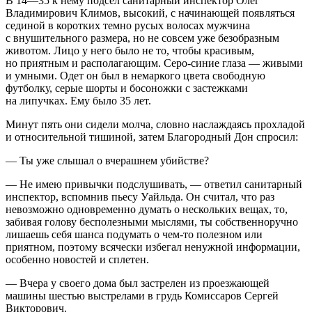
В 14—35 к нему подсел санитарный инспектор Олег
Владимирович Климов, высокий, с начинающей появляться
сединой в коротких темно русых волосах мужчина
с внушительного размера, но не совсем уже безобразным
животом. Лицо у него было не то, чтобы красивым,
но приятным и располагающим. Серо-синие глаза — живыми
и умными. Одет он был в немаркого цвета свободную
футболку, серые шорты и босоножки с застежками
на липучках. Ему было 35 лет.
Минут пять они сидели молча, словно наслаждаясь прохладой
и относительной тишиной, затем Благородный Дон спросил:
— Ты уже слышал о вчерашнем убийстве?
— Не имею привычки подслушивать, — ответил санитарный
инспектор, вспомнив пьесу Уайльда. Он считал, что раз
невозможно одновременно думать о нескольких вещах, то,
забивая голову бесполезными мыслями, ты собственноручно
лишаешь себя шанса подумать о чем-то полезном или
приятном, поэтому всячески избегал ненужной информации,
особенно новостей и сплетен.
— Вчера у своего дома был застрелен из проезжающей
машины шестью
выстрел
ами в грудь Комиссаров Сергей
Викторович.