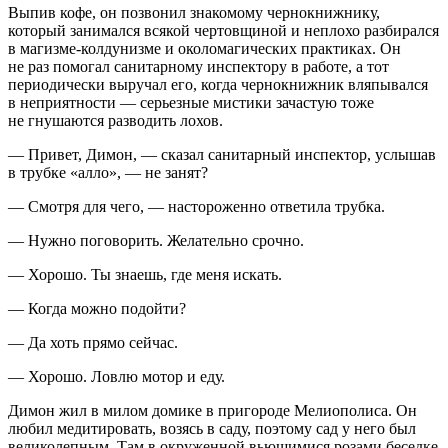
Выпив кофе, он позвонил знакомому чернокнижнику,
который занимался всякой чертовщиной и неплохо разбирался
в магизме-колдунизме и околомагических практиках. Он
не раз помогал санитарному инспектору в работе, а тот
периодически выручал его, когда чернокнижник вляпывался
в неприятности — серьезные мистики зачастую тоже
не гнушаются разводить лохов.
— Привет, Димон, — сказал санитарный инспектор, услышав
в трубке «алло», — не занят?
— Смотря для чего, — настороженно ответила трубка.
— Нужно поговорить. Желательно срочно.
— Хорошо. Ты знаешь, где меня искать.
— Когда можно подойти?
— Да хоть прямо сейчас.
— Хорошо. Ловлю мотор и еду.
Димон жил в милом домике в пригороде Мелиополиса. Он
любил медитировать, возясь в саду, поэтому сад у него был
великолепным. Там в окруженной вьющимися розами беседке