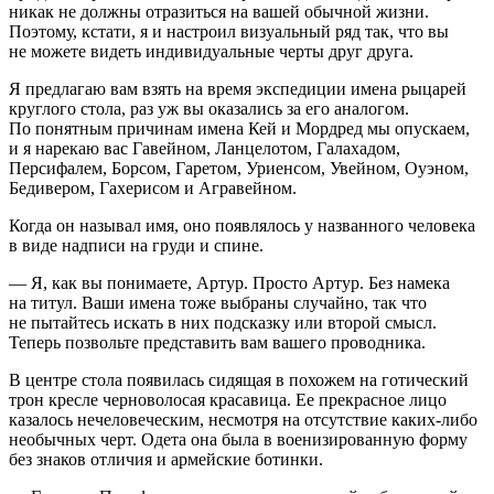
никак не должны отразиться на вашей обычной жизни.
Поэтому, кстати, я и настроил визуальный ряд так, что вы
не можете видеть индивидуальные черты друг друга.
Я предлагаю вам взять на время экспедиции имена рыцарей
круглого стола, раз уж вы оказались за его аналогом.
По понятным причинам имена Кей и Мордред мы опускаем,
и я нарекаю вас Гавейном, Ланцелотом, Галахадом,
Персифалем, Борсом, Гаретом, Уриенсом, Увейном, Оуэном,
Бедивером, Гахерисом и Агравейном.
Когда он называл имя, оно появлялось у названного человека
в виде надписи на груди и спине.
— Я, как вы понимаете, Артур. Просто Артур. Без намека
на титул. Ваши имена тоже выбраны случайно, так что
не пытайтесь искать в них подсказку или второй смысл.
Теперь позвольте представить вам вашего проводника.
В центре стола появилась сидящая в похожем на готический
трон кресле черноволосая красавица. Ее прекрасное лицо
казалось нечеловеческим, несмотря на отсутствие каких-либо
необычных черт. Одета она была в военизированную форму
без знаков отличия и армейские ботинки.