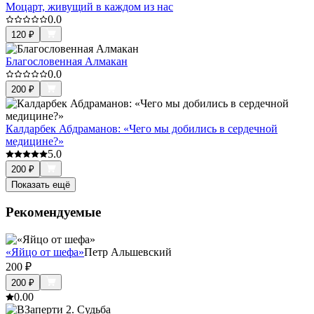
Моцарт, живущий в каждом из нас
0.0
120
₽
Благословенная Алмакан
0.0
200
₽
Калдарбек Абдраманов: «Чего мы добились в сердечной
медицине?»
5.0
200
₽
Показать ещё
Рекомендуемые
«Яйцо от шефа»
Петр Альшевский
200
₽
200
₽
0.0
0