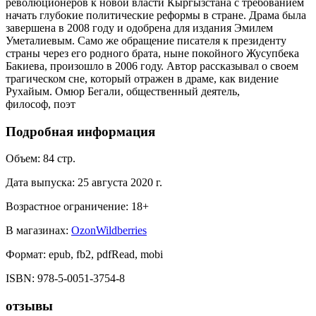
революционеров к новой власти Кыргызстана с требованием
начать глубокие политические реформы в стране. Драма была
завершена в 2008 году и одобрена для издания Эмилем
Уметалиевым. Само же обращение писателя к президенту
страны через его родного брата, ныне покойного Жусупбека
Бакиева, произошло в 2006 году. Автор рассказывал о своем
трагическом сне, который отражен в драме, как видение
Рухайым. Омюр Бегали, общественный деятель,
философ, поэт
Подробная информация
Объем:
84
стр.
Дата выпуска:
25 августа 2020 г.
Возрастное ограничение:
18
+
В магазинах:
Ozon
Wildberries
Формат:
epub, fb2, pdfRead, mobi
ISBN:
978-5-0051-3754-8
отзывы