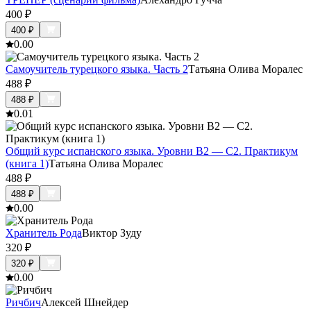
400
₽
400
₽
0.0
0
Самоучитель турецкого языка. Часть 2
Татьяна Олива Моралес
488
₽
488
₽
0.0
1
Общий курс испанского языка. Уровни В2 — С2. Практикум
(книга 1)
Татьяна Олива Моралес
488
₽
488
₽
0.0
0
Хранитель Рода
Виктор Зуду
320
₽
320
₽
0.0
0
Ричбич
Алексей Шнейдер