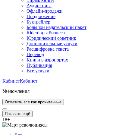
Тираж книги
Аудиокнига
Офлайн-продажи
Продвижение
Буктрейлер
Большой издательский пакет
Rideró для бизнеса
Юридический советник
Дополнительные услуги
Расшифровка текста
Перевод
Книги в аэропортах
Публикация
Все услуги
Кабинет
Кабинет
Уведомления
Отметить все как прочитанные
Показать ещё
18
+