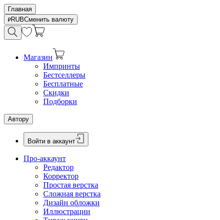
Главная
RUB
Сменить валюту
Магазин
Импринты
Бестселлеры
Бесплатные
Скидки
Подборки
Автору
Войти в аккаунт
Про-аккаунт
Редактор
Корректор
Простая верстка
Сложная верстка
Дизайн обложки
Иллюстрации