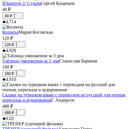
ВЗаперти 2. Судьба
Сергей Казанцев
40
₽
40
₽
4.7
14
Козлиха
Мария Косовская
120
₽
120
₽
4.9
29
Таблица умножения за 3 дня
Станислав Баранов
160
₽
160
₽
4.9
10
Сказки на турецком языке с переводом на русский для чтения,
пересказа и аудирования
Г. Андерсен
488
₽
488
₽
0.0
2
ТРЕНЕР (сценарий фильма)
Алехандро Гучча