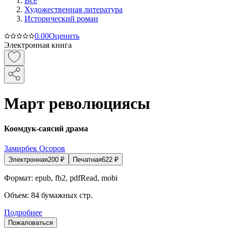
Все
Художественная литература
Исторический роман
0.0
0
Оценить
Электронная книга
Март революциясы
Коомдук-саясий драма
Замирбек Осоров
Электронная
200
₽
Печатная
622
₽
Формат:
epub, fb2, pdfRead, mobi
Объем:
84
бумажных стр.
Подробнее
Пожаловаться