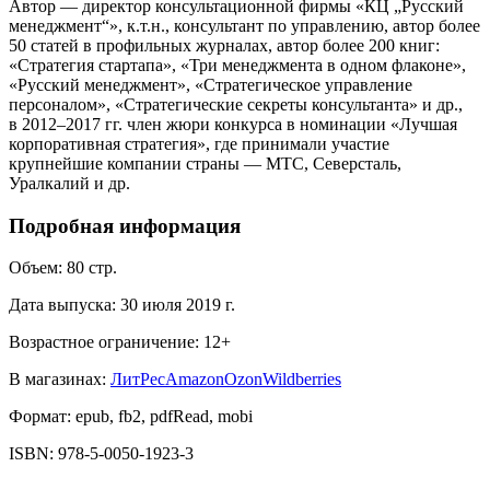
Автор — директор консультационной фирмы «КЦ „Русский
менеджмент“», к.т.н., консультант по управлению, автор более
50 статей в профильных журналах, автор более 200 книг:
«Стратегия стартапа», «Три менеджмента в одном флаконе»,
«Русский менеджмент», «Стратегическое управление
персоналом», «Стратегические секреты консультанта» и др.,
в 2012–2017 гг. член жюри конкурса в номинации «Лучшая
корпоративная стратегия», где принимали участие
крупнейшие компании страны — МТС, Северсталь,
Уралкалий и др.
Подробная информация
Объем:
80
стр.
Дата выпуска:
30 июля 2019 г.
Возрастное ограничение:
12
+
В магазинах:
ЛитРес
Amazon
Ozon
Wildberries
Формат:
epub, fb2, pdfRead, mobi
ISBN:
978-5-0050-1923-3