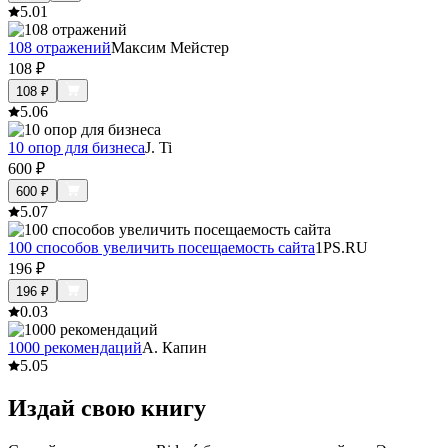
5.0
1
108 отражений
Максим Мейстер
108
₽
108
₽
5.0
6
10 опор для бизнеса
J. Ti
600
₽
600
₽
5.0
7
100 способов увеличить посещаемость сайта
1PS.RU
196
₽
196
₽
0.0
3
1000 рекомендаций
А. Капин
5.0
5
Издай свою книгу