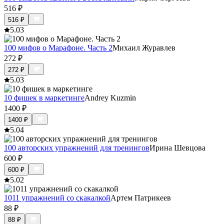
516
₽
516
₽
5.0
3
100 мифов о Марафоне. Часть 2
Михаил Журавлев
272
₽
272
₽
5.0
3
10 фишек в маркетинге
Andrey Kuzmin
1400
₽
1400
₽
5.0
4
100 авторских упражнений для тренингов
Ирина Шевцова
600
₽
600
₽
5.0
2
1011 упражнений со скакалкой
Артем Патрикеев
88
₽
88
₽