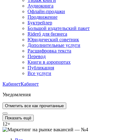
Тираж книги
Аудиокнига
Офлайн-продажи
Продвижение
Буктрейлер
Большой издательский пакет
Rideró для бизнеса
Юридический советник
Дополнительные услуги
Расшифровка текста
Перевод
Книги в аэропортах
Публикация
Все услуги
Кабинет
Кабинет
Уведомления
Отметить все как прочитанные
Показать ещё
12
+