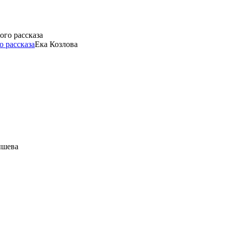
о рассказа
Ека Козлова
ышева