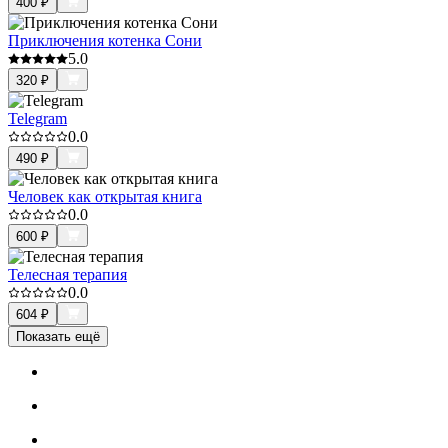
400
₽
Приключения котенка Сони
5.0
320
₽
Telegram
0.0
490
₽
Человек как открытая книга
0.0
600
₽
Телесная терапия
0.0
604
₽
Показать ещё