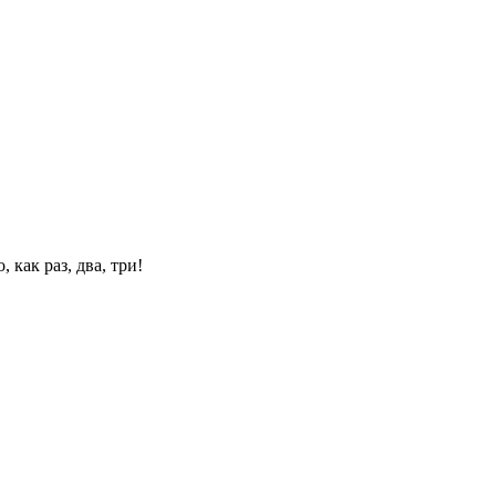
 как раз, два, три!