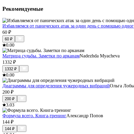
Рекомендуемые
Избавляемся от панических атак за один день с помощью одног
60
₽
60
₽
0.0
0
Матрица судьбы. Заметки по арканам
Nadezhda Myacheva
1332
₽
1332
₽
0.0
0
Диаграммы для определения чужеродных вибраций
Ольга Лоб
200
₽
200
₽
3.0
3
Формула всего. Книга-тренинг
Александр Попов
144
₽
144
₽