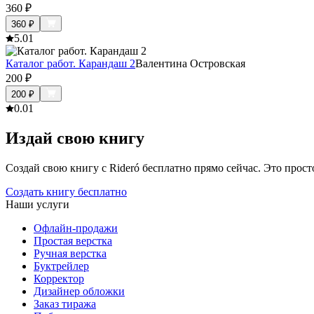
360
₽
360
₽
5.0
1
Каталог работ. Карандаш 2
Валентина Островская
200
₽
200
₽
0.0
1
Издай свою книгу
Создай свою книгу с Rideró бесплатно прямо сейчас. Это просто,
Создать книгу бесплатно
Наши услуги
Офлайн-продажи
Простая верстка
Ручная верстка
Буктрейлер
Корректор
Дизайнер обложки
Заказ тиража