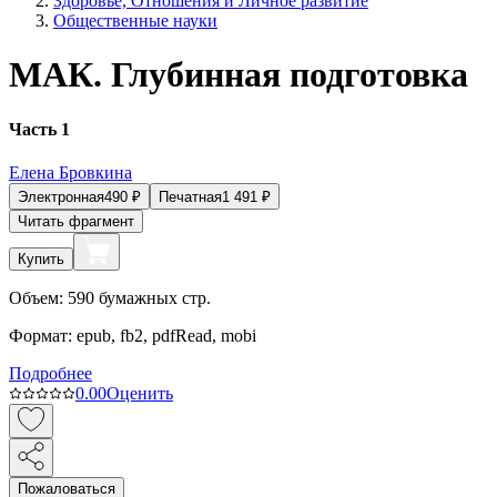
Здоровье, Отношения и Личное развитие
Общественные науки
МАК. Глубинная подготовка
Часть 1
Елена Бровкина
Электронная
490
₽
Печатная
1 491
₽
Читать фрагмент
Купить
Объем:
590
бумажных стр.
Формат:
epub, fb2, pdfRead, mobi
Подробнее
0.0
0
Оценить
Пожаловаться