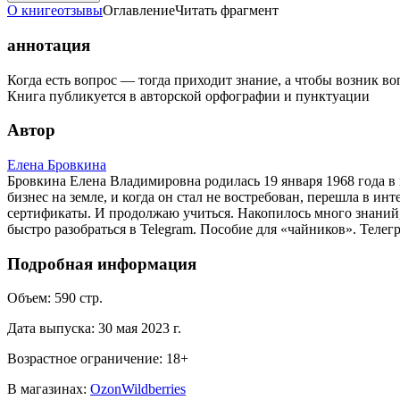
О книге
отзывы
Оглавление
Читать фрагмент
аннотация
Когда есть вопрос — тогда приходит знание, а чтобы возник в
Книга публикуется в авторской орфографии и пунктуации
Автор
Елена Бровкина
Бровкина Елена Владимировна родилась 19 января 1968 года в 
бизнес на земле, и когда он стал не востребован, перешла в и
сертификаты. И продолжаю учиться. Накопилось много знаний, 
быстро разобраться в Telegram. Пособие для «чайников». Телег
Подробная информация
Объем:
590
стр.
Дата выпуска:
30 мая 2023 г.
Возрастное ограничение:
18
+
В магазинах:
Ozon
Wildberries