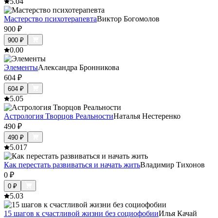
5.0
4
Мастерство психотерапевта
Виктор Богомолов
900
₽
900
₽
0.0
0
Элементы
Александра Бронникова
604
₽
604
₽
5.0
5
Астрология Творцов Реальности
Наталья Нестеренко
490
₽
490
₽
5.0
17
Как‌ ‌перестать‌ ‌развиваться‌ и‌ ‌начать‌ ‌жить‌
Владимир Тихонов
0
₽
0
₽
5.0
3
15 шагов к счастливой жизни без социофобии
Илья Качай